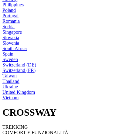
Philippines
Poland
Portugal
Romania
Serbia
Singapore
Slovakia
Slovenia
South Africa
Spain
Sweden
Switzerland (DE)
Switzerland (FR)
Taiwan
Thailand
Ukraine
United Kingdom
Vietnam
CROSSWAY
TREKKING
COMFORT E FUNZIONALITÀ