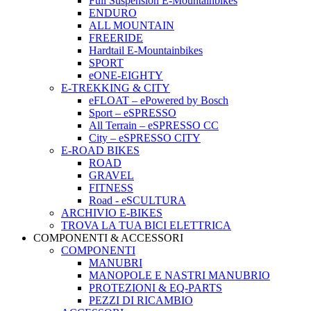
Full Suspension E-Mountainbikes
ENDURO
ALL MOUNTAIN
FREERIDE
Hardtail E-Mountainbikes
SPORT
eONE-EIGHTY
E-TREKKING & CITY
eFLOAT – ePowered by Bosch
Sport – eSPRESSO
All Terrain – eSPRESSO CC
City – eSPRESSO CITY
E-ROAD BIKES
ROAD
GRAVEL
FITNESS
Road - eSCULTURA
ARCHIVIO E-BIKES
TROVA LA TUA BICI ELETTRICA
COMPONENTI & ACCESSORI
COMPONENTI
MANUBRI
MANOPOLE E NASTRI MANUBRIO
PROTEZIONI & EQ-PARTS
PEZZI DI RICAMBIO