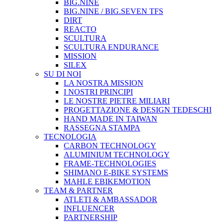
BIG.NINE
BIG.NINE / BIG.SEVEN TFS
DIRT
REACTO
SCULTURA
SCULTURA ENDURANCE
MISSION
SILEX
SU DI NOI
LA NOSTRA MISSION
I NOSTRI PRINCIPI
LE NOSTRE PIETRE MILIARI
PROGETTAZIONE & DESIGN TEDESCHI
HAND MADE IN TAIWAN
RASSEGNA STAMPA
TECNOLOGIA
CARBON TECHNOLOGY
ALUMINIUM TECHNOLOGY
FRAME-TECHNOLOGIES
SHIMANO E-BIKE SYSTEMS
MAHLE EBIKEMOTION
TEAM & PARTNER
ATLETI & AMBASSADOR
INFLUENCER
PARTNERSHIP