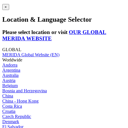
×
Location & Language Selector
Please select location or visit
OUR GLOBAL
MERIDA WEBSITE
GLOBAL
MERIDA Global Website (EN)
Worldwide
Andorra
Argentina
Australia
Austria
Belgium
Bosnia and Herzegovina
China
China - Hong Kong
Costa Rica
Croatia
Czech Republic
Denmark
El Salvador