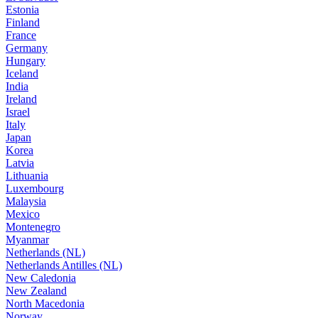
Estonia
Finland
France
Germany
Hungary
Iceland
India
Ireland
Israel
Italy
Japan
Korea
Latvia
Lithuania
Luxembourg
Malaysia
Mexico
Montenegro
Myanmar
Netherlands (NL)
Netherlands Antilles (NL)
New Caledonia
New Zealand
North Macedonia
Norway