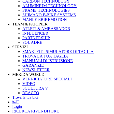
CARBON TECHNOLOGY
ALUMINIUM TECHNOLOGY
FRAME-TECHNOLOGIES
SHIMANO E-BIKE SYSTEMS
MAHLE EBIKEMOTION
TEAM & PARTNER
ATLETI & AMBASSADOR
INFLUENCER
PARTNERSHIP
SQUADRE
SERVIZI
SMARTFIT - SIMULATORE DI TAGLIA
TROVA LA TUA TAGLIA
MANUALI DI ISTRUZIONE
GARANZIE
NEWSLETTER
MERIDA WORLD
VERNICIATURE SPECIALI
VIDEO
SCULTURA V
REACTO
Trova la tua bici
it-IT
Login
RICERCA RIVENDITORE