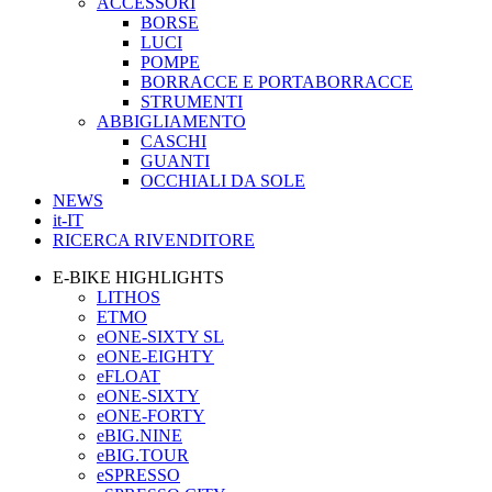
ACCESSORI
BORSE
LUCI
POMPE
BORRACCE E PORTABORRACCE
STRUMENTI
ABBIGLIAMENTO
CASCHI
GUANTI
OCCHIALI DA SOLE
NEWS
it-IT
RICERCA RIVENDITORE
E-BIKE HIGHLIGHTS
LITHOS
ETMO
eONE-SIXTY SL
eONE-EIGHTY
eFLOAT
eONE-SIXTY
eONE-FORTY
eBIG.NINE
eBIG.TOUR
eSPRESSO