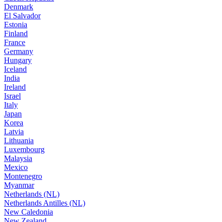
Denmark
El Salvador
Estonia
Finland
France
Germany
Hungary
Iceland
India
Ireland
Israel
Italy
Japan
Korea
Latvia
Lithuania
Luxembourg
Malaysia
Mexico
Montenegro
Myanmar
Netherlands (NL)
Netherlands Antilles (NL)
New Caledonia
New Zealand