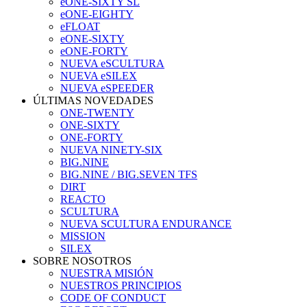
eONE-SIXTY SL
eONE-EIGHTY
eFLOAT
eONE-SIXTY
eONE-FORTY
NUEVA eSCULTURA
NUEVA eSILEX
NUEVA eSPEEDER
ÚLTIMAS NOVEDADES
ONE-TWENTY
ONE-SIXTY
ONE-FORTY
NUEVA NINETY-SIX
BIG.NINE
BIG.NINE / BIG.SEVEN TFS
DIRT
REACTO
SCULTURA
NUEVA SCULTURA ENDURANCE
MISSION
SILEX
SOBRE NOSOTROS
NUESTRA MISIÓN
NUESTROS PRINCIPIOS
CODE OF CONDUCT