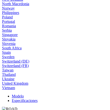
North Macedonia
Norway
Philippines
Poland
Portugal
Romania
Serbia
Singapore
Slovakia
Slovenia
South Africa
Spain
Sweden
Switzerland (DE)
Switzerland (FR)
Taiwan
Thailand
Ukraine
United Kingdom
Vietnam
Modelo
Especificaciones