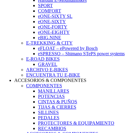
Hardtail E-Mountainbikes
SPORT
COMFORT
eONE-SIXTY SL
eONE-SIXTY
eONE-FORTY
eONE-EIGHTY
eBIG.NINE
E-TREKKING & CITY
eFLOAT – ePowered by Bosch
eSPRESSO – Shimano STePS power systems
E-ROAD BIKES
GRAVEL
ARCHIVO E-BIKES
ENCUENTRA TU E-BIKE
ACCESORIOS & COMPONENTES
COMPONENTES
MANILLARES
POTENCIAS
CINTAS & PUÑOS
TIJAS & CIERRES
SILLINES
PEDALES
PROTECTORES & EQUIPAMIENTO
RECAMBIOS