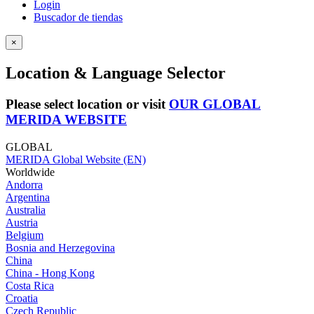
Login
Buscador de tiendas
×
Location & Language Selector
Please select location or visit
OUR GLOBAL
MERIDA WEBSITE
GLOBAL
MERIDA Global Website (EN)
Worldwide
Andorra
Argentina
Australia
Austria
Belgium
Bosnia and Herzegovina
China
China - Hong Kong
Costa Rica
Croatia
Czech Republic