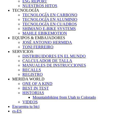
ESG REPORT
NUESTROS HITOS
TECNOLOGÍA
TECNOLOGÍA EN CARBONO
TECNOLOGÍA EN ALUMINIO
TECNOLOGÍA EN CUADROS
SHIMANO E-BIKE SYSTEMS
MAHLE EBIKEMOTION
EQUIPOS & EMBAJADORES
JOSÉ ANTONIO HERMIDA
TONI FERREIRO
SERVICIOS
DISTRIBUIDORES EN EL MUNDO
CALCULADOR DE TALLA
MANUALES DE INSTRUCCIONES
RECALLS
REGISTRO
MERIDA WORLD
ONE OF A KIND
BEST IN TEST
HISTORIAS
Mountainbiking from Utah to Colorado
VIDEOS
Encuentra tu bici
es-ES