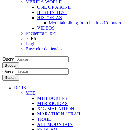
MERIDA WORLD
ONE OF A KIND
BEST IN TEST
HISTORIAS
Mountainbiking from Utah to Colorado
VIDEOS
Encuentra tu bici
es-ES
Login
Buscador de tiendas
Query
Buscar
Query
Buscar
BICIS
MTB
MTB DOBLES
MTB RIGIDAS
XC / MARATHON
MARATHON / TRAIL
TRAIL
ALL MOUNTAIN
ENDURO