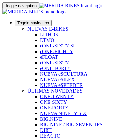
Toggle navigation
Toggle navigation
NUEVAS E-BIKES
LITHOS
ETMO
eONE-SIXTY SL
eONE-EIGHTY
eFLOAT
eONE-SIXTY
eONE-FORTY
NUEVA eSCULTURA
NUEVA eSILEX
NUEVA eSPEEDER
ÚLTIMAS NOVEDADES
ONE-TWENTY
ONE-SIXTY
ONE-FORTY
NUEVA NINETY-SIX
BIG.NINE
BIG.NINE / BIG.SEVEN TFS
DIRT
REACTO