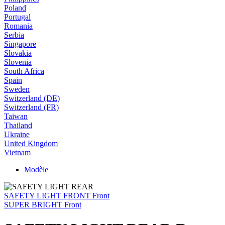
Poland
Portugal
Romania
Serbia
Singapore
Slovakia
Slovenia
South Africa
Spain
Sweden
Switzerland (DE)
Switzerland (FR)
Taiwan
Thailand
Ukraine
United Kingdom
Vietnam
Modèle
SAFETY LIGHT FRONT Front
SUPER BRIGHT Front