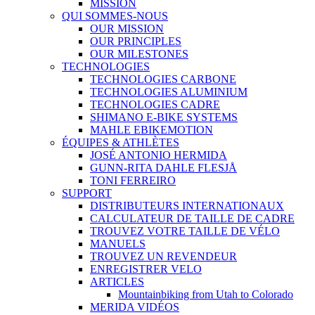
MISSION
QUI SOMMES-NOUS
OUR MISSION
OUR PRINCIPLES
OUR MILESTONES
TECHNOLOGIES
TECHNOLOGIES CARBONE
TECHNOLOGIES ALUMINIUM
TECHNOLOGIES CADRE
SHIMANO E-BIKE SYSTEMS
MAHLE EBIKEMOTION
ÉQUIPES & ATHLÈTES
JOSÉ ANTONIO HERMIDA
GUNN-RITA DAHLE FLESJÅ
TONI FERREIRO
SUPPORT
DISTRIBUTEURS INTERNATIONAUX
CALCULATEUR DE TAILLE DE CADRE
TROUVEZ VOTRE TAILLE DE VÉLO
MANUELS
TROUVEZ UN REVENDEUR
ENREGISTRER VELO
ARTICLES
Mountainbiking from Utah to Colorado
MERIDA VIDÉOS