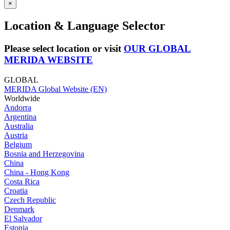
×
Location & Language Selector
Please select location or visit
OUR GLOBAL
MERIDA WEBSITE
GLOBAL
MERIDA Global Website (EN)
Worldwide
Andorra
Argentina
Australia
Austria
Belgium
Bosnia and Herzegovina
China
China - Hong Kong
Costa Rica
Croatia
Czech Republic
Denmark
El Salvador
Estonia