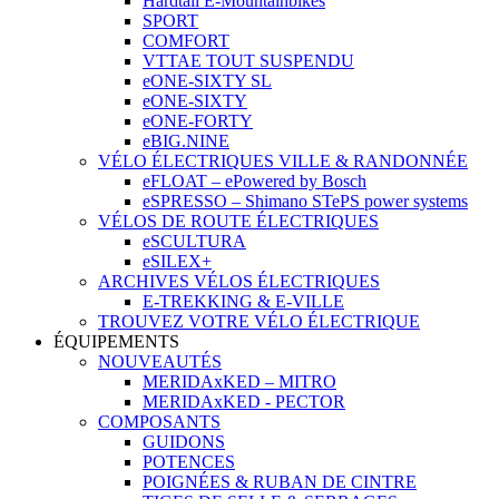
Hardtail E-Mountainbikes
SPORT
COMFORT
VTTAE TOUT SUSPENDU
eONE-SIXTY SL
eONE-SIXTY
eONE-FORTY
eBIG.NINE
VÉLO ÉLECTRIQUES VILLE & RANDONNÉE
eFLOAT – ePowered by Bosch
eSPRESSO – Shimano STePS power systems
VÉLOS DE ROUTE ÉLECTRIQUES
eSCULTURA
eSILEX+
ARCHIVES VÉLOS ÉLECTRIQUES
E-TREKKING & E-VILLE
TROUVEZ VOTRE VÉLO ÉLECTRIQUE
ÉQUIPEMENTS
NOUVEAUTÉS
MERIDAxKED – MITRO
MERIDAxKED - PECTOR
COMPOSANTS
GUIDONS
POTENCES
POIGNÉES & RUBAN DE CINTRE