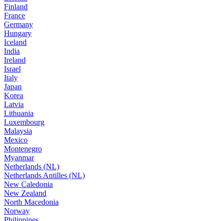
Finland
France
Germany
Hungary
Iceland
India
Ireland
Israel
Italy
Japan
Korea
Latvia
Lithuania
Luxembourg
Malaysia
Mexico
Montenegro
Myanmar
Netherlands (NL)
Netherlands Antilles (NL)
New Caledonia
New Zealand
North Macedonia
Norway
Philippines