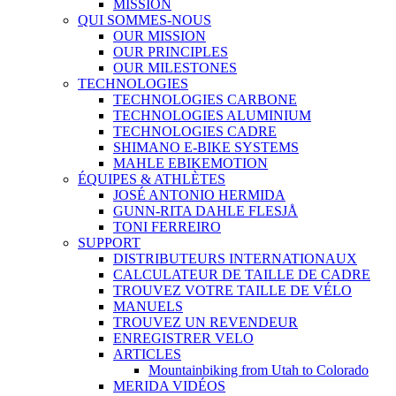
MISSION
QUI SOMMES-NOUS
OUR MISSION
OUR PRINCIPLES
OUR MILESTONES
TECHNOLOGIES
TECHNOLOGIES CARBONE
TECHNOLOGIES ALUMINIUM
TECHNOLOGIES CADRE
SHIMANO E-BIKE SYSTEMS
MAHLE EBIKEMOTION
ÉQUIPES & ATHLÈTES
JOSÉ ANTONIO HERMIDA
GUNN-RITA DAHLE FLESJÅ
TONI FERREIRO
SUPPORT
DISTRIBUTEURS INTERNATIONAUX
CALCULATEUR DE TAILLE DE CADRE
TROUVEZ VOTRE TAILLE DE VÉLO
MANUELS
TROUVEZ UN REVENDEUR
ENREGISTRER VELO
ARTICLES
Mountainbiking from Utah to Colorado
MERIDA VIDÉOS