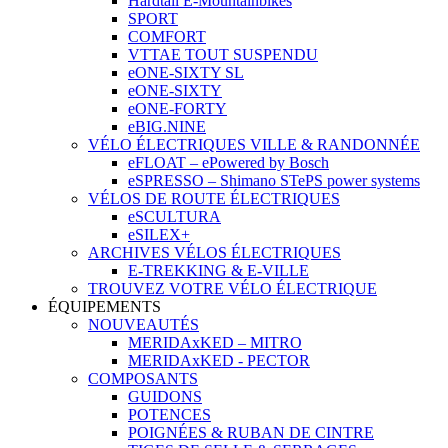
Hardtail E-Mountainbikes
SPORT
COMFORT
VTTAE TOUT SUSPENDU
eONE-SIXTY SL
eONE-SIXTY
eONE-FORTY
eBIG.NINE
VÉLO ÉLECTRIQUES VILLE & RANDONNÉE
eFLOAT – ePowered by Bosch
eSPRESSO – Shimano STePS power systems
VÉLOS DE ROUTE ÉLECTRIQUES
eSCULTURA
eSILEX+
ARCHIVES VÉLOS ÉLECTRIQUES
E-TREKKING & E-VILLE
TROUVEZ VOTRE VÉLO ÉLECTRIQUE
ÉQUIPEMENTS
NOUVEAUTÉS
MERIDAxKED – MITRO
MERIDAxKED - PECTOR
COMPOSANTS
GUIDONS
POTENCES
POIGNÉES & RUBAN DE CINTRE