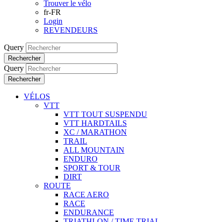
Trouver le vélo
fr-FR
Login
REVENDEURS
Query
Rechercher
Query
Rechercher
VÉLOS
VTT
VTT TOUT SUSPENDU
VTT HARDTAILS
XC / MARATHON
TRAIL
ALL MOUNTAIN
ENDURO
SPORT & TOUR
DIRT
ROUTE
RACE AERO
RACE
ENDURANCE
TRIATHLON / TIME TRIAL