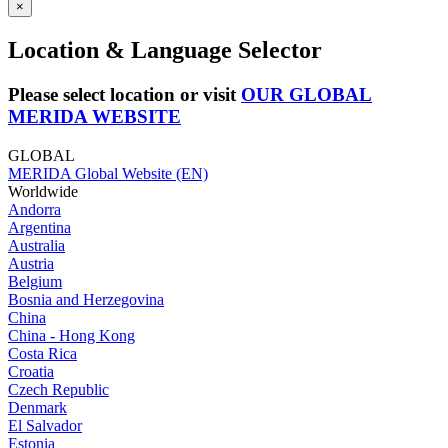
×
Location & Language Selector
Please select location or visit
OUR GLOBAL
MERIDA WEBSITE
GLOBAL
MERIDA Global Website (EN)
Worldwide
Andorra
Argentina
Australia
Austria
Belgium
Bosnia and Herzegovina
China
China - Hong Kong
Costa Rica
Croatia
Czech Republic
Denmark
El Salvador
Estonia