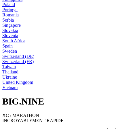
Poland
Portugal
Romania
Serbia
Singapore
Slovakia
Slovenia
South Africa
Spain
Sweden
Switzerland (DE)
Switzerland (FR)
Taiwan
Thailand
Ukraine
United Kingdom
Vietnam
BIG.NINE
XC / MARATHON
INCROYABLEMENT RAPIDE