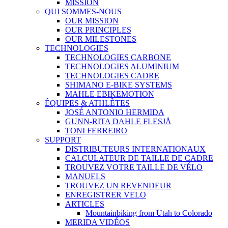
MISSION
QUI SOMMES-NOUS
OUR MISSION
OUR PRINCIPLES
OUR MILESTONES
TECHNOLOGIES
TECHNOLOGIES CARBONE
TECHNOLOGIES ALUMINIUM
TECHNOLOGIES CADRE
SHIMANO E-BIKE SYSTEMS
MAHLE EBIKEMOTION
ÉQUIPES & ATHLÈTES
JOSÉ ANTONIO HERMIDA
GUNN-RITA DAHLE FLESJÅ
TONI FERREIRO
SUPPORT
DISTRIBUTEURS INTERNATIONAUX
CALCULATEUR DE TAILLE DE CADRE
TROUVEZ VOTRE TAILLE DE VÉLO
MANUELS
TROUVEZ UN REVENDEUR
ENREGISTRER VELO
ARTICLES
Mountainbiking from Utah to Colorado
MERIDA VIDÉOS