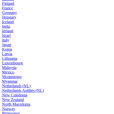
Finland
France
Germany
Hungary
Iceland
India
Ireland
Israel
Italy
Japan
Korea
Latvia
Lithuania
Luxembourg
Malaysia
Mexico
Montenegro
Myanmar
Netherlands (NL)
Netherlands Antilles (NL)
New Caledonia
New Zealand
North Macedonia
Norway
Philippines