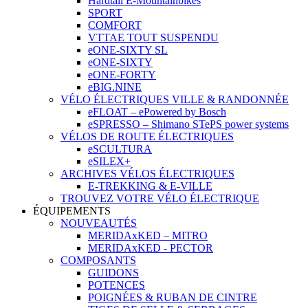
Hardtail E-Mountainbikes
SPORT
COMFORT
VTTAE TOUT SUSPENDU
eONE-SIXTY SL
eONE-SIXTY
eONE-FORTY
eBIG.NINE
VÉLO ÉLECTRIQUES VILLE & RANDONNÉE
eFLOAT – ePowered by Bosch
eSPRESSO – Shimano STePS power systems
VÉLOS DE ROUTE ÉLECTRIQUES
eSCULTURA
eSILEX+
ARCHIVES VÉLOS ÉLECTRIQUES
E-TREKKING & E-VILLE
TROUVEZ VOTRE VÉLO ÉLECTRIQUE
ÉQUIPEMENTS
NOUVEAUTÉS
MERIDAxKED – MITRO
MERIDAxKED - PECTOR
COMPOSANTS
GUIDONS
POTENCES
POIGNÉES & RUBAN DE CINTRE