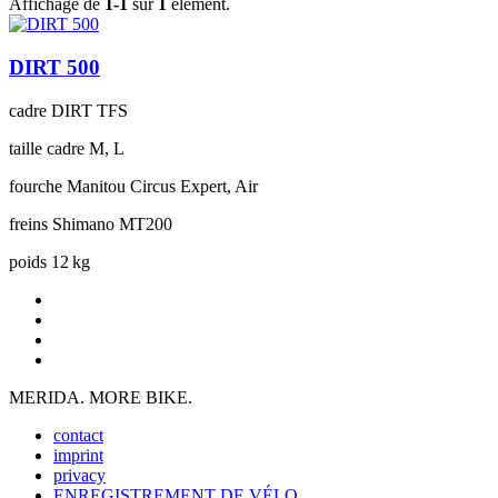
Affichage de
1-1
sur
1
élément.
DIRT 500
cadre
DIRT TFS
taille cadre
M, L
fourche
Manitou Circus Expert, Air
freins
Shimano MT200
poids
12 kg
MERIDA. MORE BIKE.
contact
imprint
privacy
ENREGISTREMENT DE VÉLO