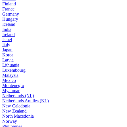
Finland
France
Germany
Hungary
Iceland
India
Ireland
Israel
Italy
Japan
Korea
Latvia
Lithuania
Luxembourg
Malaysia
Mexico
Montenegro
Myanmar
Netherlands (NL)
Netherlands Antilles (NL)
New Caledonia
New Zealand
North Macedonia
Norway
Philippines