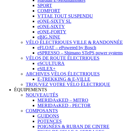
Hardtail E-Mountainbikes
SPORT
COMFORT
VTTAE TOUT SUSPENDU
eONE-SIXTY SL
eONE-SIXTY
eONE-FORTY
eBIG.NINE
VÉLO ÉLECTRIQUES VILLE & RANDONNÉE
eFLOAT – ePowered by Bosch
eSPRESSO – Shimano STePS power systems
VÉLOS DE ROUTE ÉLECTRIQUES
eSCULTURA
eSILEX+
ARCHIVES VÉLOS ÉLECTRIQUES
E-TREKKING & E-VILLE
TROUVEZ VOTRE VÉLO ÉLECTRIQUE
ÉQUIPEMENTS
NOUVEAUTÉS
MERIDAxKED – MITRO
MERIDAxKED - PECTOR
COMPOSANTS
GUIDONS
POTENCES
POIGNÉES & RUBAN DE CINTRE