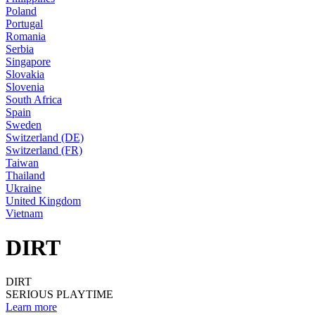
Poland
Portugal
Romania
Serbia
Singapore
Slovakia
Slovenia
South Africa
Spain
Sweden
Switzerland (DE)
Switzerland (FR)
Taiwan
Thailand
Ukraine
United Kingdom
Vietnam
DIRT
DIRT
SERIOUS PLAYTIME
Learn more