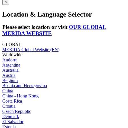
×
Location & Language Selector
Please select location or visit
OUR GLOBAL
MERIDA WEBSITE
GLOBAL
MERIDA Global Website (EN)
Worldwide
Andorra
Argentina
Australia
Austria
Belgium
Bosnia and Herzegovina
China
China - Hong Kong
Costa Rica
Croatia
Czech Republic
Denmark
El Salvador
Estonia