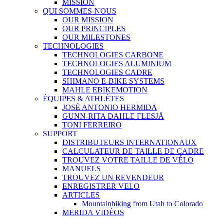
MISSION
QUI SOMMES-NOUS
OUR MISSION
OUR PRINCIPLES
OUR MILESTONES
TECHNOLOGIES
TECHNOLOGIES CARBONE
TECHNOLOGIES ALUMINIUM
TECHNOLOGIES CADRE
SHIMANO E-BIKE SYSTEMS
MAHLE EBIKEMOTION
ÉQUIPES & ATHLÈTES
JOSÉ ANTONIO HERMIDA
GUNN-RITA DAHLE FLESJÅ
TONI FERREIRO
SUPPORT
DISTRIBUTEURS INTERNATIONAUX
CALCULATEUR DE TAILLE DE CADRE
TROUVEZ VOTRE TAILLE DE VÉLO
MANUELS
TROUVEZ UN REVENDEUR
ENREGISTRER VELO
ARTICLES
Mountainbiking from Utah to Colorado
MERIDA VIDÉOS