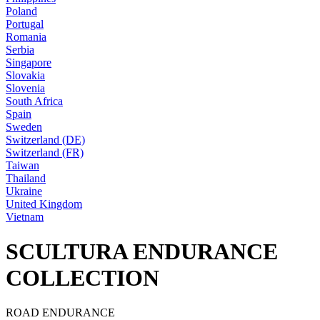
Poland
Portugal
Romania
Serbia
Singapore
Slovakia
Slovenia
South Africa
Spain
Sweden
Switzerland (DE)
Switzerland (FR)
Taiwan
Thailand
Ukraine
United Kingdom
Vietnam
SCULTURA ENDURANCE
COLLECTION
ROAD ENDURANCE