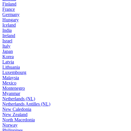
Finland
France
Germany
Hungary
Iceland
India
Ireland
Israel
Italy
Japan
Korea
Latvia
Lithuania
Luxembourg
Malaysia
Mexico
Montenegro
Myanmar
Netherlands (NL)
Netherlands Antilles (NL)
New Caledonia
New Zealand
North Macedonia
Norway
Philippines