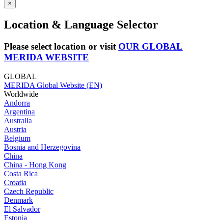
×
Location & Language Selector
Please select location or visit
OUR GLOBAL
MERIDA WEBSITE
GLOBAL
MERIDA Global Website (EN)
Worldwide
Andorra
Argentina
Australia
Austria
Belgium
Bosnia and Herzegovina
China
China - Hong Kong
Costa Rica
Croatia
Czech Republic
Denmark
El Salvador
Estonia