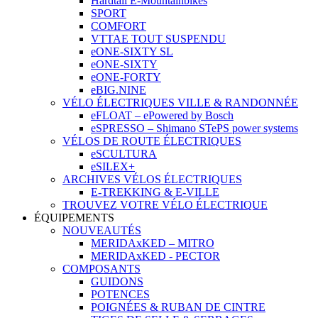
Hardtail E-Mountainbikes
SPORT
COMFORT
VTTAE TOUT SUSPENDU
eONE-SIXTY SL
eONE-SIXTY
eONE-FORTY
eBIG.NINE
VÉLO ÉLECTRIQUES VILLE & RANDONNÉE
eFLOAT – ePowered by Bosch
eSPRESSO – Shimano STePS power systems
VÉLOS DE ROUTE ÉLECTRIQUES
eSCULTURA
eSILEX+
ARCHIVES VÉLOS ÉLECTRIQUES
E-TREKKING & E-VILLE
TROUVEZ VOTRE VÉLO ÉLECTRIQUE
ÉQUIPEMENTS
NOUVEAUTÉS
MERIDAxKED – MITRO
MERIDAxKED - PECTOR
COMPOSANTS
GUIDONS
POTENCES
POIGNÉES & RUBAN DE CINTRE