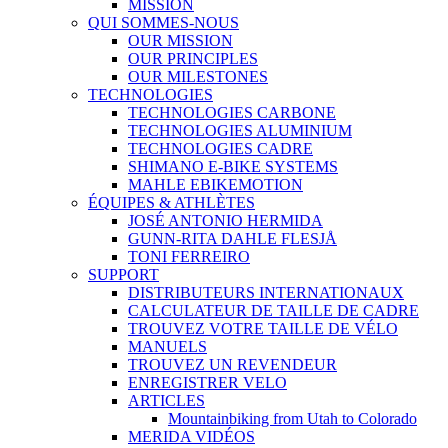
MISSION
QUI SOMMES-NOUS
OUR MISSION
OUR PRINCIPLES
OUR MILESTONES
TECHNOLOGIES
TECHNOLOGIES CARBONE
TECHNOLOGIES ALUMINIUM
TECHNOLOGIES CADRE
SHIMANO E-BIKE SYSTEMS
MAHLE EBIKEMOTION
ÉQUIPES & ATHLÈTES
JOSÉ ANTONIO HERMIDA
GUNN-RITA DAHLE FLESJÅ
TONI FERREIRO
SUPPORT
DISTRIBUTEURS INTERNATIONAUX
CALCULATEUR DE TAILLE DE CADRE
TROUVEZ VOTRE TAILLE DE VÉLO
MANUELS
TROUVEZ UN REVENDEUR
ENREGISTRER VELO
ARTICLES
Mountainbiking from Utah to Colorado
MERIDA VIDÉOS