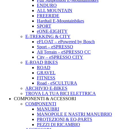
Full Suspension E-Mountainbikes
ENDURO
ALL MOUNTAIN
FREERIDE
Hardtail E-Mountainbikes
SPORT
eONE-EIGHTY
E-TREKKING & CITY
eFLOAT – ePowered by Bosch
Sport – eSPRESSO
All Terrain – eSPRESSO CC
City – eSPRESSO CITY
E-ROAD BIKES
ROAD
GRAVEL
FITNESS
Road - eSCULTURA
ARCHIVIO E-BIKES
TROVA LA TUA BICI ELETTRICA
COMPONENTI & ACCESSORI
COMPONENTI
MANUBRI
MANOPOLE E NASTRI MANUBRIO
PROTEZIONI & EQ-PARTS
PEZZI DI RICAMBIO