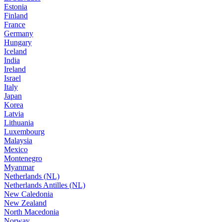
Estonia
Finland
France
Germany
Hungary
Iceland
India
Ireland
Israel
Italy
Japan
Korea
Latvia
Lithuania
Luxembourg
Malaysia
Mexico
Montenegro
Myanmar
Netherlands (NL)
Netherlands Antilles (NL)
New Caledonia
New Zealand
North Macedonia
Norway