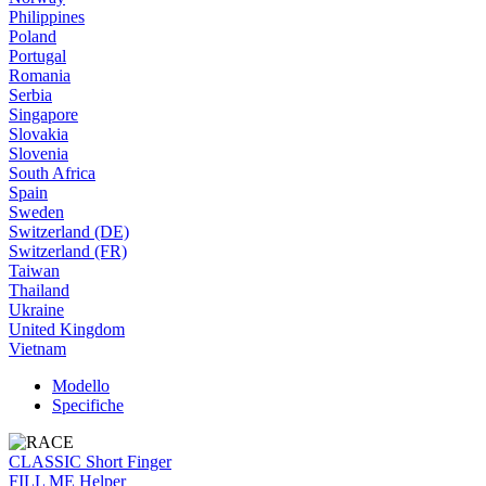
Philippines
Poland
Portugal
Romania
Serbia
Singapore
Slovakia
Slovenia
South Africa
Spain
Sweden
Switzerland (DE)
Switzerland (FR)
Taiwan
Thailand
Ukraine
United Kingdom
Vietnam
Modello
Specifiche
CLASSIC Short Finger
FILL ME Helper