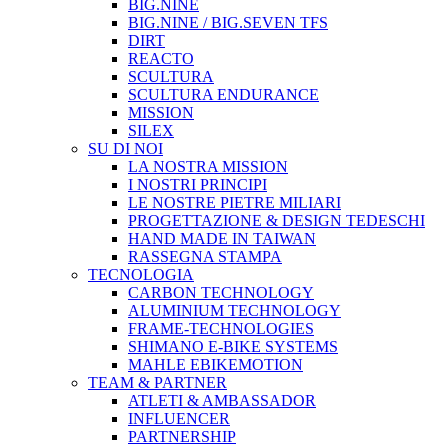
BIG.NINE
BIG.NINE / BIG.SEVEN TFS
DIRT
REACTO
SCULTURA
SCULTURA ENDURANCE
MISSION
SILEX
SU DI NOI
LA NOSTRA MISSION
I NOSTRI PRINCIPI
LE NOSTRE PIETRE MILIARI
PROGETTAZIONE & DESIGN TEDESCHI
HAND MADE IN TAIWAN
RASSEGNA STAMPA
TECNOLOGIA
CARBON TECHNOLOGY
ALUMINIUM TECHNOLOGY
FRAME-TECHNOLOGIES
SHIMANO E-BIKE SYSTEMS
MAHLE EBIKEMOTION
TEAM & PARTNER
ATLETI & AMBASSADOR
INFLUENCER
PARTNERSHIP