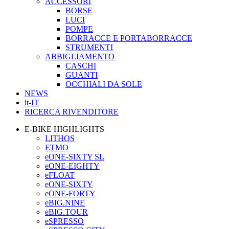
ACCESSORI
BORSE
LUCI
POMPE
BORRACCE E PORTABORRACCE
STRUMENTI
ABBIGLIAMENTO
CASCHI
GUANTI
OCCHIALI DA SOLE
NEWS
it-IT
RICERCA RIVENDITORE
E-BIKE HIGHLIGHTS
LITHOS
ETMO
eONE-SIXTY SL
eONE-EIGHTY
eFLOAT
eONE-SIXTY
eONE-FORTY
eBIG.NINE
eBIG.TOUR
eSPRESSO