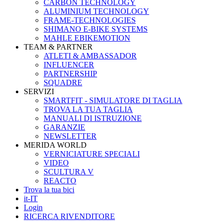
CARBON TECHNOLOGY
ALUMINIUM TECHNOLOGY
FRAME-TECHNOLOGIES
SHIMANO E-BIKE SYSTEMS
MAHLE EBIKEMOTION
TEAM & PARTNER
ATLETI & AMBASSADOR
INFLUENCER
PARTNERSHIP
SQUADRE
SERVIZI
SMARTFIT - SIMULATORE DI TAGLIA
TROVA LA TUA TAGLIA
MANUALI DI ISTRUZIONE
GARANZIE
NEWSLETTER
MERIDA WORLD
VERNICIATURE SPECIALI
VIDEO
SCULTURA V
REACTO
Trova la tua bici
it-IT
Login
RICERCA RIVENDITORE