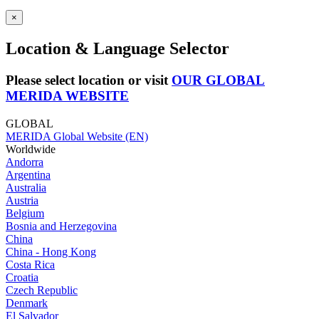
×
Location & Language Selector
Please select location or visit
OUR GLOBAL
MERIDA WEBSITE
GLOBAL
MERIDA Global Website (EN)
Worldwide
Andorra
Argentina
Australia
Austria
Belgium
Bosnia and Herzegovina
China
China - Hong Kong
Costa Rica
Croatia
Czech Republic
Denmark
El Salvador