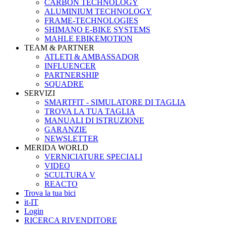
CARBON TECHNOLOGY
ALUMINIUM TECHNOLOGY
FRAME-TECHNOLOGIES
SHIMANO E-BIKE SYSTEMS
MAHLE EBIKEMOTION
TEAM & PARTNER
ATLETI & AMBASSADOR
INFLUENCER
PARTNERSHIP
SQUADRE
SERVIZI
SMARTFIT - SIMULATORE DI TAGLIA
TROVA LA TUA TAGLIA
MANUALI DI ISTRUZIONE
GARANZIE
NEWSLETTER
MERIDA WORLD
VERNICIATURE SPECIALI
VIDEO
SCULTURA V
REACTO
Trova la tua bici
it-IT
Login
RICERCA RIVENDITORE