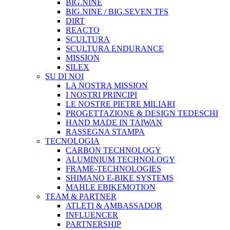
BIG.NINE
BIG.NINE / BIG.SEVEN TFS
DIRT
REACTO
SCULTURA
SCULTURA ENDURANCE
MISSION
SILEX
SU DI NOI
LA NOSTRA MISSION
I NOSTRI PRINCIPI
LE NOSTRE PIETRE MILIARI
PROGETTAZIONE & DESIGN TEDESCHI
HAND MADE IN TAIWAN
RASSEGNA STAMPA
TECNOLOGIA
CARBON TECHNOLOGY
ALUMINIUM TECHNOLOGY
FRAME-TECHNOLOGIES
SHIMANO E-BIKE SYSTEMS
MAHLE EBIKEMOTION
TEAM & PARTNER
ATLETI & AMBASSADOR
INFLUENCER
PARTNERSHIP