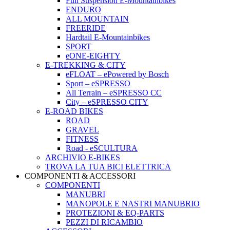
Full Suspension E-Mountainbikes
ENDURO
ALL MOUNTAIN
FREERIDE
Hardtail E-Mountainbikes
SPORT
eONE-EIGHTY
E-TREKKING & CITY
eFLOAT – ePowered by Bosch
Sport – eSPRESSO
All Terrain – eSPRESSO CC
City – eSPRESSO CITY
E-ROAD BIKES
ROAD
GRAVEL
FITNESS
Road - eSCULTURA
ARCHIVIO E-BIKES
TROVA LA TUA BICI ELETTRICA
COMPONENTI & ACCESSORI
COMPONENTI
MANUBRI
MANOPOLE E NASTRI MANUBRIO
PROTEZIONI & EQ-PARTS
PEZZI DI RICAMBIO