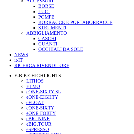
ACCESSORI
BORSE
LUCI
POMPE
BORRACCE E PORTABORRACCE
STRUMENTI
ABBIGLIAMENTO
CASCHI
GUANTI
OCCHIALI DA SOLE
NEWS
it-IT
RICERCA RIVENDITORE
E-BIKE HIGHLIGHTS
LITHOS
ETMO
eONE-SIXTY SL
eONE-EIGHTY
eFLOAT
eONE-SIXTY
eONE-FORTY
eBIG.NINE
eBIG.TOUR
eSPRESSO