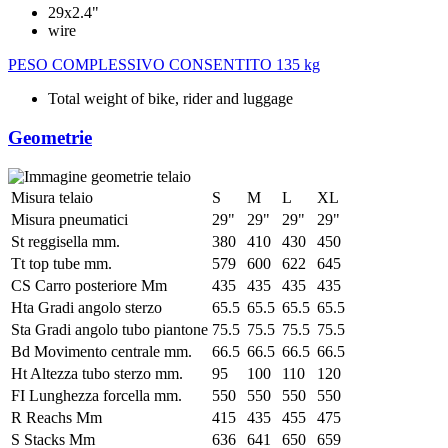
29x2.4"
wire
PESO COMPLESSIVO CONSENTITO
135 kg
Total weight of bike, rider and luggage
Geometrie
Misura telaio
S
M
L
XL
Misura pneumatici
29"
29"
29"
29"
St reggisella mm.
380
410
430
450
Tt top tube mm.
579
600
622
645
CS Carro posteriore Mm
435
435
435
435
Hta Gradi angolo sterzo
65.5
65.5
65.5
65.5
Sta Gradi angolo tubo piantone
75.5
75.5
75.5
75.5
Bd Movimento centrale mm.
66.5
66.5
66.5
66.5
Ht Altezza tubo sterzo mm.
95
100
110
120
FI Lunghezza forcella mm.
550
550
550
550
R Reachs Mm
415
435
455
475
S Stacks Mm
636
641
650
659