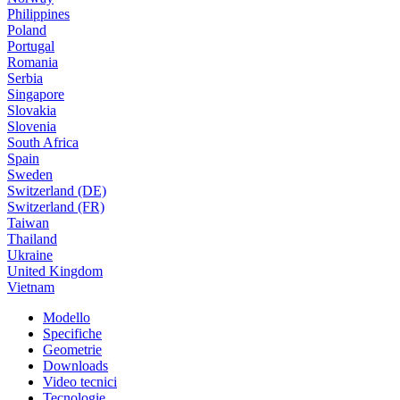
Philippines
Poland
Portugal
Romania
Serbia
Singapore
Slovakia
Slovenia
South Africa
Spain
Sweden
Switzerland (DE)
Switzerland (FR)
Taiwan
Thailand
Ukraine
United Kingdom
Vietnam
Modello
Specifiche
Geometrie
Downloads
Video tecnici
Tecnologie