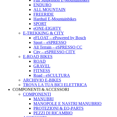
Full Suspension E-Mountainbikes
ENDURO
ALL MOUNTAIN
FREERIDE
Hardtail E-Mountainbikes
SPORT
eONE-EIGHTY
E-TREKKING & CITY
eFLOAT – ePowered by Bosch
Sport – eSPRESSO
All Terrain – eSPRESSO CC
City – eSPRESSO CITY
E-ROAD BIKES
ROAD
GRAVEL
FITNESS
Road - eSCULTURA
ARCHIVIO E-BIKES
TROVA LA TUA BICI ELETTRICA
COMPONENTI & ACCESSORI
COMPONENTI
MANUBRI
MANOPOLE E NASTRI MANUBRIO
PROTEZIONI & EQ-PARTS
PEZZI DI RICAMBIO