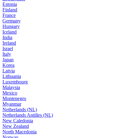
Estonia
Finland
France
Germany
Hungary
Iceland
India
Ireland
Israel
Italy
Japan
Korea
Latvia
Lithuania
Luxembourg
Malaysia
Mexico
Montenegro
Myanmar
Netherlands (NL)
Netherlands Antilles (NL)
New Caledonia
New Zealand
North Macedonia
Norway