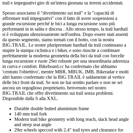
trail e impegnativi giro di un'intera giornata su terreni accidentati.
Spesso associamo il "divertimento sui trail" e la "capacità di
affrontare trail impegnativi" con il fatto di avere sospensioni a
grande escursione perché le bici a lunga escursione sono più
performanti in in salita e discesa . Allo stesso tempo, la trail hardtail
si è sviluppata silenziosamente nell'ombra. Dopo essere stati assenti
da questo segmento, siamo tornati con il botto, con la nostra
BIG.TRAIL. Le nostre pluripremiate hardtail da trail continuano a
stupire la stampa ciclistica e i biker, e sono riuscite a combinare
perfettamente la moderna geometria della bici da trail con forcelle
lunga escursione e ruote 29er robuste per una straordinaria aderenza
in curva e comfort. Bikeboard.cc ha confermato che abbiamo
'centrato l'obiettivo', mentre MBR, MBUK, IMB, Bikeradar e molti
altri hanno confermato che la BIG.TRAIL è saldamente al vertice
delle bici front da trail. Se non ne hai sentito parlare o non ne sei
ancora un orgoglioso proprietario, benvenuto nel nostro
BIG.TRAIL che offre divertimento sui trail senza problemi.
Disponibile dalla S alla XXL.
Durable double butted aluminium frame
140 mm trail fork
Modern trail bike geometry with long reach, slack head angle
and steep seat angle
29er wheels specced with 2.4" trail tyres and clearance for