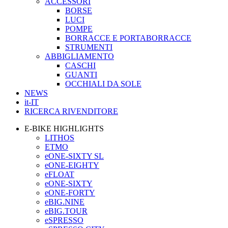
ACCESSORI
BORSE
LUCI
POMPE
BORRACCE E PORTABORRACCE
STRUMENTI
ABBIGLIAMENTO
CASCHI
GUANTI
OCCHIALI DA SOLE
NEWS
it-IT
RICERCA RIVENDITORE
E-BIKE HIGHLIGHTS
LITHOS
ETMO
eONE-SIXTY SL
eONE-EIGHTY
eFLOAT
eONE-SIXTY
eONE-FORTY
eBIG.NINE
eBIG.TOUR
eSPRESSO