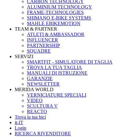
CARBON TECHNOLOGY
ALUMINIUM TECHNOLOGY
FRAME-TECHNOLOGIES
SHIMANO E-BIKE SYSTEMS
MAHLE EBIKEMOTION
TEAM & PARTNER
ATLETI & AMBASSADOR
INFLUENCER
PARTNERSHIP
SQUADRE
SERVIZI
SMARTFIT - SIMULATORE DI TAGLIA
TROVA LA TUA TAGLIA
MANUALI DI ISTRUZIONE
GARANZIE
NEWSLETTER
MERIDA WORLD
VERNICIATURE SPECIALI
VIDEO
SCULTURA V
REACTO
Trova la tua bici
it-IT
Login
RICERCA RIVENDITORE