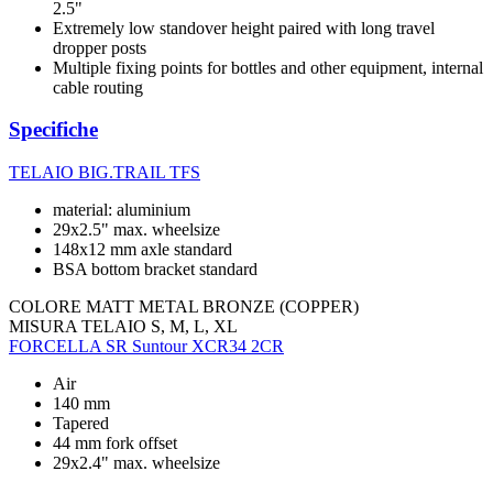
2.5"
Extremely low standover height paired with long travel
dropper posts
Multiple fixing points for bottles and other equipment, internal
cable routing
Specifiche
TELAIO
BIG.TRAIL TFS
material: aluminium
29x2.5" max. wheelsize
148x12 mm axle standard
BSA bottom bracket standard
COLORE
MATT METAL BRONZE (COPPER)
MISURA TELAIO
S, M, L, XL
FORCELLA
SR Suntour XCR34 2CR
Air
140 mm
Tapered
44 mm fork offset
29x2.4" max. wheelsize