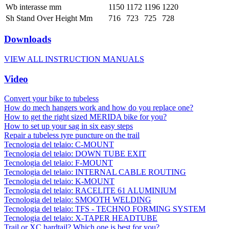
Wb interasse mm
1150
1172
1196
1220
Sh Stand Over Height Mm
716
723
725
728
Downloads
VIEW ALL INSTRUCTION MANUALS
Video
Convert your bike to tubeless
How do mech hangers work and how do you replace one?
How to get the right sized MERIDA bike for you?
How to set up your sag in six easy steps
Repair a tubeless tyre puncture on the trail
Tecnologia del telaio: C-MOUNT
Tecnologia del telaio: DOWN TUBE EXIT
Tecnologia del telaio: F-MOUNT
Tecnologia del telaio: INTERNAL CABLE ROUTING
Tecnologia del telaio: K-MOUNT
Tecnologia del telaio: RACELITE 61 ALUMINIUM
Tecnologia del telaio: SMOOTH WELDING
Tecnologia del telaio: TFS - TECHNO FORMING SYSTEM
Tecnologia del telaio: X-TAPER HEADTUBE
Trail or XC hardtail? Which one is best for you?