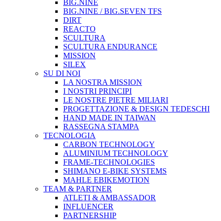
BIG.NINE
BIG.NINE / BIG.SEVEN TFS
DIRT
REACTO
SCULTURA
SCULTURA ENDURANCE
MISSION
SILEX
SU DI NOI
LA NOSTRA MISSION
I NOSTRI PRINCIPI
LE NOSTRE PIETRE MILIARI
PROGETTAZIONE & DESIGN TEDESCHI
HAND MADE IN TAIWAN
RASSEGNA STAMPA
TECNOLOGIA
CARBON TECHNOLOGY
ALUMINIUM TECHNOLOGY
FRAME-TECHNOLOGIES
SHIMANO E-BIKE SYSTEMS
MAHLE EBIKEMOTION
TEAM & PARTNER
ATLETI & AMBASSADOR
INFLUENCER
PARTNERSHIP