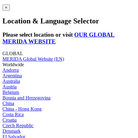
×
Location & Language Selector
Please select location or visit
OUR GLOBAL
MERIDA WEBSITE
GLOBAL
MERIDA Global Website (EN)
Worldwide
Andorra
Argentina
Australia
Austria
Belgium
Bosnia and Herzegovina
China
China - Hong Kong
Costa Rica
Croatia
Czech Republic
Denmark
El Salvador