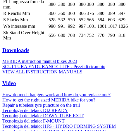
FI Lunghezza forcella
380
380
380
380
380
380
380
380
mm.
R Reachs Mm
360
360
360
366
376
380
389
397
S Stacks Mm
528
532
539
552
565
584
603
629
Wb interasse mm
990
991
992
997
1001
1001
1017
1026
Sh Stand Over Height
656
680
708
734
752
770
790
818
Mm
Downloads
MERIDA instruction manual bikes 2023
SCULTURA ENDURANCE LITE - Pezzi di ricambio
VIEW ALL INSTRUCTION MANUALS
Video
How do mech hangers work and how do you replace one?
How to get the right sized MERIDA bike for you?
Repair a tubeless tyre puncture on the trail
Tecnologia del telaio: DI2 READY
Tecnologia del telaio: DOWN TUBE EXIT
Tecnologia del telaio: F-MOUNT
Tecnologia del telaio: HFS - HYDRO FORMING SYSTEM