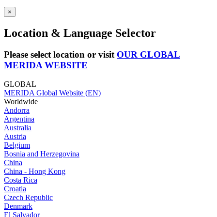
×
Location & Language Selector
Please select location or visit
OUR GLOBAL
MERIDA WEBSITE
GLOBAL
MERIDA Global Website (EN)
Worldwide
Andorra
Argentina
Australia
Austria
Belgium
Bosnia and Herzegovina
China
China - Hong Kong
Costa Rica
Croatia
Czech Republic
Denmark
El Salvador