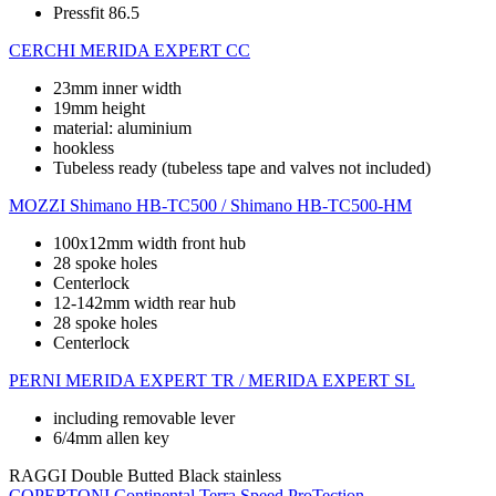
Pressfit 86.5
CERCHI
MERIDA EXPERT CC
23mm inner width
19mm height
material: aluminium
hookless
Tubeless ready (tubeless tape and valves not included)
MOZZI
Shimano HB-TC500 / Shimano HB-TC500-HM
100x12mm width front hub
28 spoke holes
Centerlock
12-142mm width rear hub
28 spoke holes
Centerlock
PERNI
MERIDA EXPERT TR / MERIDA EXPERT SL
including removable lever
6/4mm allen key
RAGGI
Double Butted Black stainless
COPERTONI
Continental Terra Speed ProTection