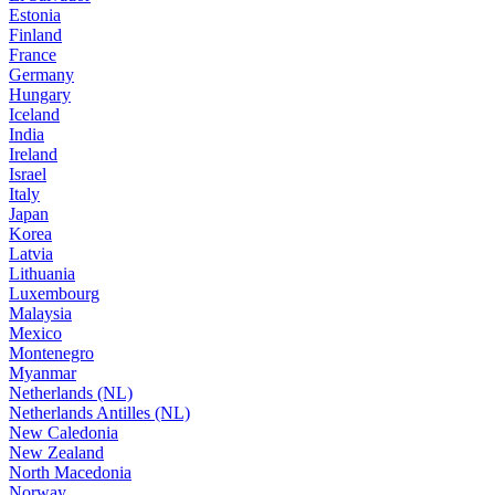
Estonia
Finland
France
Germany
Hungary
Iceland
India
Ireland
Israel
Italy
Japan
Korea
Latvia
Lithuania
Luxembourg
Malaysia
Mexico
Montenegro
Myanmar
Netherlands (NL)
Netherlands Antilles (NL)
New Caledonia
New Zealand
North Macedonia
Norway