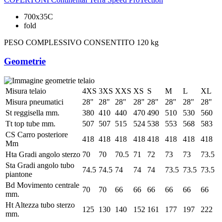
700x35C
fold
PESO COMPLESSIVO CONSENTITO
120 kg
Geometrie
Misura telaio
4XS
3XS
XXS
XS
S
M
L
XL
Misura pneumatici
28"
28"
28"
28"
28"
28"
28"
28"
St reggisella mm.
380
410
440
470
490
510
530
560
Tt top tube mm.
507
507
515
524
538
553
568
583
CS Carro posteriore
418
418
418
418
418
418
418
418
Mm
Hta Gradi angolo sterzo
70
70
70.5
71
72
73
73
73.5
Sta Gradi angolo tubo
74.5
74.5
74
74
74
73.5
73.5
73.5
piantone
Bd Movimento centrale
70
70
66
66
66
66
66
66
mm.
Ht Altezza tubo sterzo
125
130
140
152
161
177
197
222
mm.