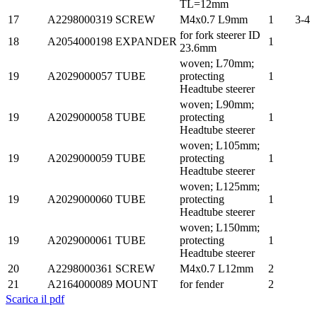
TL=12mm
17
A2298000319
SCREW
M4x0.7 L9mm
1
3-4
for fork steerer ID
18
A2054000198
EXPANDER
1
23.6mm
woven; L70mm;
19
A2029000057
TUBE
protecting
1
Headtube steerer
woven; L90mm;
19
A2029000058
TUBE
protecting
1
Headtube steerer
woven; L105mm;
19
A2029000059
TUBE
protecting
1
Headtube steerer
woven; L125mm;
19
A2029000060
TUBE
protecting
1
Headtube steerer
woven; L150mm;
19
A2029000061
TUBE
protecting
1
Headtube steerer
20
A2298000361
SCREW
M4x0.7 L12mm
2
21
A2164000089
MOUNT
for fender
2
Scarica il pdf