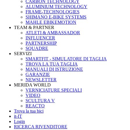
CARBON TECHNOLOGY
ALUMINIUM TECHNOLOGY
FRAME-TECHNOLOGIES
SHIMANO E-BIKE SYSTEMS
MAHLE EBIKEMOTION
TEAM & PARTNER
ATLETI & AMBASSADOR
INFLUENCER
PARTNERSHIP
SQUADRE
SERVIZI
SMARTFIT - SIMULATORE DI TAGLIA
TROVA LA TUA TAGLIA
MANUALI DI ISTRUZIONE
GARANZIE
NEWSLETTER
MERIDA WORLD
VERNICIATURE SPECIALI
VIDEO
SCULTURA V
REACTO
Trova la tua bici
it-IT
Login
RICERCA RIVENDITORE