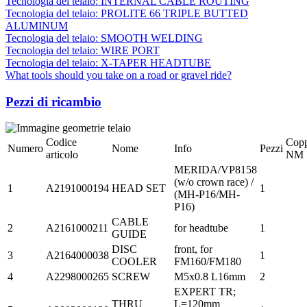
Tecnologia del telaio: INTERNAL CABLE ROUTING
Tecnologia del telaio: PROLITE 66 TRIPLE BUTTED
ALUMINUM
Tecnologia del telaio: SMOOTH WELDING
Tecnologia del telaio: WIRE PORT
Tecnologia del telaio: X-TAPER HEADTUBE
What tools should you take on a road or gravel ride?
Pezzi di ricambio
Codice
Copp
Numero
Nome
Info
Pezzi
articolo
NM
MERIDA/VP8158
(w/o crown race) /
1
A2191000194
HEAD SET
1
(MH-P16/MH-
P16)
CABLE
2
A2161000211
for headtube
1
GUIDE
DISC
front, for
3
A2164000038
1
COOLER
FM160/FM180
4
A2298000265
SCREW
M5x0.8 L16mm
2
EXPERT TR;
THRU
L=120mm