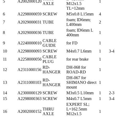
5
A2002000120
1
AXLE
M12x1.5
TL=12mm
6
A2298000059
SCREW
M5x0.8 L15mm
4
foam; ID6mm;
7
A2029000031
TUBE
2
L400mm
foam; ID6mm L
8
A2029000036
TUBE
1
400mm
CABLE
9
A2240000010
for FD
1
GUIDE
10
A2298000093
SCREW
M4x0.7 L6mm
1
3-4
CABLE
11
A2258000056
for rear brake
1
PLUG
RD-
DH-068 for
12
A2311000156
1
HANGER
ROAD-RD
DH-067 for
RD-
13
A2311000103
SHIMANO direct
1
HANGER
mount
14
A2300000129
SCREW
M3x0.5 L10mm
1
2-3
15
A2298000363
SCREW
M4x0.7 L5mm
1
3-4
EXPERT SL;
THRU
L=162.5mm
16
A2002000152
1
AXLE
M12x1.5