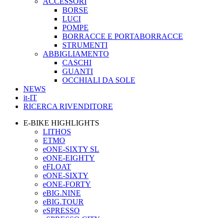
ACCESSORI
BORSE
LUCI
POMPE
BORRACCE E PORTABORRACCE
STRUMENTI
ABBIGLIAMENTO
CASCHI
GUANTI
OCCHIALI DA SOLE
NEWS
it-IT
RICERCA RIVENDITORE
E-BIKE HIGHLIGHTS
LITHOS
ETMO
eONE-SIXTY SL
eONE-EIGHTY
eFLOAT
eONE-SIXTY
eONE-FORTY
eBIG.NINE
eBIG.TOUR
eSPRESSO