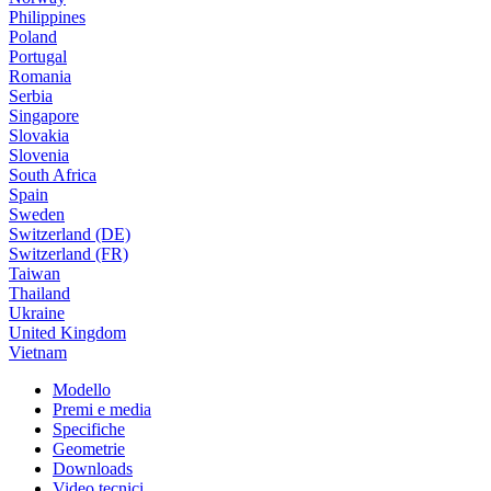
Philippines
Poland
Portugal
Romania
Serbia
Singapore
Slovakia
Slovenia
South Africa
Spain
Sweden
Switzerland (DE)
Switzerland (FR)
Taiwan
Thailand
Ukraine
United Kingdom
Vietnam
Modello
Premi e media
Specifiche
Geometrie
Downloads
Video tecnici