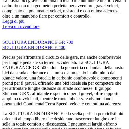
La nostra bici gravel combina un telaio in alluminio e una forcella in
carbonio con una geometria perfetta per avventure gravel veloci,
completato da pneumatici veloci, resistenti e con ottima aderenza,
oltre a un manubrio flare per comfort e controllo.
Leggi di più
Trova un rivenditore
SCULTURA ENDURANCE GR 700
SCULTURA ENDURANCE 400
Precisa per affrontare il circuito delle gare, ma anche confortevole
per lunghe pedalate su terreni accidentati. La SCULTURA
ENDURANCE GR 500 adotta la geometria collaudata della nostra
bici da strada endurance e la unisce a un telaio in alluminio dal
grande valore, una forcella in carbonio confortevole e componenti
pronti per il gravel, offrendo una bici ideale sia per competere che
per affrontare lunghe distanze su strade sconnesse. Il gruppo
Shimano GRX, affidabile e specifico per il gravel, offre rapporti
ampi ma ravvicinati, mentre le ruote tubeless-ready montano
pneumatici Continental Terra Speed, veloci e con ottima aderenza.
La SCULTURA ENDURANCE è la scelta perfetta per ciclisti più
orientati al tempo libero che desiderano trascorrere lunghe ore in
sella in totale comfort e rilassatezza. I pneumatici larghi offrono