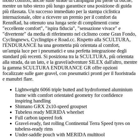
molto comfort, anche sulle strade di campagna più piene di buche,
mentre un tubo sterzo più lungo garantisce una posizione di guida
più rilassata. Un successo immediato per la stampa ciclistica
internazionale, oltre a ricevere un premio per il comfort da
RennRad, ha ottenuto una lunga serie di complimenti come
"eccellente comfort", "ispira fiducia", "sensazione vivace" e
"divertente" da media di riferimento nel ciclismo come Gran Fondo,
Cyclingnews, Cyclingtips e Road.cc. Rispetto alla SCULTURA,
l'ENDURANCE ha una geometria più orientata al comfort,
un'ampia luce per i pneumatici e una perfetta integrazione degli
standard più recenti. Si posiziona tra la SCULTURA, più orientata
alla strada, da un lato, e la gravel/adventure SILEX dall'altro, mentre
la gamma SCULTURA ENDURANCE GR offre opzioni
focalizzate sulle gare gravel, con pneumatici pronti per il fuoristrada
e manubri flare.
Lightweight 6066 triple butted and hydroformed aluminium
frame with comfort orientated geometry for confidence
inspiring handling
Shimano GRX 2x10-speed groupset
Tubeless ready MERIDA wheelset
Full carbon tapered fork
Gravel-ready, fast rolling Continental Terra Speed tyres on
tubeless-ready rims
Under-saddle pouch with MERIDA multitool