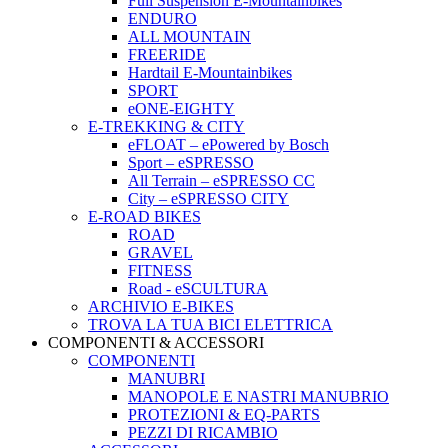
Full Suspension E-Mountainbikes
ENDURO
ALL MOUNTAIN
FREERIDE
Hardtail E-Mountainbikes
SPORT
eONE-EIGHTY
E-TREKKING & CITY
eFLOAT – ePowered by Bosch
Sport – eSPRESSO
All Terrain – eSPRESSO CC
City – eSPRESSO CITY
E-ROAD BIKES
ROAD
GRAVEL
FITNESS
Road - eSCULTURA
ARCHIVIO E-BIKES
TROVA LA TUA BICI ELETTRICA
COMPONENTI & ACCESSORI
COMPONENTI
MANUBRI
MANOPOLE E NASTRI MANUBRIO
PROTEZIONI & EQ-PARTS
PEZZI DI RICAMBIO