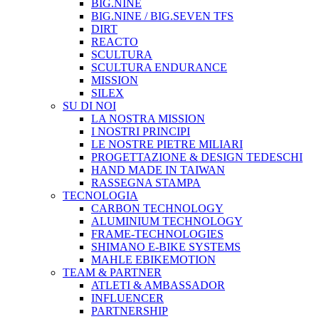
BIG.NINE
BIG.NINE / BIG.SEVEN TFS
DIRT
REACTO
SCULTURA
SCULTURA ENDURANCE
MISSION
SILEX
SU DI NOI
LA NOSTRA MISSION
I NOSTRI PRINCIPI
LE NOSTRE PIETRE MILIARI
PROGETTAZIONE & DESIGN TEDESCHI
HAND MADE IN TAIWAN
RASSEGNA STAMPA
TECNOLOGIA
CARBON TECHNOLOGY
ALUMINIUM TECHNOLOGY
FRAME-TECHNOLOGIES
SHIMANO E-BIKE SYSTEMS
MAHLE EBIKEMOTION
TEAM & PARTNER
ATLETI & AMBASSADOR
INFLUENCER
PARTNERSHIP