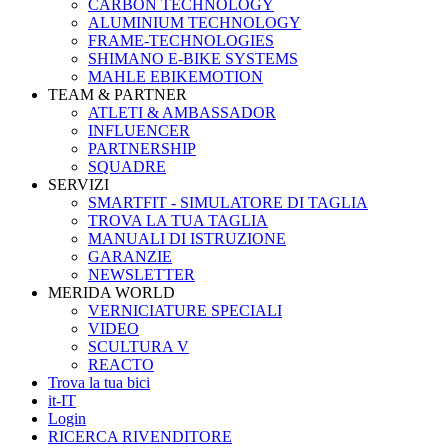
CARBON TECHNOLOGY
ALUMINIUM TECHNOLOGY
FRAME-TECHNOLOGIES
SHIMANO E-BIKE SYSTEMS
MAHLE EBIKEMOTION
TEAM & PARTNER
ATLETI & AMBASSADOR
INFLUENCER
PARTNERSHIP
SQUADRE
SERVIZI
SMARTFIT - SIMULATORE DI TAGLIA
TROVA LA TUA TAGLIA
MANUALI DI ISTRUZIONE
GARANZIE
NEWSLETTER
MERIDA WORLD
VERNICIATURE SPECIALI
VIDEO
SCULTURA V
REACTO
Trova la tua bici
it-IT
Login
RICERCA RIVENDITORE