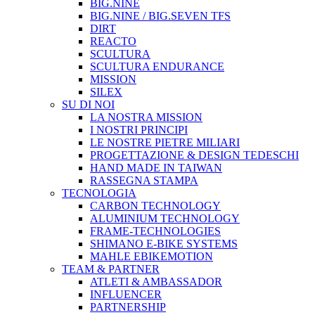
BIG.NINE
BIG.NINE / BIG.SEVEN TFS
DIRT
REACTO
SCULTURA
SCULTURA ENDURANCE
MISSION
SILEX
SU DI NOI
LA NOSTRA MISSION
I NOSTRI PRINCIPI
LE NOSTRE PIETRE MILIARI
PROGETTAZIONE & DESIGN TEDESCHI
HAND MADE IN TAIWAN
RASSEGNA STAMPA
TECNOLOGIA
CARBON TECHNOLOGY
ALUMINIUM TECHNOLOGY
FRAME-TECHNOLOGIES
SHIMANO E-BIKE SYSTEMS
MAHLE EBIKEMOTION
TEAM & PARTNER
ATLETI & AMBASSADOR
INFLUENCER
PARTNERSHIP