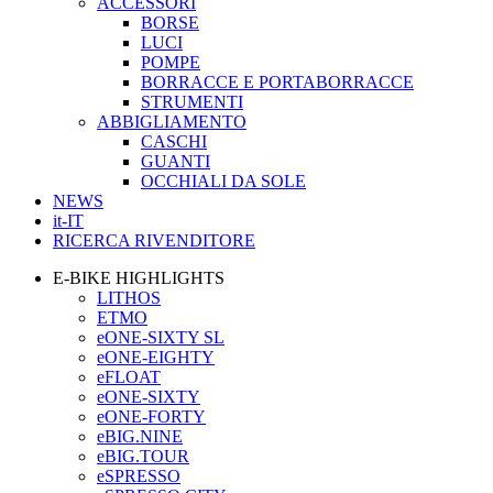
ACCESSORI
BORSE
LUCI
POMPE
BORRACCE E PORTABORRACCE
STRUMENTI
ABBIGLIAMENTO
CASCHI
GUANTI
OCCHIALI DA SOLE
NEWS
it-IT
RICERCA RIVENDITORE
E-BIKE HIGHLIGHTS
LITHOS
ETMO
eONE-SIXTY SL
eONE-EIGHTY
eFLOAT
eONE-SIXTY
eONE-FORTY
eBIG.NINE
eBIG.TOUR
eSPRESSO