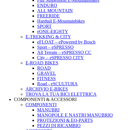
Full Suspension E-Mountainbikes
ENDURO
ALL MOUNTAIN
FREERIDE
Hardtail E-Mountainbikes
SPORT
eONE-EIGHTY
E-TREKKING & CITY
eFLOAT – ePowered by Bosch
Sport – eSPRESSO
All Terrain – eSPRESSO CC
City – eSPRESSO CITY
E-ROAD BIKES
ROAD
GRAVEL
FITNESS
Road - eSCULTURA
ARCHIVIO E-BIKES
TROVA LA TUA BICI ELETTRICA
COMPONENTI & ACCESSORI
COMPONENTI
MANUBRI
MANOPOLE E NASTRI MANUBRIO
PROTEZIONI & EQ-PARTS
PEZZI DI RICAMBIO