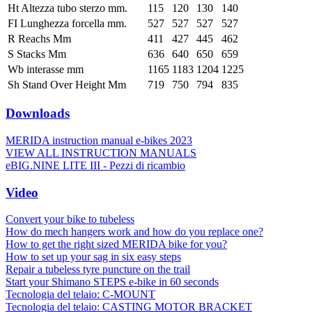
Ht Altezza tubo sterzo mm.
115
120
130
140
FI Lunghezza forcella mm.
527
527
527
527
R Reachs Mm
411
427
445
462
S Stacks Mm
636
640
650
659
Wb interasse mm
1165
1183
1204
1225
Sh Stand Over Height Mm
719
750
794
835
Downloads
MERIDA instruction manual e-bikes 2023
VIEW ALL INSTRUCTION MANUALS
eBIG.NINE LITE III - Pezzi di ricambio
Video
Convert your bike to tubeless
How do mech hangers work and how do you replace one?
How to get the right sized MERIDA bike for you?
How to set up your sag in six easy steps
Repair a tubeless tyre puncture on the trail
Start your Shimano STEPS e-bike in 60 seconds
Tecnologia del telaio: C-MOUNT
Tecnologia del telaio: CASTING MOTOR BRACKET