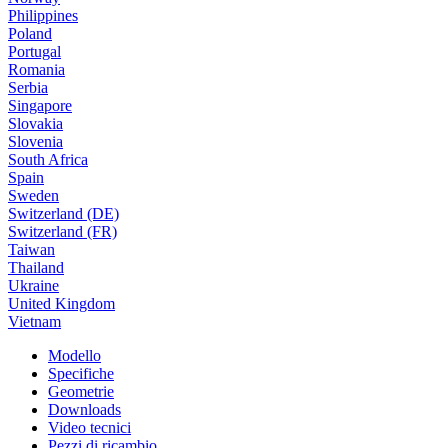
Philippines
Poland
Portugal
Romania
Serbia
Singapore
Slovakia
Slovenia
South Africa
Spain
Sweden
Switzerland (DE)
Switzerland (FR)
Taiwan
Thailand
Ukraine
United Kingdom
Vietnam
Modello
Specifiche
Geometrie
Downloads
Video tecnici
Pezzi di ricambio