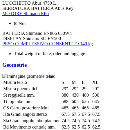
LUCCHETTO
Abus 4750 L
SERRATURA BATTERIA
Abus Key
MOTORE
Shimano EP6
85Nm
BATTERIA
Shimano EN806 630Wh
DISPLAY
Shimano SC-EN500
PESO COMPLESSIVO CONSENTITO
140 kg
Total weight of bike, rider and luggage
Geometrie
Misura telaio
S
M
L
XL
Misura pneumatici
29"
29"
29"
29"
St reggisella mm.
380
430
480
530
Tt top tube mm.
588
605
625
645
CS Carro posteriore Mm
465
465
465
465
Hta Gradi angolo sterzo
67.5
67.5
67.5
67.5
Sta Gradi angolo tubo piantone
74.5
74.5
74.5
74.5
Bd Movimento centrale mm.
62.5
62.5
62.5
62.5