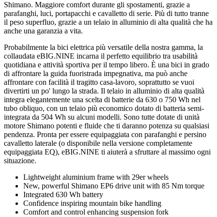
Shimano. Maggiore comfort durante gli spostamenti, grazie a
parafanghi, luci, portapacchi e cavalletto di serie. Più di tutto tranne
il peso superfluo, grazie a un telaio in alluminio di alta qualità che ha
anche una garanzia a vita.
Probabilmente la bici elettrica più versatile della nostra gamma, la
collaudata eBIG.NINE incarna il perfetto equilibrio tra usabilità
quotidiana e attività sportiva per il tempo libero. È una bici in grado
di affrontare la guida fuoristrada impegnativa, ma può anche
affrontare con facilità il tragitto casa-lavoro, soprattutto se vuoi
divertirti un po' lungo la strada. Il telaio in alluminio di alta qualità
integra elegantemente una scelta di batterie da 630 o 750 Wh nel
tubo obliquo, con un telaio più economico dotato di batteria semi-
integrata da 504 Wh su alcuni modelli. Sono tutte dotate di unità
motore Shimano potenti e fluide che ti daranno potenza su qualsiasi
pendenza. Pronta per essere equipaggiata con parafanghi e persino
cavalletto laterale (o disponibile nella versione completamente
equipaggiata EQ), eBIG.NINE ti aiuterà a sfruttare al massimo ogni
situazione.
Lightweight aluminium frame with 29er wheels
New, powerful Shimano EP6 drive unit with 85 Nm torque
Integrated 630 Wh battery
Confidence inspiring mountain bike handling
Comfort and control enhancing suspension fork