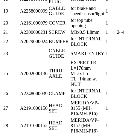
PLUG
CABLE
for brake and
19
A2258000099
1
GUIDE
speed sensor/light
for top tube
20
A2161000079
COVER
1
opening
21
A2300000231
SCREW
M3x0.5 L8mm
1
2~4
for INTERNAL
22
A2029000024
BUMPER
1
BLOCK
CABLE
23
SMART ENTRY
1
GUIDE
EXPERT TR;
L=178mm
THRU
25
A2002000136
M12x1.5
1
AXLE
TL=14mm w.
NUT
for INTERNAL
26
A2248000039
CLAMP
1
BLOCK
MERIDA/VP-
HEAD
27
A2191000150
8155 (MH-
1
SET
P16/MH-P16)
MERIDA/VP-
HEAD
28
A2191000152
8157 (MH-
1
SET
P16/MH-P16)