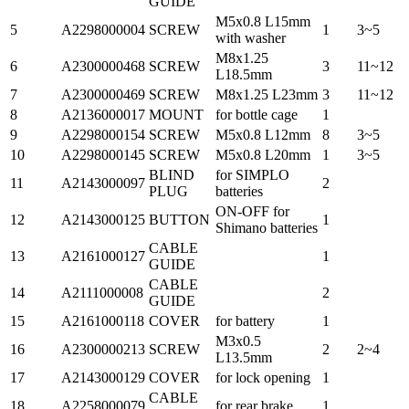
GUIDE
M5x0.8 L15mm
5
A2298000004
SCREW
1
3~5
with washer
M8x1.25
6
A2300000468
SCREW
3
11~12
L18.5mm
7
A2300000469
SCREW
M8x1.25 L23mm
3
11~12
8
A2136000017
MOUNT
for bottle cage
1
9
A2298000154
SCREW
M5x0.8 L12mm
8
3~5
10
A2298000145
SCREW
M5x0.8 L20mm
1
3~5
BLIND
for SIMPLO
11
A2143000097
2
PLUG
batteries
ON-OFF for
12
A2143000125
BUTTON
1
Shimano batteries
CABLE
13
A2161000127
1
GUIDE
CABLE
14
A2111000008
2
GUIDE
15
A2161000118
COVER
for battery
1
M3x0.5
16
A2300000213
SCREW
2
2~4
L13.5mm
17
A2143000129
COVER
for lock opening
1
CABLE
18
A2258000079
for rear brake
1