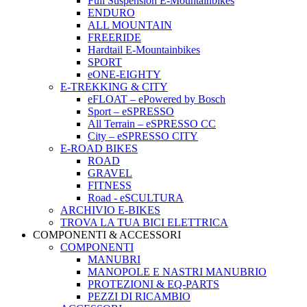
Full Suspension E-Mountainbikes
ENDURO
ALL MOUNTAIN
FREERIDE
Hardtail E-Mountainbikes
SPORT
eONE-EIGHTY
E-TREKKING & CITY
eFLOAT – ePowered by Bosch
Sport – eSPRESSO
All Terrain – eSPRESSO CC
City – eSPRESSO CITY
E-ROAD BIKES
ROAD
GRAVEL
FITNESS
Road - eSCULTURA
ARCHIVIO E-BIKES
TROVA LA TUA BICI ELETTRICA
COMPONENTI & ACCESSORI
COMPONENTI
MANUBRI
MANOPOLE E NASTRI MANUBRIO
PROTEZIONI & EQ-PARTS
PEZZI DI RICAMBIO