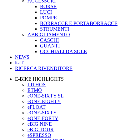
ACCESSORI
BORSE
LUCI
POMPE
BORRACCE E PORTABORRACCE
STRUMENTI
ABBIGLIAMENTO
CASCHI
GUANTI
OCCHIALI DA SOLE
NEWS
it-IT
RICERCA RIVENDITORE
E-BIKE HIGHLIGHTS
LITHOS
ETMO
eONE-SIXTY SL
eONE-EIGHTY
eFLOAT
eONE-SIXTY
eONE-FORTY
eBIG.NINE
eBIG.TOUR
eSPRESSO