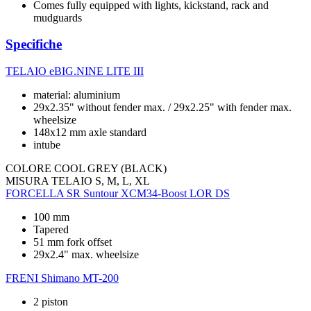
Comes fully equipped with lights, kickstand, rack and
mudguards
Specifiche
TELAIO
eBIG.NINE LITE III
material: aluminium
29x2.35" without fender max. / 29x2.25" with fender max.
wheelsize
148x12 mm axle standard
intube
COLORE
COOL GREY (BLACK)
MISURA TELAIO
S, M, L, XL
FORCELLA
SR Suntour XCM34-Boost LOR DS
100 mm
Tapered
51 mm fork offset
29x2.4" max. wheelsize
FRENI
Shimano MT-200
2 piston