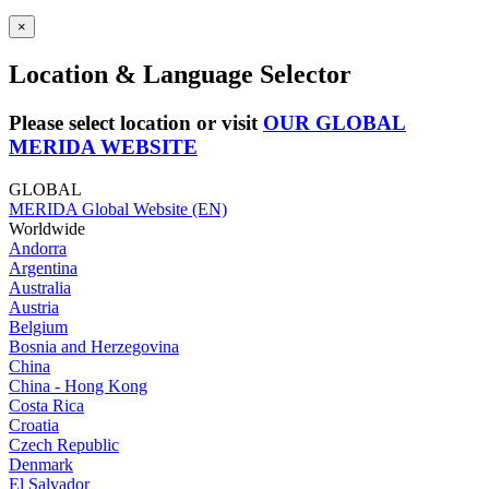
×
Location & Language Selector
Please select location or visit
OUR GLOBAL
MERIDA WEBSITE
GLOBAL
MERIDA Global Website (EN)
Worldwide
Andorra
Argentina
Australia
Austria
Belgium
Bosnia and Herzegovina
China
China - Hong Kong
Costa Rica
Croatia
Czech Republic
Denmark
El Salvador