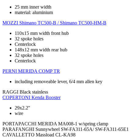
25 mm inner width
material: aluminium
MOZZI
Shimano TC500-B / Shimano TC500-HM-B
110x15 mm width front hub
32 spoke holes
Centerlock
148x12 mm width rear hub
32 spoke holes
Centerlock
PERNI
MERIDA COMP TR
including removeable lever, 6/4 mm allen key
RAGGI
Black stainless
COPERTONI
Kenda Booster
29x2.2"
wire
PORTAPACCHI
MERIDA MA008-1 w/spring clamp
PARAFANGHI
Sunnywheel SW-FA311-65A/ SW-FA311-65E1
CAVALLETTO
Massload CL-KA98