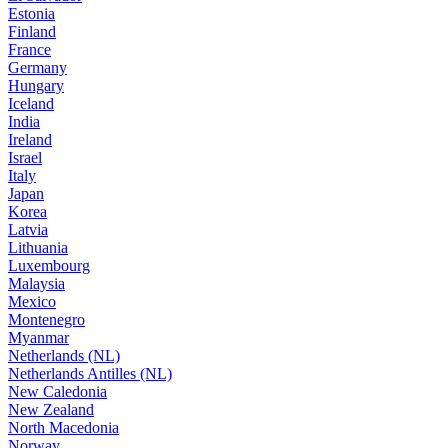
Estonia
Finland
France
Germany
Hungary
Iceland
India
Ireland
Israel
Italy
Japan
Korea
Latvia
Lithuania
Luxembourg
Malaysia
Mexico
Montenegro
Myanmar
Netherlands (NL)
Netherlands Antilles (NL)
New Caledonia
New Zealand
North Macedonia
Norway