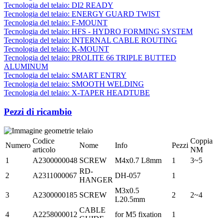
Tecnologia del telaio: DI2 READY
Tecnologia del telaio: ENERGY GUARD TWIST
Tecnologia del telaio: F-MOUNT
Tecnologia del telaio: HFS - HYDRO FORMING SYSTEM
Tecnologia del telaio: INTERNAL CABLE ROUTING
Tecnologia del telaio: K-MOUNT
Tecnologia del telaio: PROLITE 66 TRIPLE BUTTED
ALUMINUM
Tecnologia del telaio: SMART ENTRY
Tecnologia del telaio: SMOOTH WELDING
Tecnologia del telaio: X-TAPER HEADTUBE
Pezzi di ricambio
Codice
Coppia
Numero
Nome
Info
Pezzi
articolo
NM
1
A2300000048
SCREW
M4x0.7 L8mm
1
3~5
RD-
2
A2311000067
DH-057
1
HANGER
M3x0.5
3
A2300000185
SCREW
2
2~4
L20.5mm
CABLE
4
A2258000012
for M5 fixation
1