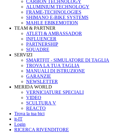
CARBON TECHNOLOGY
ALUMINIUM TECHNOLOGY
FRAME-TECHNOLOGIES
SHIMANO E-BIKE SYSTEMS
MAHLE EBIKEMOTION
TEAM & PARTNER
ATLETI & AMBASSADOR
INFLUENCER
PARTNERSHIP
SQUADRE
SERVIZI
SMARTFIT - SIMULATORE DI TAGLIA
TROVA LA TUA TAGLIA
MANUALI DI ISTRUZIONE
GARANZIE
NEWSLETTER
MERIDA WORLD
VERNICIATURE SPECIALI
VIDEO
SCULTURA V
REACTO
Trova la tua bici
it-IT
Login
RICERCA RIVENDITORE