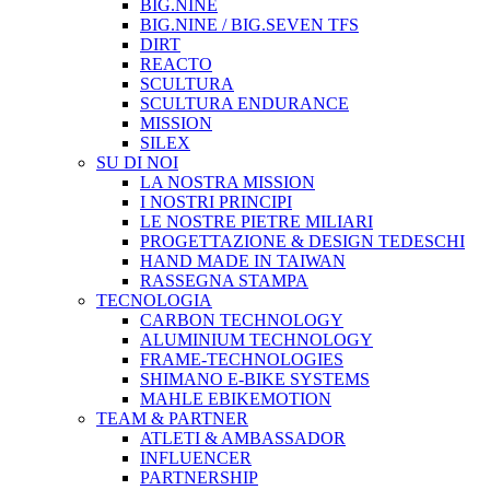
BIG.NINE
BIG.NINE / BIG.SEVEN TFS
DIRT
REACTO
SCULTURA
SCULTURA ENDURANCE
MISSION
SILEX
SU DI NOI
LA NOSTRA MISSION
I NOSTRI PRINCIPI
LE NOSTRE PIETRE MILIARI
PROGETTAZIONE & DESIGN TEDESCHI
HAND MADE IN TAIWAN
RASSEGNA STAMPA
TECNOLOGIA
CARBON TECHNOLOGY
ALUMINIUM TECHNOLOGY
FRAME-TECHNOLOGIES
SHIMANO E-BIKE SYSTEMS
MAHLE EBIKEMOTION
TEAM & PARTNER
ATLETI & AMBASSADOR
INFLUENCER
PARTNERSHIP