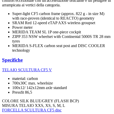
comfort eccezionale con un'accelerazione bruciante e un pedigree in
arrampicata ai vertici della categoria.
Super-light CF5 carbon frame (approx. 822 g - in size M)
with race-proven (identical to REACTO) geometry
SRAM Red 12-speed eTAP AXS wireless groupset
Power meter
MERIDA TEAM SL 1P one-piece cockpit
ZIPP 353 NSW wheelset with Continental 5000S TR 28 mm
tyres
MERIDA S-FLEX carbon seat post and DISC COOLER
technology
Specifiche
TELAIO
SCULTURA CF5 V
material: carbon
700x30C max. wheelsize
100x12/ 142x12mm axle standard
Pressfit 86,5
COLORE
SILK BLUE/GREY (FLASH BCP)
MISURA TELAIO
XXS, XS, S, M, L
FORCELLA
SCULTURA CF5 disc