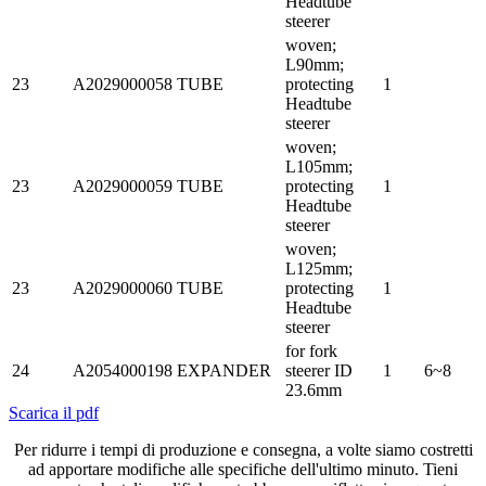
Headtube
steerer
woven;
L90mm;
23
A2029000058
TUBE
protecting
1
Headtube
steerer
woven;
L105mm;
23
A2029000059
TUBE
protecting
1
Headtube
steerer
woven;
L125mm;
23
A2029000060
TUBE
protecting
1
Headtube
steerer
for fork
24
A2054000198
EXPANDER
steerer ID
1
6~8
23.6mm
Scarica il pdf
Per ridurre i tempi di produzione e consegna, a volte siamo costretti
ad apportare modifiche alle specifiche dell'ultimo minuto. Tieni