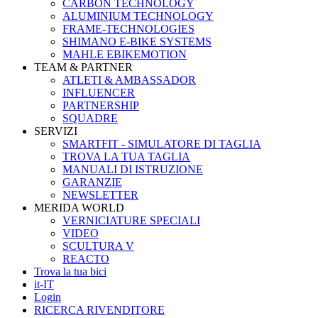
CARBON TECHNOLOGY
ALUMINIUM TECHNOLOGY
FRAME-TECHNOLOGIES
SHIMANO E-BIKE SYSTEMS
MAHLE EBIKEMOTION
TEAM & PARTNER
ATLETI & AMBASSADOR
INFLUENCER
PARTNERSHIP
SQUADRE
SERVIZI
SMARTFIT - SIMULATORE DI TAGLIA
TROVA LA TUA TAGLIA
MANUALI DI ISTRUZIONE
GARANZIE
NEWSLETTER
MERIDA WORLD
VERNICIATURE SPECIALI
VIDEO
SCULTURA V
REACTO
Trova la tua bici
it-IT
Login
RICERCA RIVENDITORE