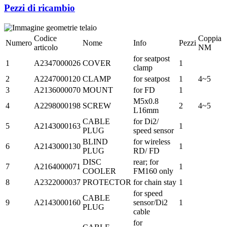
Pezzi di ricambio
Codice
Coppia
Numero
Nome
Info
Pezzi
articolo
NM
for seatpost
1
A2347000026
COVER
1
clamp
2
A2247000120
CLAMP
for seatpost
1
4~5
3
A2136000070
MOUNT
for FD
1
M5x0.8
4
A2298000198
SCREW
2
4~5
L16mm
CABLE
for Di2/
5
A2143000163
1
PLUG
speed sensor
BLIND
for wireless
6
A2143000130
1
PLUG
RD/ FD
DISC
rear; for
7
A2164000071
1
COOLER
FM160 only
8
A2322000037
PROTECTOR
for chain stay
1
for speed
CABLE
9
A2143000160
sensor/Di2
1
PLUG
cable
for