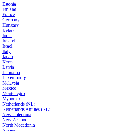
Estonia
Finland
France
Germany
Hungary
Iceland
India
Ireland
Israel
Italy
Japan
Korea
Latvia
Lithuania
Luxembourg
Malaysia
Mexico
Montenegro
Myanmar
Netherlands (NL)
Netherlands Antilles (NL)
New Caledonia
New Zealand
North Macedonia
Norway