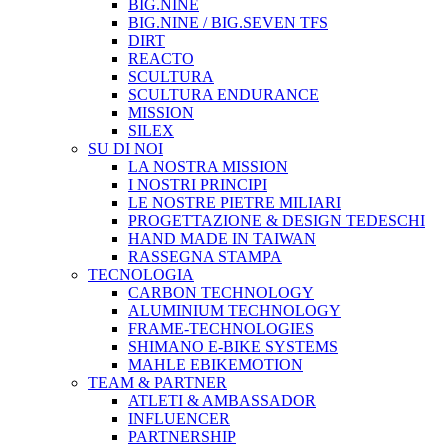
BIG.NINE
BIG.NINE / BIG.SEVEN TFS
DIRT
REACTO
SCULTURA
SCULTURA ENDURANCE
MISSION
SILEX
SU DI NOI
LA NOSTRA MISSION
I NOSTRI PRINCIPI
LE NOSTRE PIETRE MILIARI
PROGETTAZIONE & DESIGN TEDESCHI
HAND MADE IN TAIWAN
RASSEGNA STAMPA
TECNOLOGIA
CARBON TECHNOLOGY
ALUMINIUM TECHNOLOGY
FRAME-TECHNOLOGIES
SHIMANO E-BIKE SYSTEMS
MAHLE EBIKEMOTION
TEAM & PARTNER
ATLETI & AMBASSADOR
INFLUENCER
PARTNERSHIP