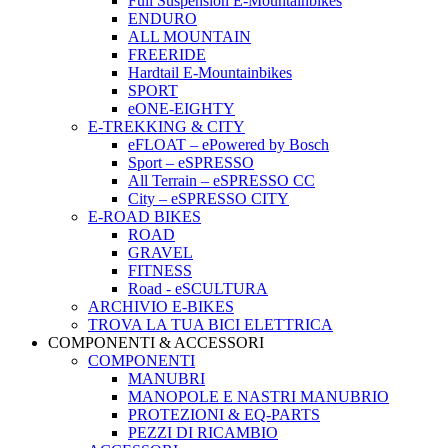
Full Suspension E-Mountainbikes
ENDURO
ALL MOUNTAIN
FREERIDE
Hardtail E-Mountainbikes
SPORT
eONE-EIGHTY
E-TREKKING & CITY
eFLOAT – ePowered by Bosch
Sport – eSPRESSO
All Terrain – eSPRESSO CC
City – eSPRESSO CITY
E-ROAD BIKES
ROAD
GRAVEL
FITNESS
Road - eSCULTURA
ARCHIVIO E-BIKES
TROVA LA TUA BICI ELETTRICA
COMPONENTI & ACCESSORI
COMPONENTI
MANUBRI
MANOPOLE E NASTRI MANUBRIO
PROTEZIONI & EQ-PARTS
PEZZI DI RICAMBIO