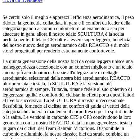
Trova un rivenditore
Se cerchi solo il meglio e apprezzi l'efficienza aerodinamica, il peso
ridotto, la geometria collaudata in gara e il comfort da leader della
categoria quando accumuli chilometri di allenamento o stai per
attaccare in gara, allora il nostro telaio SCULTURA è la scelta
perfetta per te. Il telaio CF5 oltre a essere super leggero, beneficia
del nostro nuovo design aerodinamico della REACTO e di molti
sforzi progettuali per renderlo estremamente confortevole.
La quinta generazione della nostra bici da corsa leggera unisce una
maneggevolezza eccezionale con un comfort migliorato e un telaio
ancora più aerodinamico. Grazie all'integrazione di dettagli
aerodinamici selezionati dalla nostra bici aerodinamica REACTO
pluripremiata e testata, la SCULTURA è la versione più
aerodinamica di sempre. Tuttavia, rimane fedele al suo obiettivo di
leggerezza, agilità e comfort del ciclista; in effetti porta questi fattori
al livello successivo. La SCULTURA dimostra un'eccezionale
flessibilità, fornendo al ciclista un comfort di guida ai vertici della
categoria che aiuterà a mantenere il corpo fresco per lo sprint finale
o la salita. Le versioni in carbonio CF5 e CF3 condividono la loro
geometria con la nostra REACTO, data la maneggevolezza testata
in gara dai ciclisti del Team Bahrain Victorious. Disponibile in
carbonio e alluminio, la nostra classica bici da strada combina un