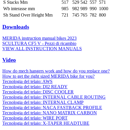
S Stacks Mm
517
529
542
557
571
Wb interasse mm
985
982
989
990
1000
Sh Stand Over Height Mm
721
745
765
782
800
Downloads
MERIDA instruction manual bikes 2023
SCULTURA CF5 V - Pezzi di ricambio
VIEW ALL INSTRUCTION MANUALS
Video
How do mech hangers work and how do you replace one?
How to get the right sized MERIDA bike for you?
Tecnologia del telaio: AWS
Tecnologia del telaio: DI2 READY
Tecnologia del telaio: DISC COOLER
Tecnologia del telaio: INTERNAL CABLE ROUTING
Tecnologia del telaio: INTERNAL CLAMP
Tecnologia del telaio: NACA FASTBACK PROFILE
Tecnologia del telaio: NANO MATRIX CARBON
Tecnologia del telaio: WIRE PORT
Tecnologia del telaio: X-TAPER HEADTUBE