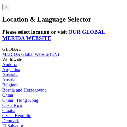
×
Location & Language Selector
Please select location or visit
OUR GLOBAL
MERIDA WEBSITE
GLOBAL
MERIDA Global Website (EN)
Worldwide
Andorra
Argentina
Australia
Austria
Belgium
Bosnia and Herzegovina
China
China - Hong Kong
Costa Rica
Croatia
Czech Republic
Denmark
El Salvador