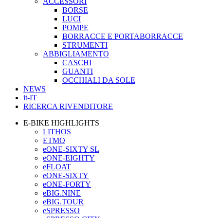
ACCESSORI
BORSE
LUCI
POMPE
BORRACCE E PORTABORRACCE
STRUMENTI
ABBIGLIAMENTO
CASCHI
GUANTI
OCCHIALI DA SOLE
NEWS
it-IT
RICERCA RIVENDITORE
E-BIKE HIGHLIGHTS
LITHOS
ETMO
eONE-SIXTY SL
eONE-EIGHTY
eFLOAT
eONE-SIXTY
eONE-FORTY
eBIG.NINE
eBIG.TOUR
eSPRESSO