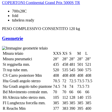
COPERTONI
Continental Grand Prix 5000S TR
700x28C
fold
tubeless ready
PESO COMPLESSIVO CONSENTITO
120 kg
Geometrie
Misura telaio
XXS
XS
S
M
L
Misura pneumatici
28"
28"
28"
28"
28"
St reggisella mm.
435
458
481
501
521
Tt top tube mm.
520
535
545
560
575
CS Carro posteriore Mm
408
408
408
408
408
Hta Gradi angolo sterzo
70.5
72
72.5
73.5
73.5
Sta Gradi angolo tubo piantone
74.5
74
74
73.5
73
Bd Movimento centrale mm.
70
70
66
66
66
Ht Altezza tubo sterzo mm.
105
112
128
140
155
FI Lunghezza forcella mm.
385
385
385
385
385
R Reachs Mm
377
383
390
395
400