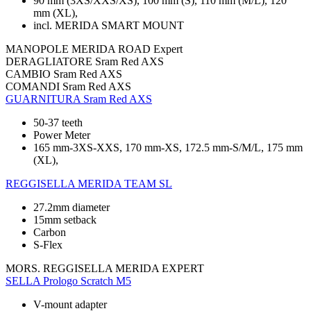
90 mm (3XS/XXS/XS), 100 mm (S), 110 mm (M/L), 120
mm (XL),
incl. MERIDA SMART MOUNT
MANOPOLE
MERIDA ROAD Expert
DERAGLIATORE
Sram Red AXS
CAMBIO
Sram Red AXS
COMANDI
Sram Red AXS
GUARNITURA
Sram Red AXS
50-37 teeth
Power Meter
165 mm-3XS-XXS, 170 mm-XS, 172.5 mm-S/M/L, 175 mm
(XL),
REGGISELLA
MERIDA TEAM SL
27.2mm diameter
15mm setback
Carbon
S-Flex
MORS. REGGISELLA
MERIDA EXPERT
SELLA
Prologo Scratch M5
V-mount adapter