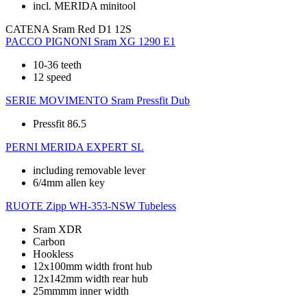
incl. MERIDA minitool
CATENA
Sram Red D1 12S
PACCO PIGNONI
Sram XG 1290 E1
10-36 teeth
12 speed
SERIE MOVIMENTO
Sram Pressfit Dub
Pressfit 86.5
PERNI
MERIDA EXPERT SL
including removable lever
6/4mm allen key
RUOTE
Zipp WH-353-NSW Tubeless
Sram XDR
Carbon
Hookless
12x100mm width front hub
12x142mm width rear hub
25mmmm inner width