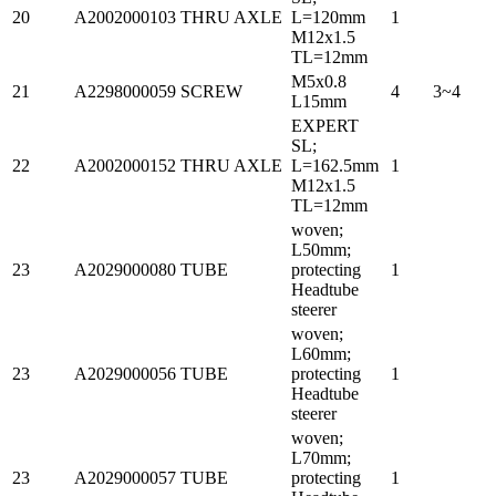
20
A2002000103
THRU AXLE
L=120mm
1
M12x1.5
TL=12mm
M5x0.8
21
A2298000059
SCREW
4
3~4
L15mm
EXPERT
SL;
22
A2002000152
THRU AXLE
L=162.5mm
1
M12x1.5
TL=12mm
woven;
L50mm;
23
A2029000080
TUBE
protecting
1
Headtube
steerer
woven;
L60mm;
23
A2029000056
TUBE
protecting
1
Headtube
steerer
woven;
L70mm;
23
A2029000057
TUBE
protecting
1