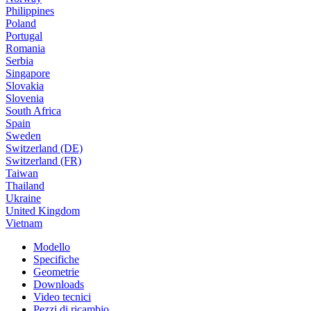
Philippines
Poland
Portugal
Romania
Serbia
Singapore
Slovakia
Slovenia
South Africa
Spain
Sweden
Switzerland (DE)
Switzerland (FR)
Taiwan
Thailand
Ukraine
United Kingdom
Vietnam
Modello
Specifiche
Geometrie
Downloads
Video tecnici
Pezzi di ricambio