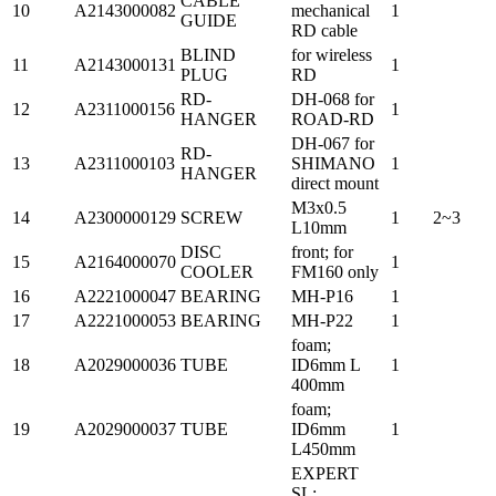
CABLE
10
A2143000082
mechanical
1
GUIDE
RD cable
BLIND
for wireless
11
A2143000131
1
PLUG
RD
RD-
DH-068 for
12
A2311000156
1
HANGER
ROAD-RD
DH-067 for
RD-
13
A2311000103
SHIMANO
1
HANGER
direct mount
M3x0.5
14
A2300000129
SCREW
1
2~3
L10mm
DISC
front; for
15
A2164000070
1
COOLER
FM160 only
16
A2221000047
BEARING
MH-P16
1
17
A2221000053
BEARING
MH-P22
1
foam;
18
A2029000036
TUBE
ID6mm L
1
400mm
foam;
19
A2029000037
TUBE
ID6mm
1
L450mm
EXPERT
SL;