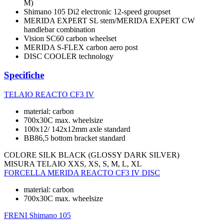
M)
Shimano 105 Di2 electronic 12-speed groupset
MERIDA EXPERT SL stem/MERIDA EXPERT CW
handlebar combination
Vision SC60 carbon wheelset
MERIDA S-FLEX carbon aero post
DISC COOLER technology
Specifiche
TELAIO
REACTO CF3 IV
material: carbon
700x30C max. wheelsize
100x12/ 142x12mm axle standard
BB86,5 bottom bracket standard
COLORE
SILK BLACK (GLOSSY DARK SILVER)
MISURA TELAIO
XXS, XS, S, M, L, XL
FORCELLA
MERIDA REACTO CF3 IV DISC
material: carbon
700x30C max. wheelsize
FRENI
Shimano 105