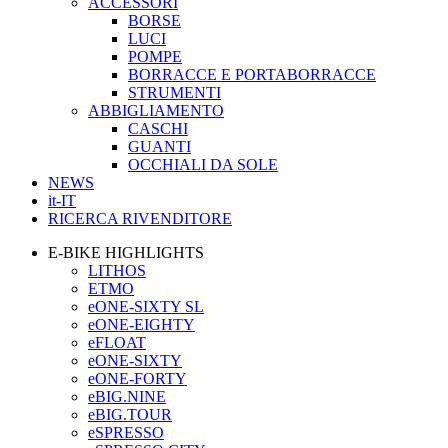
ACCESSORI
BORSE
LUCI
POMPE
BORRACCE E PORTABORRACCE
STRUMENTI
ABBIGLIAMENTO
CASCHI
GUANTI
OCCHIALI DA SOLE
NEWS
it-IT
RICERCA RIVENDITORE
E-BIKE HIGHLIGHTS
LITHOS
ETMO
eONE-SIXTY SL
eONE-EIGHTY
eFLOAT
eONE-SIXTY
eONE-FORTY
eBIG.NINE
eBIG.TOUR
eSPRESSO