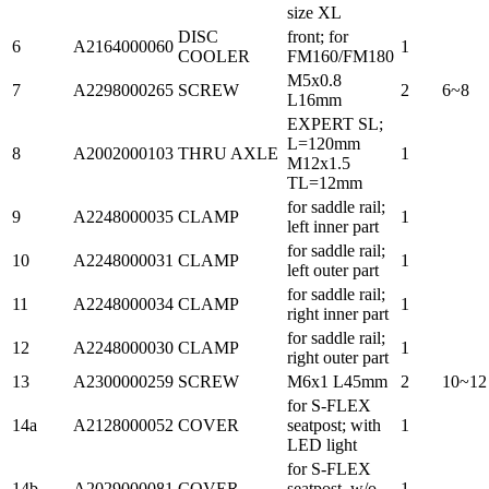
size XL
DISC
front; for
6
A2164000060
1
COOLER
FM160/FM180
M5x0.8
7
A2298000265
SCREW
2
6~8
L16mm
EXPERT SL;
L=120mm
8
A2002000103
THRU AXLE
1
M12x1.5
TL=12mm
for saddle rail;
9
A2248000035
CLAMP
1
left inner part
for saddle rail;
10
A2248000031
CLAMP
1
left outer part
for saddle rail;
11
A2248000034
CLAMP
1
right inner part
for saddle rail;
12
A2248000030
CLAMP
1
right outer part
13
A2300000259
SCREW
M6x1 L45mm
2
10~12
for S-FLEX
14a
A2128000052
COVER
seatpost; with
1
LED light
for S-FLEX
14b
A2029000081
COVER
seatpost, w/o
1