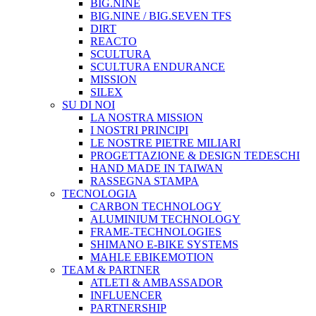
BIG.NINE
BIG.NINE / BIG.SEVEN TFS
DIRT
REACTO
SCULTURA
SCULTURA ENDURANCE
MISSION
SILEX
SU DI NOI
LA NOSTRA MISSION
I NOSTRI PRINCIPI
LE NOSTRE PIETRE MILIARI
PROGETTAZIONE & DESIGN TEDESCHI
HAND MADE IN TAIWAN
RASSEGNA STAMPA
TECNOLOGIA
CARBON TECHNOLOGY
ALUMINIUM TECHNOLOGY
FRAME-TECHNOLOGIES
SHIMANO E-BIKE SYSTEMS
MAHLE EBIKEMOTION
TEAM & PARTNER
ATLETI & AMBASSADOR
INFLUENCER
PARTNERSHIP