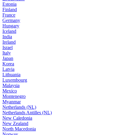
Estonia
Finland
France
Germany
Hungary
Iceland
India
Ireland
Israel
Italy
Japan
Korea
Latvia
Lithuania
Luxembourg
Malaysia
Mexico
Montenegro
Myanmar
Netherlands (NL)
Netherlands Antilles (NL)
New Caledonia
New Zealand
North Macedonia
Norway