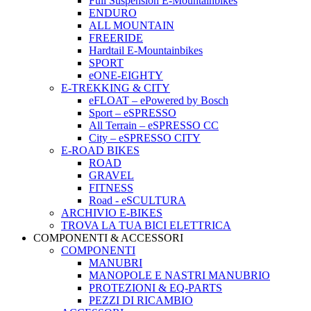
Full Suspension E-Mountainbikes
ENDURO
ALL MOUNTAIN
FREERIDE
Hardtail E-Mountainbikes
SPORT
eONE-EIGHTY
E-TREKKING & CITY
eFLOAT – ePowered by Bosch
Sport – eSPRESSO
All Terrain – eSPRESSO CC
City – eSPRESSO CITY
E-ROAD BIKES
ROAD
GRAVEL
FITNESS
Road - eSCULTURA
ARCHIVIO E-BIKES
TROVA LA TUA BICI ELETTRICA
COMPONENTI & ACCESSORI
COMPONENTI
MANUBRI
MANOPOLE E NASTRI MANUBRIO
PROTEZIONI & EQ-PARTS
PEZZI DI RICAMBIO