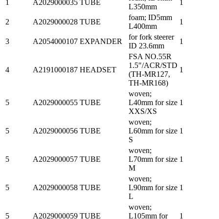
1
A2029000035
TUBE
1
L350mm
foam; ID5mm
2
A2029000028
TUBE
1
L400mm
for fork steerer
3
A2054000107
EXPANDER
1
ID 23.6mm
FSA NO.55R
1.5"/ACR/STD
4
A2191000187
HEADSET
1
(TH-MR127,
TH-MR168)
woven;
5
A2029000055
TUBE
L40mm for size
1
XXS/XS
woven;
5
A2029000056
TUBE
L60mm for size
1
S
woven;
5
A2029000057
TUBE
L70mm for size
1
M
woven;
5
A2029000058
TUBE
L90mm for size
1
L
woven;
5
A2029000059
TUBE
L105mm for
1