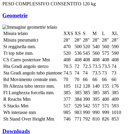
PESO COMPLESSIVO CONSENTITO
120 kg
Geometrie
Misura telaio
XXS
XS
S
M
L
XL
Misura pneumatici
28"
28"
28"
28"
28"
28"
St reggisella mm.
470
500
520
540
560
590
Tt top tube mm.
520
536
545
560
575
590
CS Carro posteriore Mm
408
408
408
408
408
408
Hta Gradi angolo sterzo
70.5
72
72.5
73.5
73.5
74
Sta Gradi angolo tubo piantone
74.5
74
74
73.5
73
73
Bd Movimento centrale mm.
70
70
66
66
66
66
Ht Altezza tubo sterzo mm.
105
112
128
140
155
176
FI Lunghezza forcella mm.
385
385
385
385
385
385
R Reachs Mm
377
384
390
395
400
409
S Stacks Mm
517
529
542
557
571
593
Wb interasse mm
985
983
990
990
999
1010
Sh Stand Over Height Mm
746
771
792
810
826
853
Downloads