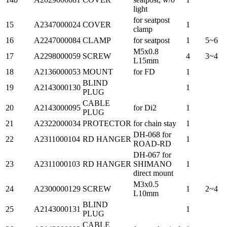
light
for seatpost
15
A2347000024
COVER
1
clamp
16
A2247000084
CLAMP
for seatpost
1
5~6
M5x0.8
17
A2298000059
SCREW
4
3~4
L15mm
18
A2136000053
MOUNT
for FD
1
BLIND
19
A2143000130
1
PLUG
CABLE
20
A2143000095
for Di2
1
PLUG
21
A2322000034
PROTECTOR
for chain stay
1
DH-068 for
22
A2311000104
RD HANGER
1
ROAD-RD
DH-067 for
23
A2311000103
RD HANGER
SHIMANO
1
direct mount
M3x0.5
24
A2300000129
SCREW
1
2~4
L10mm
BLIND
25
A2143000131
1
PLUG
CABLE