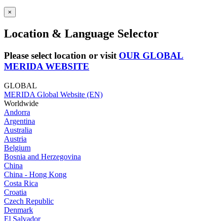
×
Location & Language Selector
Please select location or visit
OUR GLOBAL
MERIDA WEBSITE
GLOBAL
MERIDA Global Website (EN)
Worldwide
Andorra
Argentina
Australia
Austria
Belgium
Bosnia and Herzegovina
China
China - Hong Kong
Costa Rica
Croatia
Czech Republic
Denmark
El Salvador