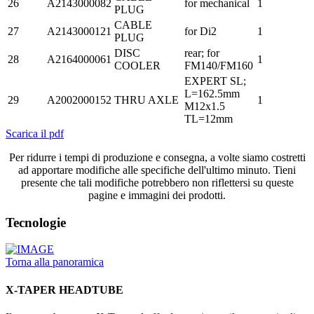
26
A2143000082
for mechanical
1
PLUG
CABLE
27
A2143000121
for Di2
1
PLUG
DISC
rear; for
28
A2164000061
1
COOLER
FM140/FM160
EXPERT SL;
L=162.5mm
29
A2002000152
THRU AXLE
1
M12x1.5
TL=12mm
Scarica il pdf
Per ridurre i tempi di produzione e consegna, a volte siamo costretti
ad apportare modifiche alle specifiche dell'ultimo minuto. Tieni
presente che tali modifiche potrebbero non riflettersi su queste
pagine e immagini dei prodotti.
Tecnologie
Torna alla panoramica
X-TAPER HEADTUBE