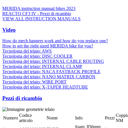
MERIDA instruction manual bikes 2023
REACTO CF3 IV - Pezzi di ricambio
VIEW ALL INSTRUCTION MANUALS
Video
How do mech hangers work and how do you replace one?
How to get the right sized MERIDA bike for you?
Tecnologia del telaio: AWS
Tecnologia del telaio: DISC COOLER
Tecnologia del telaio: INTERNAL CABLE ROUTING
Tecnologia del telaio: INTERNAL CLAMP
Tecnologia del telaio: NACA FASTBACK PROFILE
Tecnologia del telaio: NANO MATRIX CARBON
Tecnologia del telaio: WIRE PORT
Tecnologia del telaio: X-TAPER HEADTUBE
Pezzi di ricambio
Codice
Coppi
Numero
Nome
Info
Pezzi
articolo
NM
foam; ID6mm