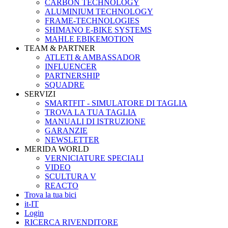
CARBON TECHNOLOGY
ALUMINIUM TECHNOLOGY
FRAME-TECHNOLOGIES
SHIMANO E-BIKE SYSTEMS
MAHLE EBIKEMOTION
TEAM & PARTNER
ATLETI & AMBASSADOR
INFLUENCER
PARTNERSHIP
SQUADRE
SERVIZI
SMARTFIT - SIMULATORE DI TAGLIA
TROVA LA TUA TAGLIA
MANUALI DI ISTRUZIONE
GARANZIE
NEWSLETTER
MERIDA WORLD
VERNICIATURE SPECIALI
VIDEO
SCULTURA V
REACTO
Trova la tua bici
it-IT
Login
RICERCA RIVENDITORE