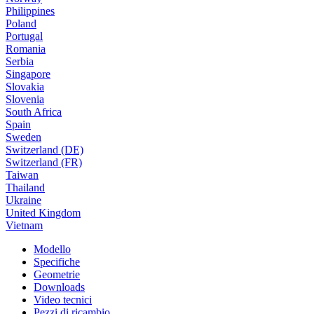
Philippines
Poland
Portugal
Romania
Serbia
Singapore
Slovakia
Slovenia
South Africa
Spain
Sweden
Switzerland (DE)
Switzerland (FR)
Taiwan
Thailand
Ukraine
United Kingdom
Vietnam
Modello
Specifiche
Geometrie
Downloads
Video tecnici
Pezzi di ricambio