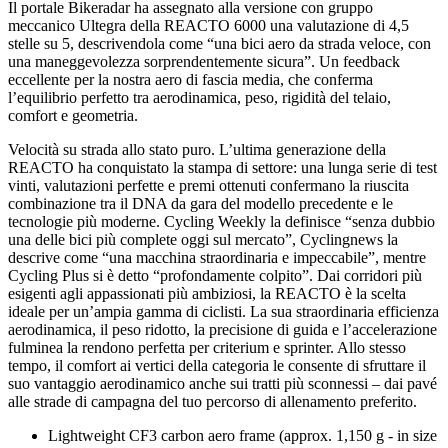
Il portale Bikeradar ha assegnato alla versione con gruppo
meccanico Ultegra della REACTO 6000 una valutazione di 4,5
stelle su 5, descrivendola come “una bici aero da strada veloce, con
una maneggevolezza sorprendentemente sicura”. Un feedback
eccellente per la nostra aero di fascia media, che conferma
l’equilibrio perfetto tra aerodinamica, peso, rigidità del telaio,
comfort e geometria.
Velocità su strada allo stato puro. L’ultima generazione della
REACTO ha conquistato la stampa di settore: una lunga serie di test
vinti, valutazioni perfette e premi ottenuti confermano la riuscita
combinazione tra il DNA da gara del modello precedente e le
tecnologie più moderne. Cycling Weekly la definisce “senza dubbio
una delle bici più complete oggi sul mercato”, Cyclingnews la
descrive come “una macchina straordinaria e impeccabile”, mentre
Cycling Plus si è detto “profondamente colpito”. Dai corridori più
esigenti agli appassionati più ambiziosi, la REACTO è la scelta
ideale per un’ampia gamma di ciclisti. La sua straordinaria efficienza
aerodinamica, il peso ridotto, la precisione di guida e l’accelerazione
fulminea la rendono perfetta per criterium e sprinter. Allo stesso
tempo, il comfort ai vertici della categoria le consente di sfruttare il
suo vantaggio aerodinamico anche sui tratti più sconnessi – dai pavé
alle strade di campagna del tuo percorso di allenamento preferito.
Lightweight CF3 carbon aero frame (approx. 1,150 g - in size