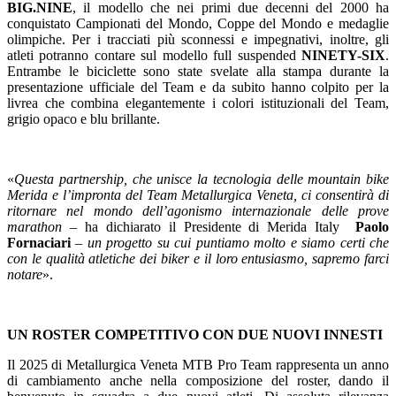
BIG.NINE
, il modello che nei primi due decenni del 2000 ha
conquistato Campionati del Mondo, Coppe del Mondo e medaglie
olimpiche. Per i tracciati più sconnessi e impegnativi, inoltre, gli
atleti potranno contare sul modello full suspended
NINETY-SIX
.
Entrambe le biciclette sono state svelate alla stampa durante la
presentazione ufficiale del Team e da subito hanno colpito per la
livrea che combina elegantemente i colori istituzionali del Team,
grigio opaco e blu brillante.
«
Questa partnership, che unisce la tecnologia delle mountain bike
Merida e l’impronta del Team Metallurgica Veneta, ci consentirà di
ritornare nel mondo dell’agonismo internazionale delle prove
marathon
– ha dichiarato il Presidente di Merida Italy
Paolo
Fornaciari
–
un progetto su cui puntiamo molto e siamo certi che
con le qualità atletiche dei biker e il loro entusiasmo, sapremo farci
notare
».
UN ROSTER COMPETITIVO CON DUE NUOVI INNESTI
Il 2025 di Metallurgica Veneta MTB Pro Team rappresenta un anno
di cambiamento anche nella composizione del roster, dando il