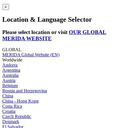
×
Location & Language Selector
Please select location or visit
OUR GLOBAL
MERIDA WEBSITE
GLOBAL
MERIDA Global Website (EN)
Worldwide
Andorra
Argentina
Australia
Austria
Belgium
Bosnia and Herzegovina
China
China - Hong Kong
Costa Rica
Croatia
Czech Republic
Denmark
El Salvador