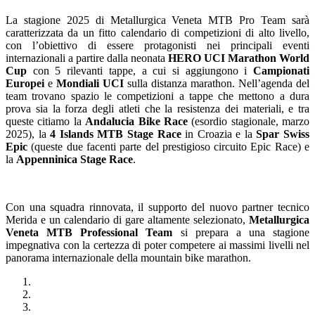
La stagione 2025 di Metallurgica Veneta MTB Pro Team sarà
caratterizzata da un fitto calendario di competizioni di alto livello,
con l’obiettivo di essere protagonisti nei principali eventi
internazionali a partire dalla neonata
HERO UCI Marathon World
Cup
con 5 rilevanti tappe, a cui si aggiungono i
Campionati
Europei
e
Mondiali UCI
sulla distanza marathon. Nell’agenda del
team trovano spazio le competizioni a tappe che mettono a dura
prova sia la forza degli atleti che la resistenza dei materiali, e tra
queste citiamo la
Andalucia Bike Race
(esordio stagionale, marzo
2025), la
4 Islands MTB Stage Race
in Croazia e la
Spar Swiss
Epic
(queste due facenti parte del prestigioso circuito Epic Race) e
la
Appenninica Stage Race
.
Con una squadra rinnovata, il supporto del nuovo partner tecnico
Merida e un calendario di gare altamente selezionato,
Metallurgica
Veneta MTB Professional Team
si prepara a una stagione
impegnativa con la certezza di poter competere ai massimi livelli nel
panorama internazionale della mountain bike marathon.