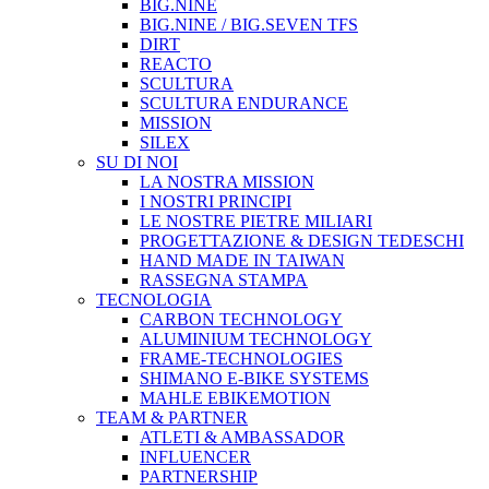
BIG.NINE
BIG.NINE / BIG.SEVEN TFS
DIRT
REACTO
SCULTURA
SCULTURA ENDURANCE
MISSION
SILEX
SU DI NOI
LA NOSTRA MISSION
I NOSTRI PRINCIPI
LE NOSTRE PIETRE MILIARI
PROGETTAZIONE & DESIGN TEDESCHI
HAND MADE IN TAIWAN
RASSEGNA STAMPA
TECNOLOGIA
CARBON TECHNOLOGY
ALUMINIUM TECHNOLOGY
FRAME-TECHNOLOGIES
SHIMANO E-BIKE SYSTEMS
MAHLE EBIKEMOTION
TEAM & PARTNER
ATLETI & AMBASSADOR
INFLUENCER
PARTNERSHIP