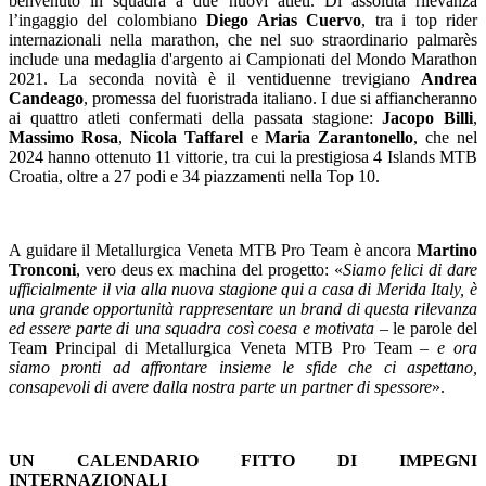
benvenuto in squadra a due nuovi atleti. Di assoluta rilevanza
l’ingaggio del colombiano
Diego Arias Cuervo
, tra i top rider
internazionali nella marathon, che nel suo straordinario palmarès
include una medaglia d'argento ai Campionati del Mondo Marathon
2021. La seconda novità è il ventiduenne trevigiano
Andrea
Candeago
, promessa del fuoristrada italiano. I due si affiancheranno
ai quattro atleti confermati della passata stagione:
Jacopo Billi
,
Massimo Rosa
,
Nicola Taffarel
e
Maria Zarantonello
, che nel
2024 hanno ottenuto 11 vittorie, tra cui la prestigiosa 4 Islands MTB
Croatia, oltre a 27 podi e 34 piazzamenti nella Top 10.
A guidare il Metallurgica Veneta MTB Pro Team è ancora
Martino
Tronconi
, vero deus ex machina del progetto:
«
Siamo felici di dare
ufficialmente il via alla nuova stagione qui a casa di Merida Italy, è
una grande opportunità rappresentare un brand di questa rilevanza
ed essere parte di una squadra così coesa e motivata
– le parole del
Team Principal di Metallurgica Veneta MTB Pro Team –
e ora
siamo pronti ad affrontare insieme le sfide che ci aspettano,
consapevoli di avere dalla nostra parte un partner di spessore
».
UN CALENDARIO FITTO DI IMPEGNI
INTERNAZIONALI