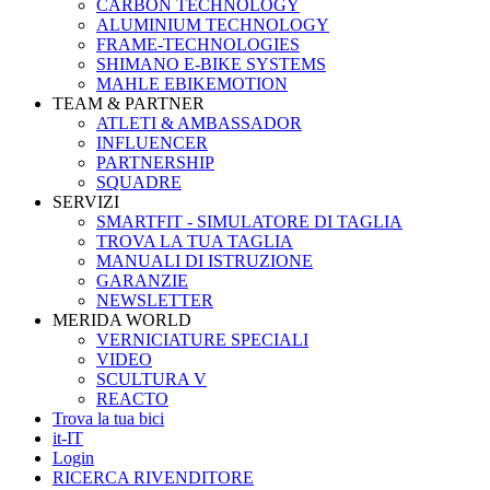
CARBON TECHNOLOGY
ALUMINIUM TECHNOLOGY
FRAME-TECHNOLOGIES
SHIMANO E-BIKE SYSTEMS
MAHLE EBIKEMOTION
TEAM & PARTNER
ATLETI & AMBASSADOR
INFLUENCER
PARTNERSHIP
SQUADRE
SERVIZI
SMARTFIT - SIMULATORE DI TAGLIA
TROVA LA TUA TAGLIA
MANUALI DI ISTRUZIONE
GARANZIE
NEWSLETTER
MERIDA WORLD
VERNICIATURE SPECIALI
VIDEO
SCULTURA V
REACTO
Trova la tua bici
it-IT
Login
RICERCA RIVENDITORE