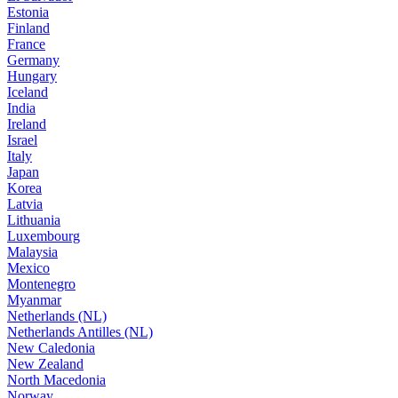
Estonia
Finland
France
Germany
Hungary
Iceland
India
Ireland
Israel
Italy
Japan
Korea
Latvia
Lithuania
Luxembourg
Malaysia
Mexico
Montenegro
Myanmar
Netherlands (NL)
Netherlands Antilles (NL)
New Caledonia
New Zealand
North Macedonia
Norway