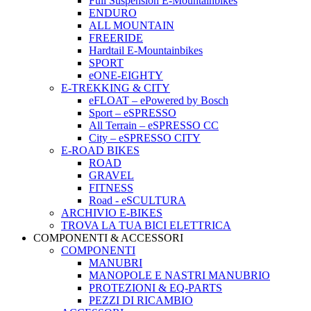
Full Suspension E-Mountainbikes
ENDURO
ALL MOUNTAIN
FREERIDE
Hardtail E-Mountainbikes
SPORT
eONE-EIGHTY
E-TREKKING & CITY
eFLOAT – ePowered by Bosch
Sport – eSPRESSO
All Terrain – eSPRESSO CC
City – eSPRESSO CITY
E-ROAD BIKES
ROAD
GRAVEL
FITNESS
Road - eSCULTURA
ARCHIVIO E-BIKES
TROVA LA TUA BICI ELETTRICA
COMPONENTI & ACCESSORI
COMPONENTI
MANUBRI
MANOPOLE E NASTRI MANUBRIO
PROTEZIONI & EQ-PARTS
PEZZI DI RICAMBIO