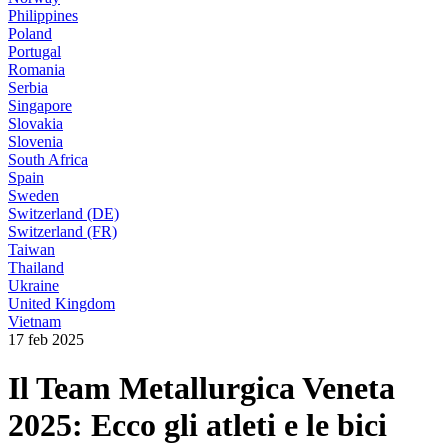
Philippines
Poland
Portugal
Romania
Serbia
Singapore
Slovakia
Slovenia
South Africa
Spain
Sweden
Switzerland (DE)
Switzerland (FR)
Taiwan
Thailand
Ukraine
United Kingdom
Vietnam
17 feb 2025
Il Team Metallurgica Veneta
2025: Ecco gli atleti e le bici