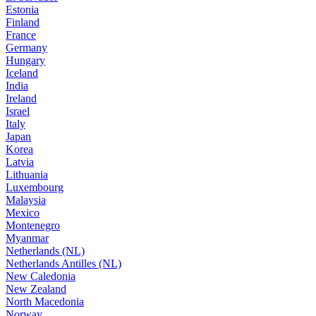
Estonia
Finland
France
Germany
Hungary
Iceland
India
Ireland
Israel
Italy
Japan
Korea
Latvia
Lithuania
Luxembourg
Malaysia
Mexico
Montenegro
Myanmar
Netherlands (NL)
Netherlands Antilles (NL)
New Caledonia
New Zealand
North Macedonia
Norway