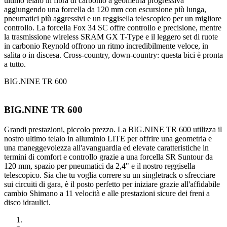
ultimo telaio in fibra di carbonio a geometria progressiva
aggiungendo una forcella da 120 mm con escursione più lunga,
pneumatici più aggressivi e un reggisella telescopico per un migliore
controllo. La forcella Fox 34 SC offre controllo e precisione, mentre
la trasmissione wireless SRAM GX T-Type e il leggero set di ruote
in carbonio Reynold offrono un ritmo incredibilmente veloce, in
salita o in discesa. Cross-country, down-country: questa bici è pronta
a tutto.
BIG.NINE TR 600
BIG.NINE TR 600
Grandi prestazioni, piccolo prezzo. La BIG.NINE TR 600 utilizza il
nostro ultimo telaio in alluminio LITE per offrire una geometria e
una maneggevolezza all'avanguardia ed elevate caratteristiche in
termini di comfort e controllo grazie a una forcella SR Suntour da
120 mm, spazio per pneumatici da 2,4" e il nostro reggisella
telescopico. Sia che tu voglia correre su un singletrack o sfrecciare
sui circuiti di gara, è il posto perfetto per iniziare grazie all'affidabile
cambio Shimano a 11 velocità e alle prestazioni sicure dei freni a
disco idraulici.