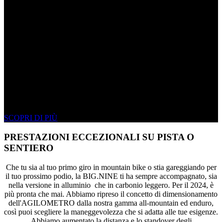
LA NUOVA BIG.NINE
MAKING FAST FUN
SCOPRI DI PIÙ
PRESTAZIONI ECCEZIONALI SU PISTA O
SENTIERO
Che tu sia al tuo primo giro in mountain bike o stia gareggiando per
il tuo prossimo podio, la BIG.NINE ti ha sempre accompagnato, sia
nella versione in alluminio che in carbonio leggero. Per il 2024, è
più pronta che mai. Abbiamo ripreso il concetto di dimensionamento
dell'AGILOMETRO dalla nostra gamma all-mountain ed enduro,
così puoi scegliere la maneggevolezza che si adatta alle tue esigenze.
Abbiamo aumentato la distanza e lo standover degli