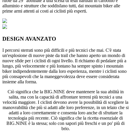
ruote da 29" abbinate a una scelta di telai hardtail in carbonio e
alluminio e strutture che soddisfano tutti, dai mountain biker alle
prime armi attenti ai costi ai ciclisti più esperti.
DESIGN AVANZATO
I percorsi sterrati sono più difficili e più tecnici che mai. C'è stata
un'esplosione di nuove piste da trail che hanno aperto un mondo di
nuove sfide per i ciclisti di ogni livello. Il richiamo di pedalare più a
lungo, più velocemente e più lontano ha sempre spinto i mountain
biker indipendentemente dalla loro esperienza, mentre i ciclisti sono
più consapevoli che la maneggevolezza deve essere considerata
insieme alla forma.
Ciò significa che la BIG.NINE deve mantenere la sua abilità in
salita, ma con la capacità di affrontare terreni più tecnici a una
velocità maggiore. I ciclisti devono avere la possibilità di scegliere la
manovrabilità che più si adatti alle loro preferenze, in un telaio che si
adatti a loro correttamente e consenta loro anche di sfruttare la
tecnologia più recente. Ciò significa che la ricetta essenziale di
BIG.NINE è la stessa; solo con sapori più freschi e un po' più di
brio.