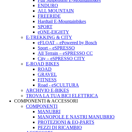
Full Suspension E-Mountainbikes
ENDURO
ALL MOUNTAIN
FREERIDE
Hardtail E-Mountainbikes
SPORT
eONE-EIGHTY
E-TREKKING & CITY
eFLOAT – ePowered by Bosch
Sport – eSPRESSO
All Terrain – eSPRESSO CC
City – eSPRESSO CITY
E-ROAD BIKES
ROAD
GRAVEL
FITNESS
Road - eSCULTURA
ARCHIVIO E-BIKES
TROVA LA TUA BICI ELETTRICA
COMPONENTI & ACCESSORI
COMPONENTI
MANUBRI
MANOPOLE E NASTRI MANUBRIO
PROTEZIONI & EQ-PARTS
PEZZI DI RICAMBIO