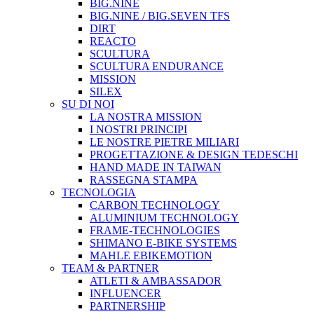
BIG.NINE
BIG.NINE / BIG.SEVEN TFS
DIRT
REACTO
SCULTURA
SCULTURA ENDURANCE
MISSION
SILEX
SU DI NOI
LA NOSTRA MISSION
I NOSTRI PRINCIPI
LE NOSTRE PIETRE MILIARI
PROGETTAZIONE & DESIGN TEDESCHI
HAND MADE IN TAIWAN
RASSEGNA STAMPA
TECNOLOGIA
CARBON TECHNOLOGY
ALUMINIUM TECHNOLOGY
FRAME-TECHNOLOGIES
SHIMANO E-BIKE SYSTEMS
MAHLE EBIKEMOTION
TEAM & PARTNER
ATLETI & AMBASSADOR
INFLUENCER
PARTNERSHIP