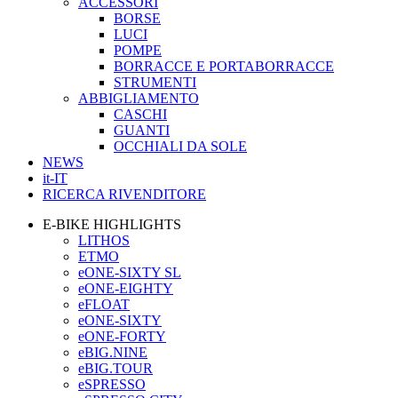
ACCESSORI
BORSE
LUCI
POMPE
BORRACCE E PORTABORRACCE
STRUMENTI
ABBIGLIAMENTO
CASCHI
GUANTI
OCCHIALI DA SOLE
NEWS
it-IT
RICERCA RIVENDITORE
E-BIKE HIGHLIGHTS
LITHOS
ETMO
eONE-SIXTY SL
eONE-EIGHTY
eFLOAT
eONE-SIXTY
eONE-FORTY
eBIG.NINE
eBIG.TOUR
eSPRESSO