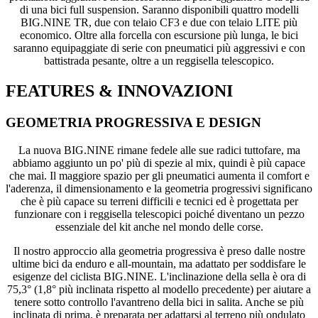
di una bici full suspension. Saranno disponibili quattro modelli
BIG.NINE TR, due con telaio CF3 e due con telaio LITE più
economico. Oltre alla forcella con escursione più lunga, le bici
saranno equipaggiate di serie con pneumatici più aggressivi e con
battistrada pesante, oltre a un reggisella telescopico.
FEATURES & INNOVAZIONI
GEOMETRIA PROGRESSIVA E DESIGN
La nuova BIG.NINE rimane fedele alle sue radici tuttofare, ma
abbiamo aggiunto un po' più di spezie al mix, quindi è più capace
che mai. Il maggiore spazio per gli pneumatici aumenta il comfort e
l'aderenza, il dimensionamento e la geometria progressivi significano
che è più capace su terreni difficili e tecnici ed è progettata per
funzionare con i reggisella telescopici poiché diventano un pezzo
essenziale del kit anche nel mondo delle corse.
Il nostro approccio alla geometria progressiva è preso dalle nostre
ultime bici da enduro e all-mountain, ma adattato per soddisfare le
esigenze del ciclista BIG.NINE. L'inclinazione della sella è ora di
75,3° (1,8° più inclinata rispetto al modello precedente) per aiutare a
tenere sotto controllo l'avantreno della bici in salita. Anche se più
inclinata di prima, è preparata per adattarsi al terreno più ondulato