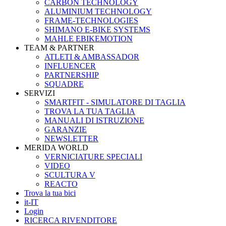
CARBON TECHNOLOGY
ALUMINIUM TECHNOLOGY
FRAME-TECHNOLOGIES
SHIMANO E-BIKE SYSTEMS
MAHLE EBIKEMOTION
TEAM & PARTNER
ATLETI & AMBASSADOR
INFLUENCER
PARTNERSHIP
SQUADRE
SERVIZI
SMARTFIT - SIMULATORE DI TAGLIA
TROVA LA TUA TAGLIA
MANUALI DI ISTRUZIONE
GARANZIE
NEWSLETTER
MERIDA WORLD
VERNICIATURE SPECIALI
VIDEO
SCULTURA V
REACTO
Trova la tua bici
it-IT
Login
RICERCA RIVENDITORE