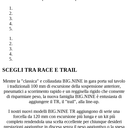
SCEGLI TRA RACE E TRAIL
Mentre la "classica" e collaudata BIG.NINE in gara porta sul tavolo
i tradizionali 100 mm di escursione della sospensione anteriore,
pneumatici a scorrimento rapido e un reggisella rigido che consente
di risparmiare peso, la nuova famiglia BIG.NINE è entusiasta di
aggiungere il TR, il "trail", alla line-up.
I nostri nuovi modelli BIG.NINE TR aggiungono di serie una
forcella da 120 mm con escursione più lunga e un kit più
completo rendendola una scelta eccellente per chiunque desideri
prestazioni aggiuntive in discesa senza il peso aggiuntivo o la spesa