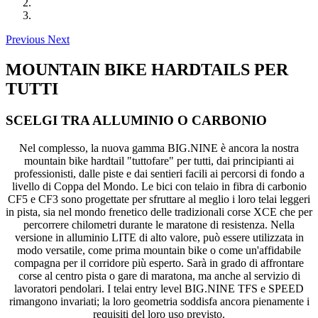
Previous
Next
MOUNTAIN BIKE HARDTAILS PER
TUTTI
SCELGI TRA ALLUMINIO O CARBONIO
Nel complesso, la nuova gamma BIG.NINE è ancora la nostra
mountain bike hardtail "tuttofare" per tutti, dai principianti ai
professionisti, dalle piste e dai sentieri facili ai percorsi di fondo a
livello di Coppa del Mondo. Le bici con telaio in fibra di carbonio
CF5 e CF3 sono progettate per sfruttare al meglio i loro telai leggeri
in pista, sia nel mondo frenetico delle tradizionali corse XCE che per
percorrere chilometri durante le maratone di resistenza. Nella
versione in alluminio LITE di alto valore, può essere utilizzata in
modo versatile, come prima mountain bike o come un'affidabile
compagna per il corridore più esperto. Sarà in grado di affrontare
corse al centro pista o gare di maratona, ma anche al servizio di
lavoratori pendolari. I telai entry level BIG.NINE TFS e SPEED
rimangono invariati; la loro geometria soddisfa ancora pienamente i
requisiti del loro uso previsto.