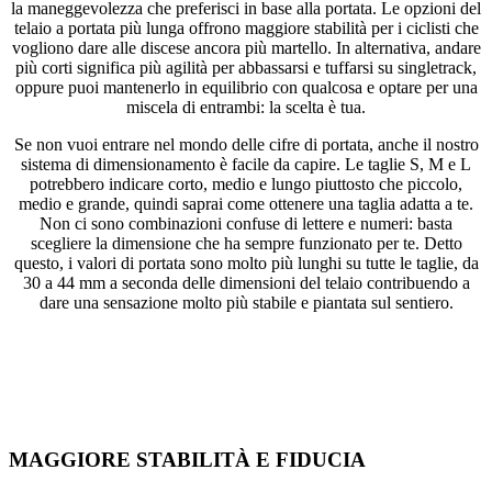
la maneggevolezza che preferisci in base alla portata. Le opzioni del
telaio a portata più lunga offrono maggiore stabilità per i ciclisti che
vogliono dare alle discese ancora più martello. In alternativa, andare
più corti significa più agilità per abbassarsi e tuffarsi su singletrack,
oppure puoi mantenerlo in equilibrio con qualcosa e optare per una
miscela di entrambi: la scelta è tua.
Se non vuoi entrare nel mondo delle cifre di portata, anche il nostro
sistema di dimensionamento è facile da capire. Le taglie S, M e L
potrebbero indicare corto, medio e lungo piuttosto che piccolo,
medio e grande, quindi saprai come ottenere una taglia adatta a te.
Non ci sono combinazioni confuse di lettere e numeri: basta
scegliere la dimensione che ha sempre funzionato per te. Detto
questo, i valori di portata sono molto più lunghi su tutte le taglie, da
30 a 44 mm a seconda delle dimensioni del telaio contribuendo a
dare una sensazione molto più stabile e piantata sul sentiero.
MAGGIORE STABILITÀ E FIDUCIA