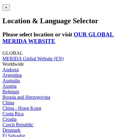
×
Location & Language Selector
Please select location or visit
OUR GLOBAL
MERIDA WEBSITE
GLOBAL
MERIDA Global Website (EN)
Worldwide
Andorra
Argentina
Australia
Austria
Belgium
Bosnia and Herzegovina
China
China - Hong Kong
Costa Rica
Croatia
Czech Republic
Denmark
El Salvador