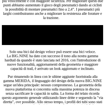
più velocemente e con maggiore sicurezza. Per migliorare questi due
punti abbiamo aumentato il gioco degli pneumatici dando ai ciclisti
la possibilità di montare pneumatici fino a 2,4”. I pneumatici più
larghi contribuiranno anche a migliorare la resistenza alle forature e
la trazione.
R&D FOCUS
DESIGN PENSATO PER LA BICI
Solo una bici dal design veloce può essere una bici veloce.
La BIG.NINE ha dato con successo il tono alla nostra gamma
hardtail da quando è stato lanciata nel 2016, con l'introduzione di
nuove funzionalità, aggiornamenti della geometria e maggiore
capacità di trail, è arrivato un look aggiornato e inclinato.
Pur rimanendo in linea con le ultime aggiunte fuoristrada alla
gamma MERIDA, il linguaggio del design della nuova BIG.NINE
segue un'idea principale: nessun compromesso. La geometria della
nuova piattaforma si concentra sulla massima potenza in discesa
senza sacrificare le capacità in salita. La forma del telaio ricorda
questo argomento generale utilizzando linee dritte e seguendo la "via
diretta", ove possibile. Allo stesso tempo, i profili dei tubi sono stati