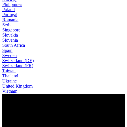
Philippines
Poland
Portugal
Romania
Serbia
Singapore
Slovakia
Slovenia
South Africa
Spain
Sweden
Switzerland (DE)
Switzerland (FR)
Taiwan
Thailand
Ukraine
United Kingdom
Vietnam