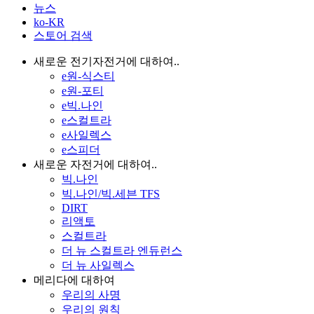
뉴스
ko-KR
스토어 검색
새로운 전기자전거에 대하여..
e원-식스티
e원-포티
e빅.나인
e스컬트라
e사일렉스
e스피더
새로운 자전거에 대하여..
빅.나인
빅.나인/빅.세븐 TFS
DIRT
리액토
스컬트라
더 뉴 스컬트라 엔듀런스
더 뉴 사일렉스
메리다에 대하여
우리의 사명
우리의 원칙