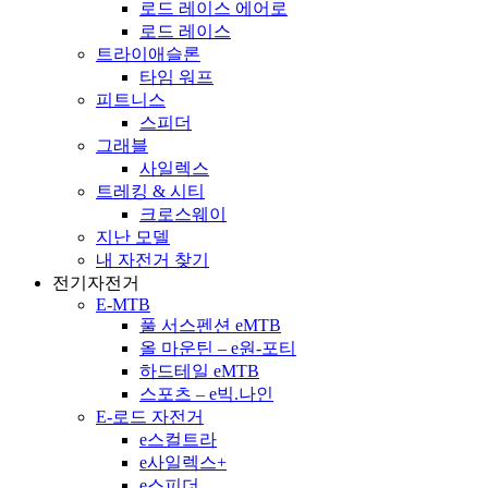
로드 레이스 에어로
로드 레이스
트라이애슬론
타임 워프
피트니스
스피더
그래블
사일렉스
트레킹 & 시티
크로스웨이
지난 모델
내 자전거 찾기
전기자전거
E-MTB
풀 서스펜션 eMTB
올 마운틴 – e원-포티
하드테일 eMTB
스포츠 – e빅.나인
E-로드 자전거
e스컬트라
e사일렉스+
e스피더