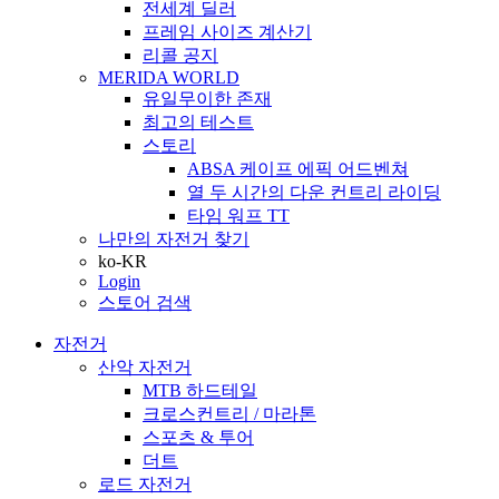
전세계 딜러
프레임 사이즈 계산기
리콜 공지
MERIDA WORLD
유일무이한 존재
최고의 테스트
스토리
ABSA 케이프 에픽 어드벤쳐
열 두 시간의 다운 컨트리 라이딩
타임 워프 TT
나만의 자전거 찾기
ko-KR
Login
스토어 검색
자전거
산악 자전거
MTB 하드테일
크로스컨트리 / 마라톤
스포츠 & 투어
더트
로드 자전거