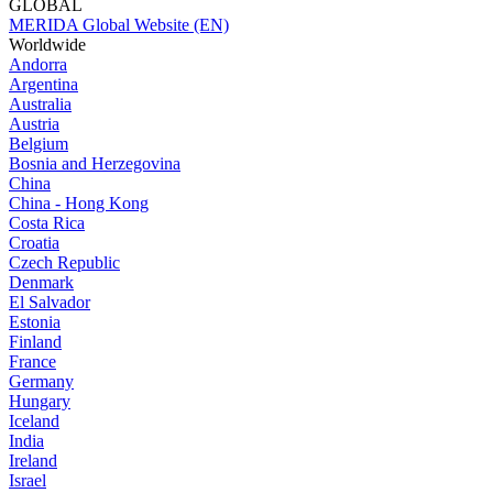
GLOBAL
MERIDA Global Website (EN)
Worldwide
Andorra
Argentina
Australia
Austria
Belgium
Bosnia and Herzegovina
China
China - Hong Kong
Costa Rica
Croatia
Czech Republic
Denmark
El Salvador
Estonia
Finland
France
Germany
Hungary
Iceland
India
Ireland
Israel