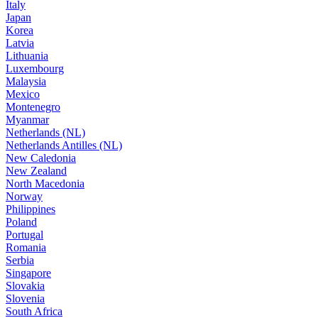
Italy
Japan
Korea
Latvia
Lithuania
Luxembourg
Malaysia
Mexico
Montenegro
Myanmar
Netherlands (NL)
Netherlands Antilles (NL)
New Caledonia
New Zealand
North Macedonia
Norway
Philippines
Poland
Portugal
Romania
Serbia
Singapore
Slovakia
Slovenia
South Africa