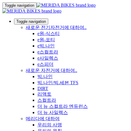
Toggle navigation
Toggle navigation
새로운 전기자전거에 대하여..
e원-식스티
e원-포티
e빅.나인
e스컬트라
e사일렉스
e스피더
새로운 자전거에 대하여..
빅.나인
빅.나인/빅.세븐 TFS
DIRT
리액토
스컬트라
더 뉴 스컬트라 엔듀런스
더 뉴 사일렉스
메리다에 대하여
우리의 사명
우리의 원칙