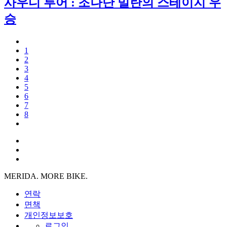
사우디 투어 : 조나단 밀란의 스테이지 우
승
1
2
3
4
5
6
7
8
MERIDA. MORE BIKE.
연락
면책
개인정보보호
로그인