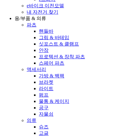
e바이크 이전모델
내 자전거 찾기
용/부품 & 의류
파츠
핸들바
그립 & 바테입
싯포스트 & 클램프
안장
프로텍션 & 장착 파츠
스페어 파츠
액세서리
가방 & 백팩
브라켓
라이트
펌프
물통 & 케이지
공구
자물쇠
의류
슈즈
고글