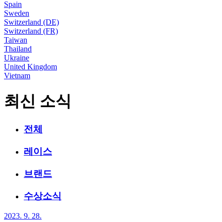
Spain
Sweden
Switzerland (DE)
Switzerland (FR)
Taiwan
Thailand
Ukraine
United Kingdom
Vietnam
최신 소식
전체
레이스
브랜드
수상소식
2023. 9. 28.