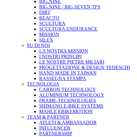
BIG.NINE
BIG.NINE / BIG.SEVEN TFS
DIRT
REACTO
SCULTURA
SCULTURA ENDURANCE
MISSION
SILEX
SU DI NOI
LA NOSTRA MISSION
I NOSTRI PRINCIPI
LE NOSTRE PIETRE MILIARI
PROGETTAZIONE & DESIGN TEDESCHI
HAND MADE IN TAIWAN
RASSEGNA STAMPA
TECNOLOGIA
CARBON TECHNOLOGY
ALUMINIUM TECHNOLOGY
FRAME-TECHNOLOGIES
SHIMANO E-BIKE SYSTEMS
MAHLE EBIKEMOTION
TEAM & PARTNER
ATLETI & AMBASSADOR
INFLUENCER
PARTNERSHIP