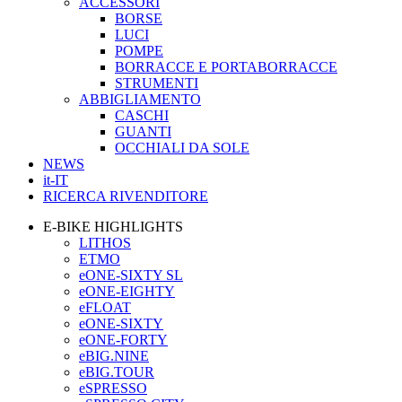
ACCESSORI
BORSE
LUCI
POMPE
BORRACCE E PORTABORRACCE
STRUMENTI
ABBIGLIAMENTO
CASCHI
GUANTI
OCCHIALI DA SOLE
NEWS
it-IT
RICERCA RIVENDITORE
E-BIKE HIGHLIGHTS
LITHOS
ETMO
eONE-SIXTY SL
eONE-EIGHTY
eFLOAT
eONE-SIXTY
eONE-FORTY
eBIG.NINE
eBIG.TOUR
eSPRESSO