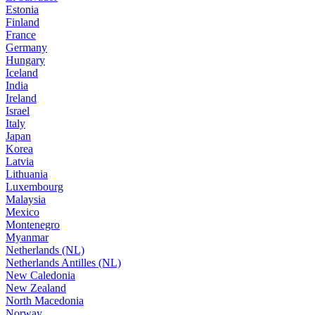
Estonia
Finland
France
Germany
Hungary
Iceland
India
Ireland
Israel
Italy
Japan
Korea
Latvia
Lithuania
Luxembourg
Malaysia
Mexico
Montenegro
Myanmar
Netherlands (NL)
Netherlands Antilles (NL)
New Caledonia
New Zealand
North Macedonia
Norway