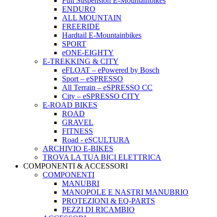
Full Suspension E-Mountainbikes
ENDURO
ALL MOUNTAIN
FREERIDE
Hardtail E-Mountainbikes
SPORT
eONE-EIGHTY
E-TREKKING & CITY
eFLOAT – ePowered by Bosch
Sport – eSPRESSO
All Terrain – eSPRESSO CC
City – eSPRESSO CITY
E-ROAD BIKES
ROAD
GRAVEL
FITNESS
Road - eSCULTURA
ARCHIVIO E-BIKES
TROVA LA TUA BICI ELETTRICA
COMPONENTI & ACCESSORI
COMPONENTI
MANUBRI
MANOPOLE E NASTRI MANUBRIO
PROTEZIONI & EQ-PARTS
PEZZI DI RICAMBIO