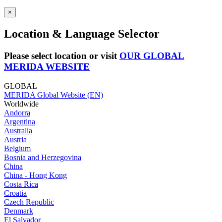
×
Location & Language Selector
Please select location or visit
OUR GLOBAL
MERIDA WEBSITE
GLOBAL
MERIDA Global Website (EN)
Worldwide
Andorra
Argentina
Australia
Austria
Belgium
Bosnia and Herzegovina
China
China - Hong Kong
Costa Rica
Croatia
Czech Republic
Denmark
El Salvador