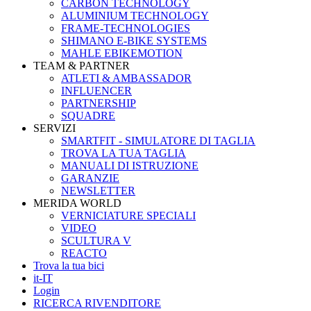
CARBON TECHNOLOGY
ALUMINIUM TECHNOLOGY
FRAME-TECHNOLOGIES
SHIMANO E-BIKE SYSTEMS
MAHLE EBIKEMOTION
TEAM & PARTNER
ATLETI & AMBASSADOR
INFLUENCER
PARTNERSHIP
SQUADRE
SERVIZI
SMARTFIT - SIMULATORE DI TAGLIA
TROVA LA TUA TAGLIA
MANUALI DI ISTRUZIONE
GARANZIE
NEWSLETTER
MERIDA WORLD
VERNICIATURE SPECIALI
VIDEO
SCULTURA V
REACTO
Trova la tua bici
it-IT
Login
RICERCA RIVENDITORE