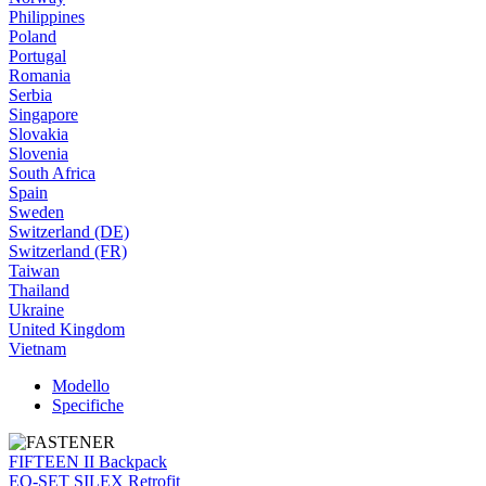
Philippines
Poland
Portugal
Romania
Serbia
Singapore
Slovakia
Slovenia
South Africa
Spain
Sweden
Switzerland (DE)
Switzerland (FR)
Taiwan
Thailand
Ukraine
United Kingdom
Vietnam
Modello
Specifiche
FIFTEEN II Backpack
EQ-SET SILEX Retrofit