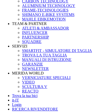
CARBON TECHNOLOGY
ALUMINIUM TECHNOLOGY
FRAME-TECHNOLOGIES
SHIMANO E-BIKE SYSTEMS
MAHLE EBIKEMOTION
TEAM & PARTNER
ATLETI & AMBASSADOR
INFLUENCER
PARTNERSHIP
SQUADRE
SERVIZI
SMARTFIT - SIMULATORE DI TAGLIA
TROVA LA TUA TAGLIA
MANUALI DI ISTRUZIONE
GARANZIE
NEWSLETTER
MERIDA WORLD
VERNICIATURE SPECIALI
VIDEO
SCULTURA V
REACTO
Trova la tua bici
it-IT
Login
RICERCA RIVENDITORE