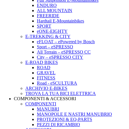
Full Suspension E-Mountainbikes
ENDURO
ALL MOUNTAIN
FREERIDE
Hardtail E-Mountainbikes
SPORT
eONE-EIGHTY
E-TREKKING & CITY
eFLOAT – ePowered by Bosch
Sport – eSPRESSO
All Terrain – eSPRESSO CC
City – eSPRESSO CITY
E-ROAD BIKES
ROAD
GRAVEL
FITNESS
Road - eSCULTURA
ARCHIVIO E-BIKES
TROVA LA TUA BICI ELETTRICA
COMPONENTI & ACCESSORI
COMPONENTI
MANUBRI
MANOPOLE E NASTRI MANUBRIO
PROTEZIONI & EQ-PARTS
PEZZI DI RICAMBIO