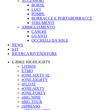
ACCESSORI
BORSE
LUCI
POMPE
BORRACCE E PORTABORRACCE
STRUMENTI
ABBIGLIAMENTO
CASCHI
GUANTI
OCCHIALI DA SOLE
NEWS
it-IT
RICERCA RIVENDITORE
E-BIKE HIGHLIGHTS
LITHOS
ETMO
eONE-SIXTY SL
eONE-EIGHTY
eFLOAT
eONE-SIXTY
eONE-FORTY
eBIG.NINE
eBIG.TOUR
eSPRESSO