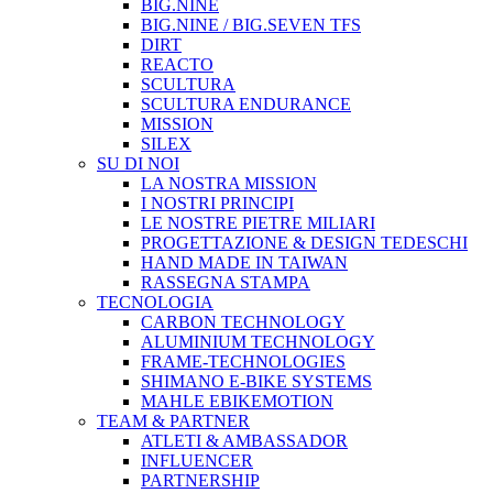
BIG.NINE
BIG.NINE / BIG.SEVEN TFS
DIRT
REACTO
SCULTURA
SCULTURA ENDURANCE
MISSION
SILEX
SU DI NOI
LA NOSTRA MISSION
I NOSTRI PRINCIPI
LE NOSTRE PIETRE MILIARI
PROGETTAZIONE & DESIGN TEDESCHI
HAND MADE IN TAIWAN
RASSEGNA STAMPA
TECNOLOGIA
CARBON TECHNOLOGY
ALUMINIUM TECHNOLOGY
FRAME-TECHNOLOGIES
SHIMANO E-BIKE SYSTEMS
MAHLE EBIKEMOTION
TEAM & PARTNER
ATLETI & AMBASSADOR
INFLUENCER
PARTNERSHIP