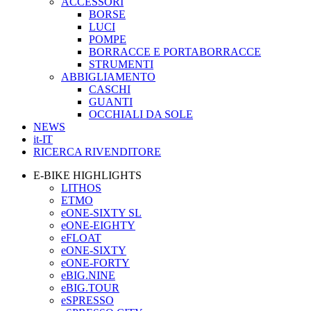
ACCESSORI
BORSE
LUCI
POMPE
BORRACCE E PORTABORRACCE
STRUMENTI
ABBIGLIAMENTO
CASCHI
GUANTI
OCCHIALI DA SOLE
NEWS
it-IT
RICERCA RIVENDITORE
E-BIKE HIGHLIGHTS
LITHOS
ETMO
eONE-SIXTY SL
eONE-EIGHTY
eFLOAT
eONE-SIXTY
eONE-FORTY
eBIG.NINE
eBIG.TOUR
eSPRESSO