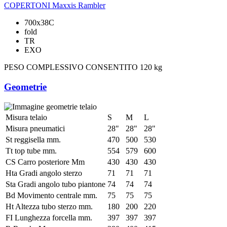
COPERTONI
Maxxis Rambler
700x38C
fold
TR
EXO
PESO COMPLESSIVO CONSENTITO
120 kg
Geometrie
Misura telaio
S
M
L
Misura pneumatici
28"
28"
28"
St reggisella mm.
470
500
530
Tt top tube mm.
554
579
600
CS Carro posteriore Mm
430
430
430
Hta Gradi angolo sterzo
71
71
71
Sta Gradi angolo tubo piantone
74
74
74
Bd Movimento centrale mm.
75
75
75
Ht Altezza tubo sterzo mm.
180
200
220
FI Lunghezza forcella mm.
397
397
397