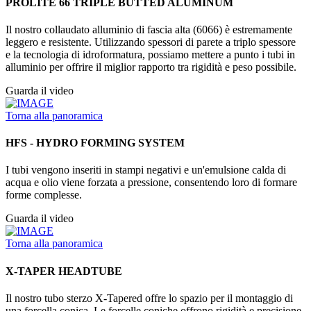
PROLITE 66 TRIPLE BUTTED ALUMINUM
Il nostro collaudato alluminio di fascia alta (6066) è estremamente
leggero e resistente. Utilizzando spessori di parete a triplo spessore
e la tecnologia di idroformatura, possiamo mettere a punto i tubi in
alluminio per offrire il miglior rapporto tra rigidità e peso possibile.
Guarda il video
Torna alla panoramica
HFS - HYDRO FORMING SYSTEM
I tubi vengono inseriti in stampi negativi e un'emulsione calda di
acqua e olio viene forzata a pressione, consentendo loro di formare
forme complesse.
Guarda il video
Torna alla panoramica
X-TAPER HEADTUBE
Il nostro tubo sterzo X-Tapered offre lo spazio per il montaggio di
una forcella conica. Le forcelle coniche offrono rigidità e precisione