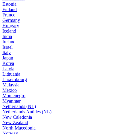
Estonia
Finland
France
Germany
Hungary
Iceland
India
Ireland
Israel
Italy
Japan
Korea
Latvia
Lithuania
Luxembourg
Malaysia
Mexico
Montenegro
Myanmar
Netherlands (NL)
Netherlands Antilles (NL)
New Caledonia
New Zealand
North Macedonia
Norway