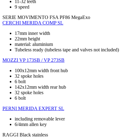
11-32 teeth
9 speed
SERIE MOVIMENTO
FSA PF86 MegaExo
CERCHI
MERIDA COMP SL
17mm inner width
22mm height
material: aluminium
Tubeless ready (tubeless tape and valves not included)
MOZZI
VP 173SB / VP 273SB
100x12mm width front hub
32 spoke holes
6 bolt
142x12mm width rear hub
32 spoke holes
6 bolt
PERNI
MERIDA EXPERT SL
including removable lever
6/4mm allen key
RAGGI
Black stainless