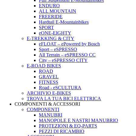
Full Suspension E-Mountainbikes
ENDURO
ALL MOUNTAIN
FREERIDE
Hardtail E-Mountainbikes
SPORT
eONE-EIGHTY
E-TREKKING & CITY
eFLOAT – ePowered by Bosch
Sport – eSPRESSO
All Terrain – eSPRESSO CC
City – eSPRESSO CITY
E-ROAD BIKES
ROAD
GRAVEL
FITNESS
Road - eSCULTURA
ARCHIVIO E-BIKES
TROVA LA TUA BICI ELETTRICA
COMPONENTI & ACCESSORI
COMPONENTI
MANUBRI
MANOPOLE E NASTRI MANUBRIO
PROTEZIONI & EQ-PARTS
PEZZI DI RICAMBIO