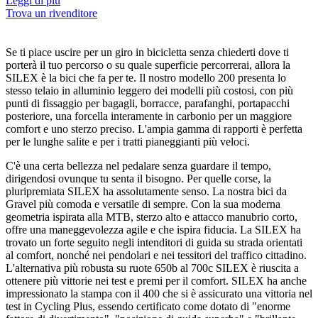
Leggi di più
Trova un rivenditore
Se ti piace uscire per un giro in bicicletta senza chiederti dove ti
porterà il tuo percorso o su quale superficie percorrerai, allora la
SILEX è la bici che fa per te. Il nostro modello 200 presenta lo
stesso telaio in alluminio leggero dei modelli più costosi, con più
punti di fissaggio per bagagli, borracce, parafanghi, portapacchi
posteriore, una forcella interamente in carbonio per un maggiore
comfort e uno sterzo preciso. L'ampia gamma di rapporti è perfetta
per le lunghe salite e per i tratti pianeggianti più veloci.
C'è una certa bellezza nel pedalare senza guardare il tempo,
dirigendosi ovunque tu senta il bisogno. Per quelle corse, la
pluripremiata SILEX ha assolutamente senso. La nostra bici da
Gravel più comoda e versatile di sempre. Con la sua moderna
geometria ispirata alla MTB, sterzo alto e attacco manubrio corto,
offre una maneggevolezza agile e che ispira fiducia. La SILEX ha
trovato un forte seguito negli intenditori di guida su strada orientati
al comfort, nonché nei pendolari e nei tessitori del traffico cittadino.
L'alternativa più robusta su ruote 650b al 700c SILEX è riuscita a
ottenere più vittorie nei test e premi per il comfort. SILEX ha anche
impressionato la stampa con il 400 che si è assicurato una vittoria nel
test in Cycling Plus, essendo certificato come dotato di "enorme