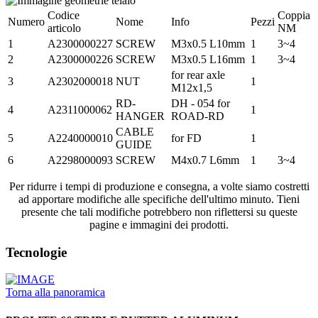
Codice
Coppia
Numero
Nome
Info
Pezzi
articolo
NM
1
A2300000227
SCREW
M3x0.5 L10mm
1
3~4
2
A2300000226
SCREW
M3x0.5 L16mm
1
3~4
for rear axle
3
A2302000018
NUT
1
M12x1,5
RD-
DH - 054 for
4
A2311000062
1
HANGER
ROAD-RD
CABLE
5
A2240000010
for FD
1
GUIDE
6
A2298000093
SCREW
M4x0.7 L6mm
1
3~4
Per ridurre i tempi di produzione e consegna, a volte siamo costretti
ad apportare modifiche alle specifiche dell'ultimo minuto. Tieni
presente che tali modifiche potrebbero non riflettersi su queste
pagine e immagini dei prodotti.
Tecnologie
Torna alla panoramica