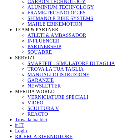
CARBON TECHNOLOGY
ALUMINIUM TECHNOLOGY
FRAME-TECHNOLOGIES
SHIMANO E-BIKE SYSTEMS
MAHLE EBIKEMOTION
TEAM & PARTNER
ATLETI & AMBASSADOR
INFLUENCER
PARTNERSHIP
SQUADRE
SERVIZI
SMARTFIT - SIMULATORE DI TAGLIA
TROVA LA TUA TAGLIA
MANUALI DI ISTRUZIONE
GARANZIE
NEWSLETTER
MERIDA WORLD
VERNICIATURE SPECIALI
VIDEO
SCULTURA V
REACTO
Trova la tua bici
it-IT
Login
RICERCA RIVENDITORE