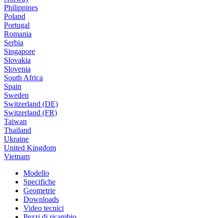
Philippines
Poland
Portugal
Romania
Serbia
Singapore
Slovakia
Slovenia
South Africa
Spain
Sweden
Switzerland (DE)
Switzerland (FR)
Taiwan
Thailand
Ukraine
United Kingdom
Vietnam
Modello
Specifiche
Geometrie
Downloads
Video tecnici
Pezzi di ricambio