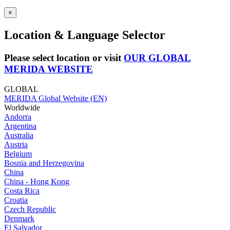
×
Location & Language Selector
Please select location or visit
OUR GLOBAL
MERIDA WEBSITE
GLOBAL
MERIDA Global Website (EN)
Worldwide
Andorra
Argentina
Australia
Austria
Belgium
Bosnia and Herzegovina
China
China - Hong Kong
Costa Rica
Croatia
Czech Republic
Denmark
El Salvador