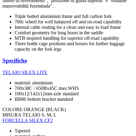
fattore di divertimento", "posizione di guida superba" e "brillante
manovrabilità fuoristrada".
Triple butted aluminium frame and full carbon fork
700c wheel for well balanced off and on-road capability
Internal cable routing for a clean and easy to load frame
Comfort geometry for long hours in the saddle
MTB inspired handling for superior off-road capability
Three bottle cage positions and bosses for further luggage
capacity on the fork legs
Specifiche
TELAIO
SILEX LITE
material: aluminium
700x38C / 650Bx45C max.WHS
100x12/142x12mm axle standard
BB86 bottom bracket standard
COLORE
ORANGE (BLACK)
MISURA TELAIO
S, M, L
FORCELLA
SILEX CF2
Tapered