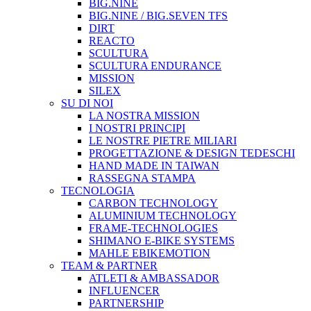
BIG.NINE
BIG.NINE / BIG.SEVEN TFS
DIRT
REACTO
SCULTURA
SCULTURA ENDURANCE
MISSION
SILEX
SU DI NOI
LA NOSTRA MISSION
I NOSTRI PRINCIPI
LE NOSTRE PIETRE MILIARI
PROGETTAZIONE & DESIGN TEDESCHI
HAND MADE IN TAIWAN
RASSEGNA STAMPA
TECNOLOGIA
CARBON TECHNOLOGY
ALUMINIUM TECHNOLOGY
FRAME-TECHNOLOGIES
SHIMANO E-BIKE SYSTEMS
MAHLE EBIKEMOTION
TEAM & PARTNER
ATLETI & AMBASSADOR
INFLUENCER
PARTNERSHIP