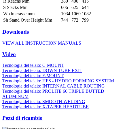
R Reachs Mm
380
400
415
S Stacks Mm
606
625
644
Wb interasse mm
1034
1060
1082
Sh Stand Over Height Mm
744
772
799
Downloads
VIEW ALL INSTRUCTION MANUALS
Video
Tecnologia del telaio: C-MOUNT
Tecnologia del telaio: DOWN TUBE EXIT
Tecnologia del telaio: F-MOUNT
Tecnologia del telaio: HFS - HYDRO FORMING SYSTEM
Tecnologia del telaio: INTERNAL CABLE ROUTING
Tecnologia del telaio: PROLITE 66 TRIPLE BUTTED
ALUMINUM
Tecnologia del telaio: SMOOTH WELDING
Tecnologia del telaio: X-TAPER HEADTUBE
Pezzi di ricambio