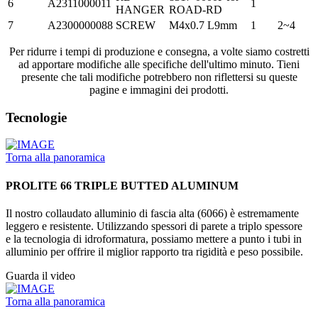
6
A2311000011
1
HANGER
ROAD-RD
7
A2300000088
SCREW
M4x0.7 L9mm
1
2~4
Per ridurre i tempi di produzione e consegna, a volte siamo costretti
ad apportare modifiche alle specifiche dell'ultimo minuto. Tieni
presente che tali modifiche potrebbero non riflettersi su queste
pagine e immagini dei prodotti.
Tecnologie
Torna alla panoramica
PROLITE 66 TRIPLE BUTTED ALUMINUM
Il nostro collaudato alluminio di fascia alta (6066) è estremamente
leggero e resistente. Utilizzando spessori di parete a triplo spessore
e la tecnologia di idroformatura, possiamo mettere a punto i tubi in
alluminio per offrire il miglior rapporto tra rigidità e peso possibile.
Guarda il video
Torna alla panoramica