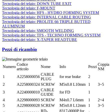
Tecnologia del telaio: DOWN TUBE EXIT
Tecnologia del telaio: F-MOUNT
Tecnologia del telaio: HFS - HYDRO FORMING SYSTEM
Tecnologia del telaio: INTERNAL CABLE ROUTING
Tecnologia del telaio: PROLITE 66 TRIPLE BUTTED
ALUMINUM
Tecnologia del telaio: SMOOTH WELDING
Tecnologia del telaio: TFS - TECHNO FORMING SYSTEM
Tecnologia del telaio: X-TAPER HEADTUBE
Pezzi di ricambio
Codice
Coppia
Numero
Nome
Info
Pezzi
articolo
NM
CABLE
1
A2258000056
for rear brake
2
PLUG
2
A2258000324
SCREW
M5x0.8 L10mm
1
3~5
CABLE
3
A2240000010
for FD
1
GUIDE
4
A2298000093
SCREW
M4x0.7 L6mm
1
2~4
5
A2298000028
SCREW
M5x0.8 L12mm
1
3~5
RD-
8317-0000P for