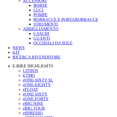
ACCESSORI
BORSE
LUCI
POMPE
BORRACCE E PORTABORRACCE
STRUMENTI
ABBIGLIAMENTO
CASCHI
GUANTI
OCCHIALI DA SOLE
NEWS
it-IT
RICERCA RIVENDITORE
E-BIKE HIGHLIGHTS
LITHOS
ETMO
eONE-SIXTY SL
eONE-EIGHTY
eFLOAT
eONE-SIXTY
eONE-FORTY
eBIG.NINE
eBIG.TOUR
eSPRESSO