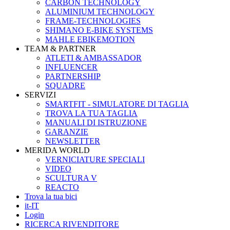
CARBON TECHNOLOGY
ALUMINIUM TECHNOLOGY
FRAME-TECHNOLOGIES
SHIMANO E-BIKE SYSTEMS
MAHLE EBIKEMOTION
TEAM & PARTNER
ATLETI & AMBASSADOR
INFLUENCER
PARTNERSHIP
SQUADRE
SERVIZI
SMARTFIT - SIMULATORE DI TAGLIA
TROVA LA TUA TAGLIA
MANUALI DI ISTRUZIONE
GARANZIE
NEWSLETTER
MERIDA WORLD
VERNICIATURE SPECIALI
VIDEO
SCULTURA V
REACTO
Trova la tua bici
it-IT
Login
RICERCA RIVENDITORE