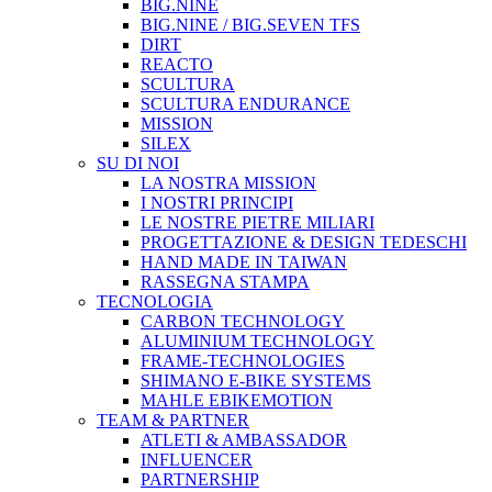
BIG.NINE
BIG.NINE / BIG.SEVEN TFS
DIRT
REACTO
SCULTURA
SCULTURA ENDURANCE
MISSION
SILEX
SU DI NOI
LA NOSTRA MISSION
I NOSTRI PRINCIPI
LE NOSTRE PIETRE MILIARI
PROGETTAZIONE & DESIGN TEDESCHI
HAND MADE IN TAIWAN
RASSEGNA STAMPA
TECNOLOGIA
CARBON TECHNOLOGY
ALUMINIUM TECHNOLOGY
FRAME-TECHNOLOGIES
SHIMANO E-BIKE SYSTEMS
MAHLE EBIKEMOTION
TEAM & PARTNER
ATLETI & AMBASSADOR
INFLUENCER
PARTNERSHIP