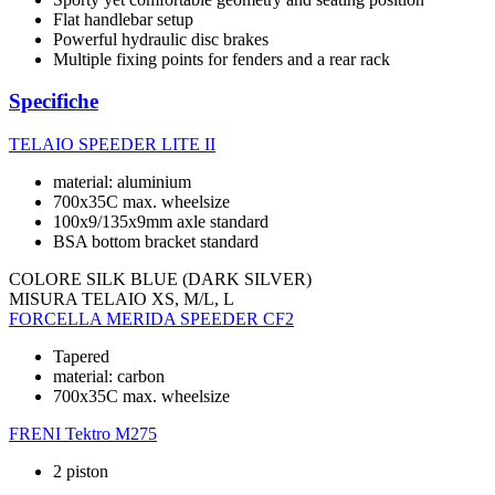
Flat handlebar setup
Powerful hydraulic disc brakes
Multiple fixing points for fenders and a rear rack
Specifiche
TELAIO
SPEEDER LITE II
material: aluminium
700x35C max. wheelsize
100x9/135x9mm axle standard
BSA bottom bracket standard
COLORE
SILK BLUE (DARK SILVER)
MISURA TELAIO
XS, M/L, L
FORCELLA
MERIDA SPEEDER CF2
Tapered
material: carbon
700x35C max. wheelsize
FRENI
Tektro M275
2 piston