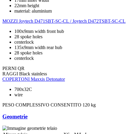
17mm inner width
22mm height
material: aluminium
MOZZI
Joytech D471SBT-SC-CL / Joytech D472TSBT-SC-CL
100x9mm width front hub
28 spoke holes
centerlock
135x9mm width rear hub
28 spoke holes
centerlock
PERNI
QR
RAGGI
Black stainless
COPERTONI
Maxxis Detonator
700x32C
wire
PESO COMPLESSIVO CONSENTITO
120 kg
Geometrie