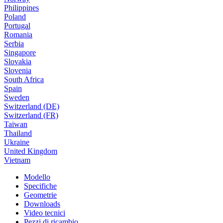
Philippines
Poland
Portugal
Romania
Serbia
Singapore
Slovakia
Slovenia
South Africa
Spain
Sweden
Switzerland (DE)
Switzerland (FR)
Taiwan
Thailand
Ukraine
United Kingdom
Vietnam
Modello
Specifiche
Geometrie
Downloads
Video tecnici
Pezzi di ricambio