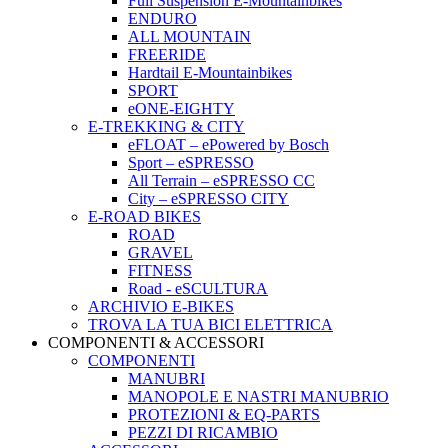
Full Suspension E-Mountainbikes
ENDURO
ALL MOUNTAIN
FREERIDE
Hardtail E-Mountainbikes
SPORT
eONE-EIGHTY
E-TREKKING & CITY
eFLOAT – ePowered by Bosch
Sport – eSPRESSO
All Terrain – eSPRESSO CC
City – eSPRESSO CITY
E-ROAD BIKES
ROAD
GRAVEL
FITNESS
Road - eSCULTURA
ARCHIVIO E-BIKES
TROVA LA TUA BICI ELETTRICA
COMPONENTI & ACCESSORI
COMPONENTI
MANUBRI
MANOPOLE E NASTRI MANUBRIO
PROTEZIONI & EQ-PARTS
PEZZI DI RICAMBIO