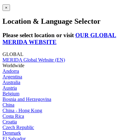
×
Location & Language Selector
Please select location or visit
OUR GLOBAL
MERIDA WEBSITE
GLOBAL
MERIDA Global Website (EN)
Worldwide
Andorra
Argentina
Australia
Austria
Belgium
Bosnia and Herzegovina
China
China - Hong Kong
Costa Rica
Croatia
Czech Republic
Denmark
El Salvador