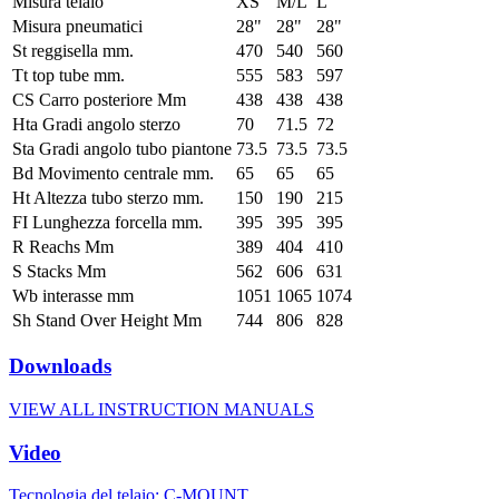
Misura telaio
XS
M/L
L
Misura pneumatici
28"
28"
28"
St reggisella mm.
470
540
560
Tt top tube mm.
555
583
597
CS Carro posteriore Mm
438
438
438
Hta Gradi angolo sterzo
70
71.5
72
Sta Gradi angolo tubo piantone
73.5
73.5
73.5
Bd Movimento centrale mm.
65
65
65
Ht Altezza tubo sterzo mm.
150
190
215
FI Lunghezza forcella mm.
395
395
395
R Reachs Mm
389
404
410
S Stacks Mm
562
606
631
Wb interasse mm
1051
1065
1074
Sh Stand Over Height Mm
744
806
828
Downloads
VIEW ALL INSTRUCTION MANUALS
Video
Tecnologia del telaio: C-MOUNT