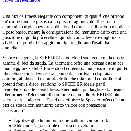
Trova un rivenditore
Una bici da fitness elegante con componenti di qualità che offrono
un'azione fluida e precisa a un prezzo ragionevole. Il telaio in
alluminio a triplo spessore abbinato alla forcella full carbon mantiene
il peso basso, mentre la configurazione del manubrio dritto crea una
posizione di guida più eretta e, quindi, confortevole e migliora la
visibilità. I punti di fissaggio multipli migliorano l'usabilità
quotidiana.
Veloce e leggera, la SPEEDER condivide i suoi geni con la nostra
gamma di bici da strada. La geometria offre una portata estesa per
una maggiore stabilità fornendo al contempo una posizione di guida
più eretta e confortevole. La geometria sportiva ma ispirata al
comfort, abbinata al manubrio dritto che migliora il controllo e ai
potenti freni a disco, rendono lo SPEEDER ideale per il
pendolarismo o le corse fitness. Pneumatici più larghi sottolineano
ulteriormente l'elemento di comfort e danno allo SPEEDER più
aderenza quando conta. Road.cc definisce la Speeder un'eccellente
bici da strada con manubrio dritto veloce con prestazioni
eccezionali"
Lightweight aluminium frame with full carbon fork
Shimano Tiagra double chain set drivetrain
Sporty yet comfortable geometry and seating position