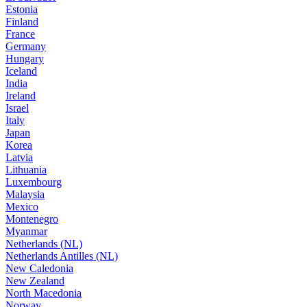
Estonia
Finland
France
Germany
Hungary
Iceland
India
Ireland
Israel
Italy
Japan
Korea
Latvia
Lithuania
Luxembourg
Malaysia
Mexico
Montenegro
Myanmar
Netherlands (NL)
Netherlands Antilles (NL)
New Caledonia
New Zealand
North Macedonia
Norway