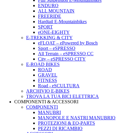
Full Suspension E-Mountainbikes
ENDURO
ALL MOUNTAIN
FREERIDE
Hardtail E-Mountainbikes
SPORT
eONE-EIGHTY
E-TREKKING & CITY
eFLOAT – ePowered by Bosch
Sport – eSPRESSO
All Terrain – eSPRESSO CC
City – eSPRESSO CITY
E-ROAD BIKES
ROAD
GRAVEL
FITNESS
Road - eSCULTURA
ARCHIVIO E-BIKES
TROVA LA TUA BICI ELETTRICA
COMPONENTI & ACCESSORI
COMPONENTI
MANUBRI
MANOPOLE E NASTRI MANUBRIO
PROTEZIONI & EQ-PARTS
PEZZI DI RICAMBIO