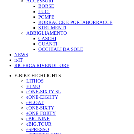
ACCESSORI
BORSE
LUCI
POMPE
BORRACCE E PORTABORRACCE
STRUMENTI
ABBIGLIAMENTO
CASCHI
GUANTI
OCCHIALI DA SOLE
NEWS
it-IT
RICERCA RIVENDITORE
E-BIKE HIGHLIGHTS
LITHOS
ETMO
eONE-SIXTY SL
eONE-EIGHTY
eFLOAT
eONE-SIXTY
eONE-FORTY
eBIG.NINE
eBIG.TOUR
eSPRESSO