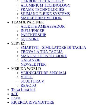
CARBON TECHNOLOGY
ALUMINIUM TECHNOLOGY
FRAME-TECHNOLOGIES
SHIMANO E-BIKE SYSTEMS
MAHLE EBIKEMOTION
TEAM & PARTNER
ATLETI & AMBASSADOR
INFLUENCER
PARTNERSHIP
SQUADRE
SERVIZI
SMARTFIT - SIMULATORE DI TAGLIA
TROVA LA TUA TAGLIA
MANUALI DI ISTRUZIONE
GARANZIE
NEWSLETTER
MERIDA WORLD
VERNICIATURE SPECIALI
VIDEO
SCULTURA V
REACTO
Trova la tua bici
it-IT
Login
RICERCA RIVENDITORE