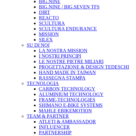
BIG.NINE
BIG.NINE / BIG.SEVEN TFS
DIRT
REACTO
SCULTURA
SCULTURA ENDURANCE
MISSION
SILEX
SU DI NOI
LA NOSTRA MISSION
I NOSTRI PRINCIPI
LE NOSTRE PIETRE MILIARI
PROGETTAZIONE & DESIGN TEDESCHI
HAND MADE IN TAIWAN
RASSEGNA STAMPA
TECNOLOGIA
CARBON TECHNOLOGY
ALUMINIUM TECHNOLOGY
FRAME-TECHNOLOGIES
SHIMANO E-BIKE SYSTEMS
MAHLE EBIKEMOTION
TEAM & PARTNER
ATLETI & AMBASSADOR
INFLUENCER
PARTNERSHIP