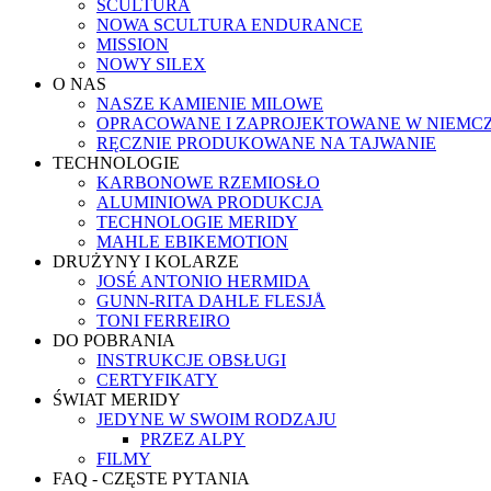
SCULTURA
NOWA SCULTURA ENDURANCE
MISSION
NOWY SILEX
O NAS
NASZE KAMIENIE MILOWE
OPRACOWANE I ZAPROJEKTOWANE W NIEMC
RĘCZNIE PRODUKOWANE NA TAJWANIE
TECHNOLOGIE
KARBONOWE RZEMIOSŁO
ALUMINIOWA PRODUKCJA
TECHNOLOGIE MERIDY
MAHLE EBIKEMOTION
DRUŻYNY I KOLARZE
JOSÉ ANTONIO HERMIDA
GUNN-RITA DAHLE FLESJÅ
TONI FERREIRO
DO POBRANIA
INSTRUKCJE OBSŁUGI
CERTYFIKATY
ŚWIAT MERIDY
JEDYNE W SWOIM RODZAJU
PRZEZ ALPY
FILMY
FAQ - CZĘSTE PYTANIA