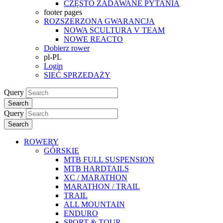
CZĘSTO ZADAWANE PYTANIA
footer pages
ROZSZERZONA GWARANCJA
NOWA SCULTURA V TEAM
NOWE REACTO
Dobierz rower
pl-PL
Login
SIEĆ SPRZEDAŻY
Query
Search
Query
Search
ROWERY
GÓRSKIE
MTB FULL SUSPENSION
MTB HARDTAILS
XC / MARATHON
MARATHON / TRAIL
TRAIL
ALL MOUNTAIN
ENDURO
SPORT & TOUR