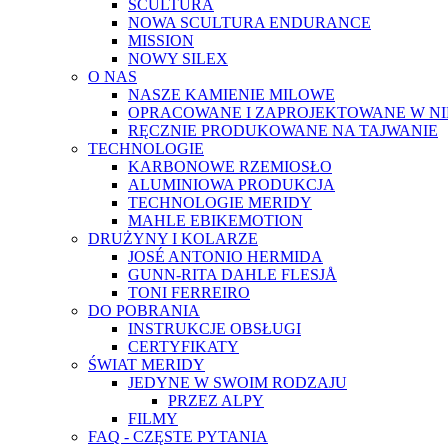
SCULTURA
NOWA SCULTURA ENDURANCE
MISSION
NOWY SILEX
O NAS
NASZE KAMIENIE MILOWE
OPRACOWANE I ZAPROJEKTOWANE W N
RĘCZNIE PRODUKOWANE NA TAJWANIE
TECHNOLOGIE
KARBONOWE RZEMIOSŁO
ALUMINIOWA PRODUKCJA
TECHNOLOGIE MERIDY
MAHLE EBIKEMOTION
DRUŻYNY I KOLARZE
JOSÉ ANTONIO HERMIDA
GUNN-RITA DAHLE FLESJÅ
TONI FERREIRO
DO POBRANIA
INSTRUKCJE OBSŁUGI
CERTYFIKATY
ŚWIAT MERIDY
JEDYNE W SWOIM RODZAJU
PRZEZ ALPY
FILMY
FAQ - CZĘSTE PYTANIA