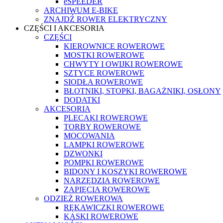
eSPEEDER
ARCHIWUM E-BIKE
ZNAJDŹ ROWER ELEKTRYCZNY
CZĘŚCI I AKCESORIA
CZĘŚCI
KIEROWNICE ROWEROWE
MOSTKI ROWEROWE
CHWYTY I OWIJKI ROWEROWE
SZTYCE ROWEROWE
SIODŁA ROWEROWE
BŁOTNIKI, STOPKI, BAGAŻNIKI, OSŁONY
DODATKI
AKCESORIA
PLECAKI ROWEROWE
TORBY ROWEROWE
MOCOWANIA
LAMPKI ROWEROWE
DZWONKI
POMPKI ROWEROWE
BIDONY I KOSZYKI ROWEROWE
NARZĘDZIA ROWEROWE
ZAPIĘCIA ROWEROWE
ODZIEŻ ROWEROWA
RĘKAWICZKI ROWEROWE
KASKI ROWEROWE