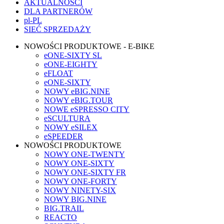
AKTUALNOŚCI
DLA PARTNERÓW
pl-PL
SIEĆ SPRZEDAŻY
NOWOŚCI PRODUKTOWE - E-BIKE
eONE-SIXTY SL
eONE-EIGHTY
eFLOAT
eONE-SIXTY
NOWY eBIG.NINE
NOWY eBIG.TOUR
NOWE eSPRESSO CITY
eSCULTURA
NOWY eSILEX
eSPEEDER
NOWOŚCI PRODUKTOWE
NOWY ONE-TWENTY
NOWY ONE-SIXTY
NOWY ONE-SIXTY FR
NOWY ONE-FORTY
NOWY NINETY-SIX
NOWY BIG.NINE
BIG.TRAIL
REACTO