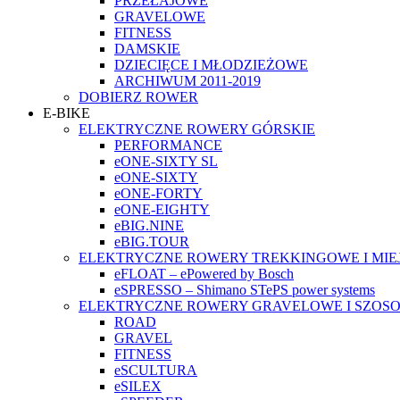
PRZEŁAJOWE
GRAVELOWE
FITNESS
DAMSKIE
DZIECIĘCE I MŁODZIEŻOWE
ARCHIWUM 2011-2019
DOBIERZ ROWER
E-BIKE
ELEKTRYCZNE ROWERY GÓRSKIE
PERFORMANCE
eONE-SIXTY SL
eONE-SIXTY
eONE-FORTY
eONE-EIGHTY
eBIG.NINE
eBIG.TOUR
ELEKTRYCZNE ROWERY TREKKINGOWE I MIE
eFLOAT – ePowered by Bosch
eSPRESSO – Shimano STePS power systems
ELEKTRYCZNE ROWERY GRAVELOWE I SZOS
ROAD
GRAVEL
FITNESS
eSCULTURA
eSILEX