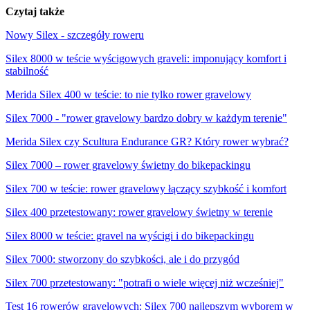
Czytaj także
Nowy Silex - szczegóły roweru
Silex 8000 w teście wyścigowych graveli: imponujący komfort i
stabilność
Merida Silex 400 w teście: to nie tylko rower gravelowy
Silex 7000 - "rower gravelowy bardzo dobry w każdym terenie"
Merida Silex czy Scultura Endurance GR? Który rower wybrać?
Silex 7000 – rower gravelowy świetny do bikepackingu
Silex 700 w teście: rower gravelowy łączący szybkość i komfort
Silex 400 przetestowany: rower gravelowy świetny w terenie
Silex 8000 w teście: gravel na wyścigi i do bikepackingu
Silex 7000: stworzony do szybkości, ale i do przygód
Silex 700 przetestowany: "potrafi o wiele więcej niż wcześniej"
Test 16 rowerów gravelowych: Silex 700 najlepszym wyborem w