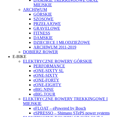
DAMSKIE TREKKINGOWE ORAZ
MIEJSKIE
ARCHIWUM
GÓRSKIE
SZOSOWE
PRZEŁAJOWE
GRAVELOWE
FITNESS
DAMSKIE
DZIECIĘCE I MŁODZIEŻOWE
ARCHIWUM 2011-2019
DOBIERZ ROWER
E-BIKE
ELEKTRYCZNE ROWERY GÓRSKIE
PERFORMANCE
eONE-SIXTY SL
eONE-SIXTY
eONE-FORTY
eONE-EIGHTY
eBIG.NINE
eBIG.TOUR
ELEKTRYCZNE ROWERY TREKKINGOWE I
MIEJSKIE
eFLOAT – ePowered by Bosch
eSPRESSO – Shimano STePS power systems