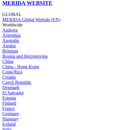
MERIDA WEBSITE
GLOBAL
MERIDA Global Website (EN)
Worldwide
Andorra
Argentina
Australia
Austria
Belgium
Bosnia and Herzegovina
China
China - Hong Kong
Costa Rica
Croatia
Czech Republic
Denmark
El Salvador
Estonia
Finland
France
Germany
Hungary
Iceland
India