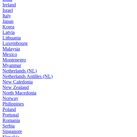
Ireland
Israel
Italy
Japan
Korea
Latvia
Lithuania
Luxembourg
Malaysia
Mexico
Montenegro
Myanmar
Netherlands (NL)
Netherlands Antilles (NL)
New Caledonia
New Zealand
North Macedonia
Norway
Philippines
Poland
Portugal
Romania
Serbia
Singapore
Slovakia