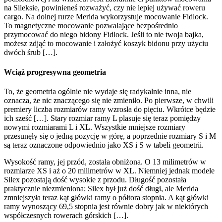
na Sileksie, powinieneś rozważyć, czy nie lepiej używać roweru
cargo. Na dolnej rurze Merida wykorzystuje mocowanie Fidlock.
To magnetyczne mocowanie pozwalające bezpośrednio
przymocować do niego bidony Fidlock. Jeśli to nie twoja bajka,
możesz zdjąć to mocowanie i założyć koszyk bidonu przy użyciu
dwóch śrub […].
Wciąż progresywna geometria
To, że geometria ogólnie nie wydaje się radykalnie inna, nie
oznacza, że ​​nic znaczącego się nie zmieniło. Po pierwsze, w chwili
premiery liczba rozmiarów ramy wzrosła do pięciu. Wkrótce będzie
ich sześć […]. Stary rozmiar ramy L plasuje się teraz pomiędzy
nowymi rozmiarami L i XL. Wszystkie mniejsze rozmiary
przesunęły się o jedną pozycję w górę, a poprzednie rozmiary S i M
są teraz oznaczone odpowiednio jako XS i S w tabeli geometrii.
Wysokość ramy, jej przód, została obniżona. O 13 milimetrów w
rozmiarze XS i aż o 20 milimetrów w XL. Niemniej jednak modele
Silex pozostają dość wysokie z przodu. Długość pozostała
praktycznie niezmieniona; Silex był już dość długi, ale Merida
zmniejszyła teraz kąt główki ramy o półtora stopnia. A kąt główki
ramy wynoszący 69,5 stopnia jest równie dobry jak w niektórych
współczesnych rowerach górskich […].