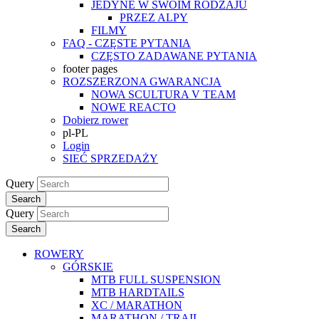
JEDYNE W SWOIM RODZAJU
PRZEZ ALPY
FILMY
FAQ - CZĘSTE PYTANIA
CZĘSTO ZADAWANE PYTANIA
footer pages
ROZSZERZONA GWARANCJA
NOWA SCULTURA V TEAM
NOWE REACTO
Dobierz rower
pl-PL
Login
SIEĆ SPRZEDAŻY
Query
Search
Query
Search
ROWERY
GÓRSKIE
MTB FULL SUSPENSION
MTB HARDTAILS
XC / MARATHON
MARATHON / TRAIL