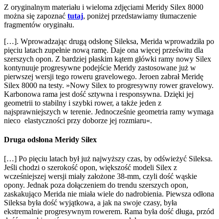
Z oryginalnym materiału i wieloma zdjęciami Meridy Silex 8000
można się zapoznać
tutaj
, poniżej przedstawiamy tłumaczenie
fragmentów oryginału.
[…]. Wprowadzając drugą odsłonę Sileksa, Merida wprowadziła po
pięciu latach zupełnie nową ramę. Daje ona więcej prześwitu dla
szerszych opon. Z bardziej płaskim kątem główki ramy nowy Silex
kontynuuje progresywne podejście Meridy zastosowane już w
pierwszej wersji tego roweru gravelowego. Jeroen zabrał Meridę
Silex 8000 na testy. »Nowy Silex to progresywny rower gravelowy.
Karbonowa rama jest dość sztywna i responsywna. Dzięki jej
geometrii to stabilny i szybki rower, a także jeden z
najsprawniejszych w terenie. Jednocześnie geometria ramy wymaga
nieco elastyczności przy doborze jej rozmiaru«.
Druga odsłona Meridy Silex
[…] Po pięciu latach był już najwyższy czas, by odświeżyć Sileksa.
Jeśli chodzi o szerokość opon, większość modeli Silex z
wcześniejszej wersji miały założone 38-mm, czyli dość wąskie
opony. Jednak poza dołączeniem do trendu szerszych opon,
zaskakująco Merida nie miała wiele do nadrobienia. Piewsza odłona
Sileksa była dość wyjątkowa, a jak na swoje czasy, była
ekstremalnie progresywnym rowerem. Rama była dość długa, przód