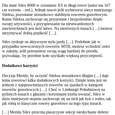
Dla mnie Silex 8000 w rozmiarze XS to długi rower [autor ma 167
cm wzrostu – red.]. Jednak nawet jeśli wybierzesz nieco mniejszego
Sileksa, pozostanie stosunkowo stabilnym rowerem gravelowym.
Rama Sileksa zachowuje się przyjemnie i bezpośrednio dzięki
swojej sztywności, a przyspieszanie na nieutwardzonych
nawierzchniach jest dość łatwe. Na nierównych trasach […] możesz
utrzymywać dobrą prędkość […].
Silex zyskuje na aktywnym stylu jazdy […]. Podobnie jak w
przypadku nowoczesnych rowerów MTB, możesz wchodzić ostro
w zakręty, jeśli przesuniesz swoją wagę bardziej do przodu,
pozwalając, by przednie koło uzyskało większą przyczepność.
Dodatkowe korzyści
Decyzja Meridy, by uczynić Sileksa stosunkowo długim […] daje
temu rowerowi kilka dodatkowych korzyści. Dzięki temu jest on
jednym z najsprawniejszych rowerów na zjazdach w kategorii
rowerów gravelowych […]. Choć w Limburgii Południowej na
pylistych trasach z głazami i korzeniami trzeba uważać, Silex w
dużo mniejszym stopniu zachowuje się na nich jak byk z rodeo, tak
jak robią to klasyczne rowery gravelowe na tego typu trasach.
[…] Merida Silex przecina piaszczyste sekcje niesłychanie dobrze