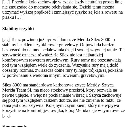
[…]. Przednie koło zachowuje w czasie jazdy neutralną prostą linię,
nie zmuszając do mocnego odchylania się. Dzięki temu można
utrzymać wyższą prędkość i zmniejszyć ryzyko zejścia z roweru na
piasku […].
Stabilny i szybki
[…] Teraz powinno już być wiadomo, że Merida Silex 8000 to
stabilny i całkiem szybki rower gravelowy. Odpowiada bardzo
bezpośrednio na moc pedałowania dzięki swojej sztywnej ramie. Ta
sztywność oznacza również, że Silex nie jest najbardziej
komfortowym rowerem gravelowym. Rury ramy nie pozostawiają
pod tym względem wiele do życzenia. Wszystkie rury mają dość
obszerny rozmiar, zwłaszcza dolne rury tylnego trójkąta są pokaźne
w porównaniu z wieloma innymi rowerami gravelowymi.
Silex 8000 ma standardowo karbonową sztycę Meridy. Sztyca
Merida Team SL ma nieco stożkowy przekrój, który pozwala na
pewne ugięcie, a więc na pochłanianie wibracji. Sztyca zachowuje
się pod tym względem całkiem dobrze, ale nie zmienia to faktu, że
rama jest dość sztywna. Kolejnym czynnikiem, który nie wpływa
korzystnie na komfort, jest owijka, którą Merida daje w tym rowerze
[…].
Komponenty