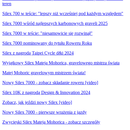
teren
Silex 700 w teście: "lepszy niż wcześniej pod każdym względem"
Silex 7000 wśród najlepszych karbonowych graveli 2025
Silex 7000 w teście: "niesamowicie się rozwinął"
Silex 7000 nominowany do tytułu Roweru Roku
Silex z nagrodą Taipei Cycle d&i 2024
Wyjątkowy Silex Mateja Mohorica, gravelowego mistrza świata
Matej Mohoric gravelowym mistrzem świata!
Nowy Silex 7000 - zobacz składanie roweru [video]
Silex 10K z nagrodą Design & Innovation 2024
Zobacz, jak jeździ nowy Silex [video]
Nowy Silex 7000 - pierwsze wrażenia z jazdy
Zwycięski Silex Mateja Mohorica - zobacz szczegóły