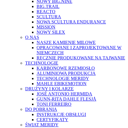
NOWY BIG.NINE
BIG.TRAIL
REACTO
SCULTURA
NOWA SCULTURA ENDURANCE
MISSION
NOWY SILEX
O NAS
NASZE KAMIENIE MILOWE
OPRACOWANE I ZAPROJEKTOWANE W
NIEMCZECH
RĘCZNIE PRODUKOWANE NA TAJWANIE
TECHNOLOGIE
KARBONOWE RZEMIOSŁO
ALUMINIOWA PRODUKCJA
TECHNOLOGIE MERIDY
MAHLE EBIKEMOTION
DRUŻYNY I KOLARZE
JOSÉ ANTONIO HERMIDA
GUNN-RITA DAHLE FLESJÅ
TONI FERREIRO
DO POBRANIA
INSTRUKCJE OBSŁUGI
CERTYFIKATY
ŚWIAT MERIDY