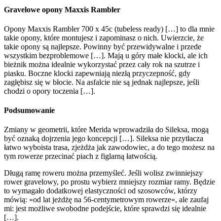
Gravelowe opony Maxxis Rambler
Opony Maxxis Rambler 700 x 45c (tubeless ready) […] to dla mnie
takie opony, które montujesz i zapominasz o nich. Uwierzcie, że
takie opony są najlepsze. Powinny być przewidywalne i przede
wszystkim bezproblemowe […]. Mają u góry małe klocki, ale ich
bieżnik można idealnie wykorzystać przez cały rok na szutrze i
piasku. Boczne klocki zapewniają niezłą przyczepność, gdy
zagłębisz się w błocie. Na asfalcie nie są jednak najlepsze, jeśli
chodzi o opory toczenia […].
Podsumowanie
Zmiany w geometrii, które Merida wprowadziła do Sileksa, mogą
być oznaką dojrzenia jego koncepcji […]. Sileksa nie przytłacza
łatwo wyboista trasa, zjeżdża jak zawodowiec, a do tego możesz na
tym rowerze przecinać piach z figlarną łatwością.
Długą ramę roweru można przemyśleć. Jeśli wolisz zwinniejszy
rower gravelowy, po prostu wybierz mniejszy rozmiar ramy. Będzie
to wymagało dodatkowej elastyczności od szosowców, którzy
mówią: »od lat jeżdżę na 56-centymetrowym rowerze«, ale zaufaj
mi: jest możliwe swobodne podejście, które sprawdzi się idealnie
[…].