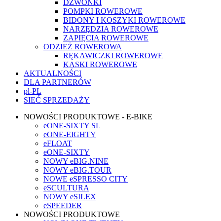
DZWONKI
POMPKI ROWEROWE
BIDONY I KOSZYKI ROWEROWE
NARZĘDZIA ROWEROWE
ZAPIĘCIA ROWEROWE
ODZIEŻ ROWEROWA
RĘKAWICZKI ROWEROWE
KASKI ROWEROWE
AKTUALNOŚCI
DLA PARTNERÓW
pl-PL
SIEĆ SPRZEDAŻY
NOWOŚCI PRODUKTOWE - E-BIKE
eONE-SIXTY SL
eONE-EIGHTY
eFLOAT
eONE-SIXTY
NOWY eBIG.NINE
NOWY eBIG.TOUR
NOWE eSPRESSO CITY
eSCULTURA
NOWY eSILEX
eSPEEDER
NOWOŚCI PRODUKTOWE