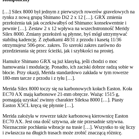
[…] Silex 8000 był jednym z pierwszych rowerów gravelowych na
rynku z nową grupą Shimano Di2 2 x 12 […]. GRX zmienia
przełożenia tak jak oczekiwałbyś od Shimano: konsekwentnie i
pewnie […]. Zestaw 2 x 12 wpływa na wszechstronność Meridy
Silex 8000. Zmiany przełożeń są płynne, byś mógł utrzymywać
stabilną kadencję. Z zębatkami 48/31 z przodu i kasetą 11/36
otrzymujesz 506-proc. zakres. To szeroki zakres zarówno do
przedzierania się przez ścieżki, jak i szybkości na prostej.
Hamulce Shimano GRX są już klasyką, jeśli chodzi o moc
hamowania i modulację. Ponadto, ich zaciski dobrze radzą sobie w
błocie. Przy okazji, Merida standardowo zakłada w tym rowerze
180-mm tarcze z przodu i z tyłu […].
Merida Silex 8000 toczy się na karbonowych kołach Easton. Koła
EC70 AX mają karbonowe 21-mm obręcze. Ważąc 1515 g,
pomagają uzyskać zwinny charakter Sileksa 8000 […]. Piasty
Easton X5CL kręcą się płynnie […].
Merida założyła w rowerze także karbonową kierownicę Easton
EC70 AX. Jest ona dość sztywna, ale nie przesadnie sztywna.
Nieznacznie pochłania wibracje na trasie […]. Wszystko to się liczy
i zwłaszcza na długich trasach może zrobić znaczącą różnicę.