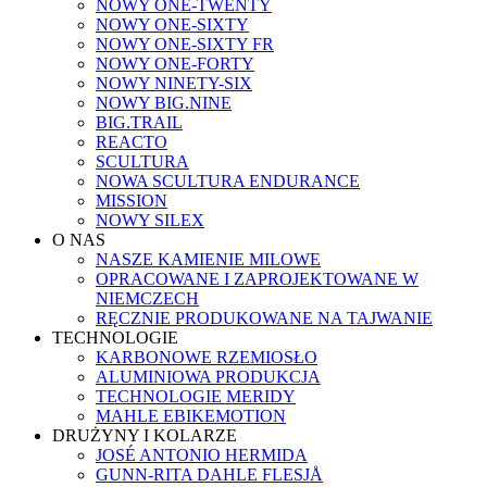
NOWY ONE-TWENTY
NOWY ONE-SIXTY
NOWY ONE-SIXTY FR
NOWY ONE-FORTY
NOWY NINETY-SIX
NOWY BIG.NINE
BIG.TRAIL
REACTO
SCULTURA
NOWA SCULTURA ENDURANCE
MISSION
NOWY SILEX
O NAS
NASZE KAMIENIE MILOWE
OPRACOWANE I ZAPROJEKTOWANE W
NIEMCZECH
RĘCZNIE PRODUKOWANE NA TAJWANIE
TECHNOLOGIE
KARBONOWE RZEMIOSŁO
ALUMINIOWA PRODUKCJA
TECHNOLOGIE MERIDY
MAHLE EBIKEMOTION
DRUŻYNY I KOLARZE
JOSÉ ANTONIO HERMIDA
GUNN-RITA DAHLE FLESJÅ