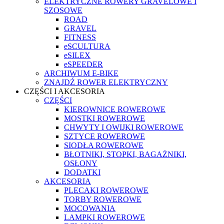
ELEKTRYCZNE ROWERY GRAVELOWE I
SZOSOWE
ROAD
GRAVEL
FITNESS
eSCULTURA
eSILEX
eSPEEDER
ARCHIWUM E-BIKE
ZNAJDŹ ROWER ELEKTRYCZNY
CZĘŚCI I AKCESORIA
CZĘŚCI
KIEROWNICE ROWEROWE
MOSTKI ROWEROWE
CHWYTY I OWIJKI ROWEROWE
SZTYCE ROWEROWE
SIODŁA ROWEROWE
BŁOTNIKI, STOPKI, BAGAŻNIKI,
OSŁONY
DODATKI
AKCESORIA
PLECAKI ROWEROWE
TORBY ROWEROWE
MOCOWANIA
LAMPKI ROWEROWE