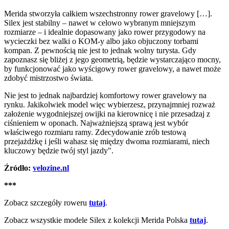
Merida stworzyła całkiem wszechstronny rower gravelowy […].
Silex jest stabilny – nawet w celowo wybranym mniejszym
rozmiarze – i idealnie dopasowany jako rower przygodowy na
wycieczki bez walki o KOM-y albo jako objuczony torbami
kompan. Z pewnością nie jest to jednak wolny turysta. Gdy
zapoznasz się bliżej z jego geometrią, będzie wystarczająco mocny,
by funkcjonować jako wyścigowy rower gravelowy, a nawet może
zdobyć mistrzostwo świata.
Nie jest to jednak najbardziej komfortowy rower gravelowy na
rynku. Jakikolwiek model więc wybierzesz, przynajmniej rozważ
założenie wygodniejszej owijki na kierownicę i nie przesadzaj z
ciśnieniem w oponach. Najważniejszą sprawą jest wybór
właściwego rozmiaru ramy. Zdecydowanie zrób testową
przejażdżkę i jeśli wahasz się między dwoma rozmiarami, niech
kluczowy będzie twój styl jazdy".
Źródło:
velozine.nl
***
Zobacz szczegóły roweru
tutaj
.
Zobacz wszystkie modele Silex z kolekcji Merida Polska
tutaj
.