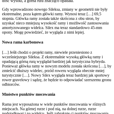
dość wysoki, a górna rura znacząco opadała.
Gdy wprowadzono nowego Sileksa, zmiany w geometrii nie były
ekstremalne, poza kątem główki ramy. Wynosi teraz […] 69,5
stopnia. Główka ramy została także skrócona z obu stron, by
uzyskać nieco mniejszą wysokość ramy i możliwość zastosowania
amortyzowanego widelca. Silex ma teraz standardowo 45-mm
opony. Mogę powiedzieć, że wygląda z nimi lepiej.
Nowa rama karbonowa
[…] Jeśłi chodzi o projekt ramy, niewiele przeniesiono z
wcześniejszego Sileksa. Z ekstremalnie wysoką główką ramy i
opadającą górną rurą wyglądał bardziej jak turystyczna hybryda.
Ponieważ główka ramy w nowym modelu została skrócona […], by
zmieścić dłuższy widelec, przód roweru wygląda obecnie mniej
turystycznie […]. Nowy Silex wygląda teraz bardziej jak sportowy
rower gravelowy i sądzę, że będzie to odpowiadać szerszemu gronu
odbiorców.
Mnóstwo punktów mocowania
Rama jest wyposażona w wiele punktów mocowania w różnych
miejscach. Na górnej rurze i pod nią, na dolnej rurze, rurze
podsiodłowej i na widelcu. Jeśli zabraknie ci punktów mocowania