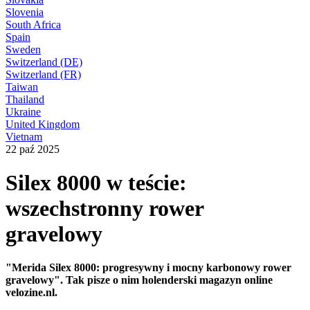
Slovenia
South Africa
Spain
Sweden
Switzerland (DE)
Switzerland (FR)
Taiwan
Thailand
Ukraine
United Kingdom
Vietnam
22 paź 2025
Silex 8000 w teście:
wszechstronny rower
gravelowy
"Merida Silex 8000: progresywny i mocny karbonowy rower
gravelowy". Tak pisze o nim holenderski magazyn online
velozine.nl.