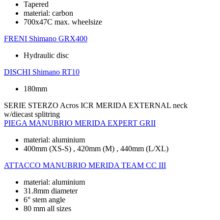
Tapered
material: carbon
700x47C max. wheelsize
FRENI
Shimano GRX400
Hydraulic disc
DISCHI
Shimano RT10
180mm
SERIE STERZO
Acros ICR MERIDA EXTERNAL neck
w/diecast splitring
PIEGA MANUBRIO
MERIDA EXPERT GRII
material: aluminium
400mm (XS-S) , 420mm (M) , 440mm (L/XL)
ATTACCO MANUBRIO
MERIDA TEAM CC III
material: aluminium
31.8mm diameter
6° stem angle
80 mm all sizes