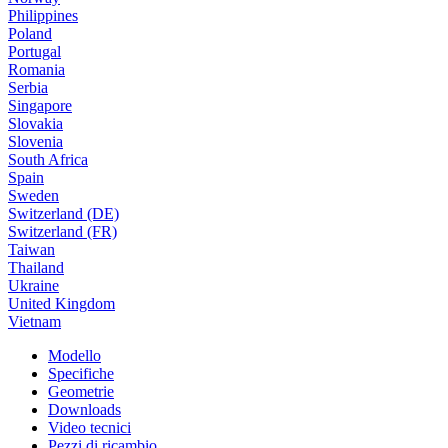
Philippines
Poland
Portugal
Romania
Serbia
Singapore
Slovakia
Slovenia
South Africa
Spain
Sweden
Switzerland (DE)
Switzerland (FR)
Taiwan
Thailand
Ukraine
United Kingdom
Vietnam
Modello
Specifiche
Geometrie
Downloads
Video tecnici
Pezzi di ricambio