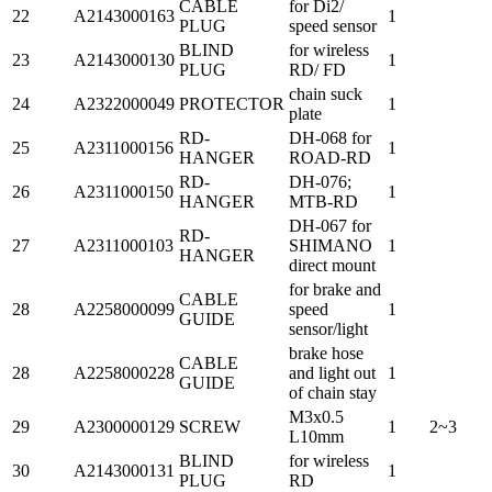
CABLE
for Di2/
22
A2143000163
1
PLUG
speed sensor
BLIND
for wireless
23
A2143000130
1
PLUG
RD/ FD
chain suck
24
A2322000049
PROTECTOR
1
plate
RD-
DH-068 for
25
A2311000156
1
HANGER
ROAD-RD
RD-
DH-076;
26
A2311000150
1
HANGER
MTB-RD
DH-067 for
RD-
27
A2311000103
SHIMANO
1
HANGER
direct mount
for brake and
CABLE
28
A2258000099
speed
1
GUIDE
sensor/light
brake hose
CABLE
28
A2258000228
and light out
1
GUIDE
of chain stay
M3x0.5
29
A2300000129
SCREW
1
2~3
L10mm
BLIND
for wireless
30
A2143000131
1
PLUG
RD