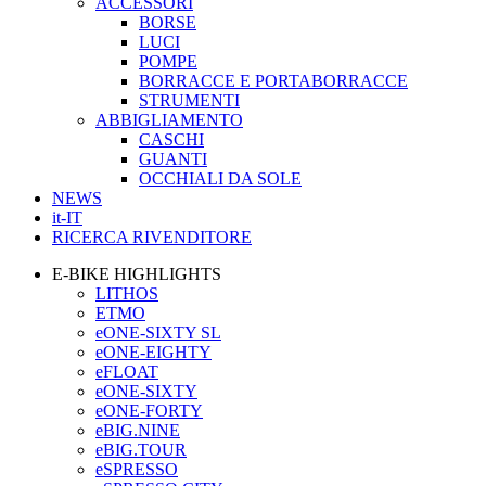
ACCESSORI
BORSE
LUCI
POMPE
BORRACCE E PORTABORRACCE
STRUMENTI
ABBIGLIAMENTO
CASCHI
GUANTI
OCCHIALI DA SOLE
NEWS
it-IT
RICERCA RIVENDITORE
E-BIKE HIGHLIGHTS
LITHOS
ETMO
eONE-SIXTY SL
eONE-EIGHTY
eFLOAT
eONE-SIXTY
eONE-FORTY
eBIG.NINE
eBIG.TOUR
eSPRESSO