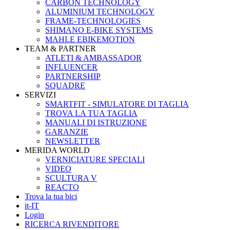
CARBON TECHNOLOGY
ALUMINIUM TECHNOLOGY
FRAME-TECHNOLOGIES
SHIMANO E-BIKE SYSTEMS
MAHLE EBIKEMOTION
TEAM & PARTNER
ATLETI & AMBASSADOR
INFLUENCER
PARTNERSHIP
SQUADRE
SERVIZI
SMARTFIT - SIMULATORE DI TAGLIA
TROVA LA TUA TAGLIA
MANUALI DI ISTRUZIONE
GARANZIE
NEWSLETTER
MERIDA WORLD
VERNICIATURE SPECIALI
VIDEO
SCULTURA V
REACTO
Trova la tua bici
it-IT
Login
RICERCA RIVENDITORE