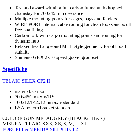
Test and award winning full carbon frame with dropped
chainstay for 700x45 mm clearance
Multiple mounting points for cages, bags and fenders
WIRE PORT internal cable routing for clean looks and scuff
free bag fitting
Carbon fork with cargo mounting points and routing for
dynamo hub
Relaxed head angle and MTB-style geometry for off-road
stability
Shimano GRX 2x10-speed gravel groupset
Specifiche
TELAIO
SILEX CF2 II
material: carbon
700x45C max.WHS
100x12/142x12mm axle standard
BSA bottom bracket standard
COLORE
GUN METAL GREY (BLACK/TITAN)
MISURA TELAIO
XXS, XS, S, M, L, XL
FORCELLA
MERIDA SILEX II CF2