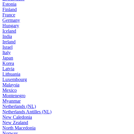
Estonia
Finland
France
Germany
Hungary
Iceland
India
Ireland
Israel
Italy
Japan
Korea
Latvia
Lithuania
Luxembourg
Malaysia
Mexico
Montenegro
Myanmar
Netherlands (NL)
Netherlands Antilles (NL)
New Caledonia
New Zealand
North Macedonia
Norway