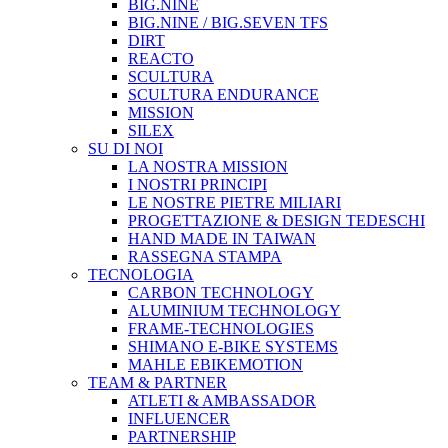
BIG.NINE
BIG.NINE / BIG.SEVEN TFS
DIRT
REACTO
SCULTURA
SCULTURA ENDURANCE
MISSION
SILEX
SU DI NOI
LA NOSTRA MISSION
I NOSTRI PRINCIPI
LE NOSTRE PIETRE MILIARI
PROGETTAZIONE & DESIGN TEDESCHI
HAND MADE IN TAIWAN
RASSEGNA STAMPA
TECNOLOGIA
CARBON TECHNOLOGY
ALUMINIUM TECHNOLOGY
FRAME-TECHNOLOGIES
SHIMANO E-BIKE SYSTEMS
MAHLE EBIKEMOTION
TEAM & PARTNER
ATLETI & AMBASSADOR
INFLUENCER
PARTNERSHIP