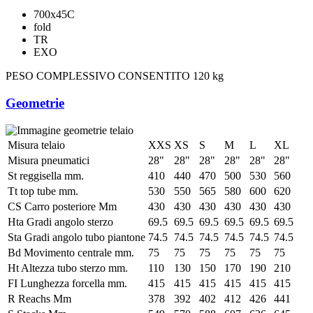
700x45C
fold
TR
EXO
PESO COMPLESSIVO CONSENTITO
120 kg
Geometrie
Misura telaio
XXS
XS
S
M
L
XL
Misura pneumatici
28"
28"
28"
28"
28"
28"
St reggisella mm.
410
440
470
500
530
560
Tt top tube mm.
530
550
565
580
600
620
CS Carro posteriore Mm
430
430
430
430
430
430
Hta Gradi angolo sterzo
69.5
69.5
69.5
69.5
69.5
69.5
Sta Gradi angolo tubo piantone
74.5
74.5
74.5
74.5
74.5
74.5
Bd Movimento centrale mm.
75
75
75
75
75
75
Ht Altezza tubo sterzo mm.
110
130
150
170
190
210
FI Lunghezza forcella mm.
415
415
415
415
415
415
R Reachs Mm
378
392
402
412
426
441