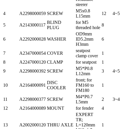
steerer
M5x0.8
4
A2298000059
SCREW
12
4~5
L15mm
BLIND
for M5
5
A2143000117
8
PLUG
threaded hole
OD9mm
6
A2292000028
WASHER
ID5.2mm
6
H3mm
seatpost
7
A2347000054
COVER
1
clamp cover
8
A2247000120
CLAMP
for seatpost
1
M5*P0.8
9
A2298000392
SCREW
3
4~5
L12mm
front; for
DISC
10
A2164000091
FM160 to
1
COOLER
FM180
M4*P0.7
11
A2298000377
SCREW
2
3~4
L5mm
12
A2164000089
MOUNT
for fender
4
EXPERT
TR;
13
A2002000120
THRU AXLE
L=120mm
1