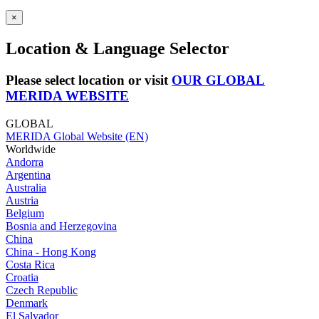
×
Location & Language Selector
Please select location or visit
OUR GLOBAL
MERIDA WEBSITE
GLOBAL
MERIDA Global Website (EN)
Worldwide
Andorra
Argentina
Australia
Austria
Belgium
Bosnia and Herzegovina
China
China - Hong Kong
Costa Rica
Croatia
Czech Republic
Denmark
El Salvador