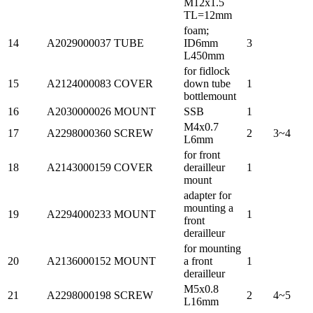
M12x1.5
TL=12mm
foam;
14
A2029000037
TUBE
ID6mm
3
L450mm
for fidlock
15
A2124000083
COVER
down tube
1
bottlemount
16
A2030000026
MOUNT
SSB
1
M4x0.7
17
A2298000360
SCREW
2
3~4
L6mm
for front
18
A2143000159
COVER
derailleur
1
mount
adapter for
mounting a
19
A2294000233
MOUNT
1
front
derailleur
for mounting
20
A2136000152
MOUNT
a front
1
derailleur
M5x0.8
21
A2298000198
SCREW
2
4~5
L16mm