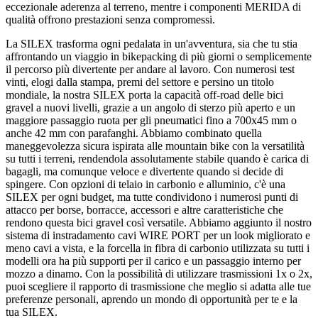
eccezionale aderenza al terreno, mentre i componenti MERIDA di
qualità offrono prestazioni senza compromessi.
La SILEX trasforma ogni pedalata in un'avventura, sia che tu stia
affrontando un viaggio in bikepacking di più giorni o semplicemente
il percorso più divertente per andare al lavoro. Con numerosi test
vinti, elogi dalla stampa, premi del settore e persino un titolo
mondiale, la nostra SILEX porta la capacità off-road delle bici
gravel a nuovi livelli, grazie a un angolo di sterzo più aperto e un
maggiore passaggio ruota per gli pneumatici fino a 700x45 mm o
anche 42 mm con parafanghi. Abbiamo combinato quella
maneggevolezza sicura ispirata alle mountain bike con la versatilità
su tutti i terreni, rendendola assolutamente stabile quando è carica di
bagagli, ma comunque veloce e divertente quando si decide di
spingere. Con opzioni di telaio in carbonio e alluminio, c'è una
SILEX per ogni budget, ma tutte condividono i numerosi punti di
attacco per borse, borracce, accessori e altre caratteristiche che
rendono questa bici gravel così versatile. Abbiamo aggiunto il nostro
sistema di instradamento cavi WIRE PORT per un look migliorato e
meno cavi a vista, e la forcella in fibra di carbonio utilizzata su tutti i
modelli ora ha più supporti per il carico e un passaggio interno per
mozzo a dinamo. Con la possibilità di utilizzare trasmissioni 1x o 2x,
puoi scegliere il rapporto di trasmissione che meglio si adatta alle tue
preferenze personali, aprendo un mondo di opportunità per te e la
tua SILEX.