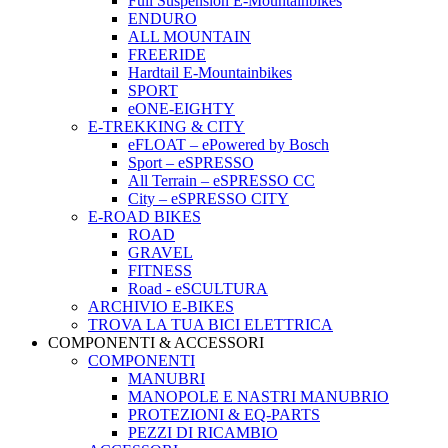
Full Suspension E-Mountainbikes
ENDURO
ALL MOUNTAIN
FREERIDE
Hardtail E-Mountainbikes
SPORT
eONE-EIGHTY
E-TREKKING & CITY
eFLOAT – ePowered by Bosch
Sport – eSPRESSO
All Terrain – eSPRESSO CC
City – eSPRESSO CITY
E-ROAD BIKES
ROAD
GRAVEL
FITNESS
Road - eSCULTURA
ARCHIVIO E-BIKES
TROVA LA TUA BICI ELETTRICA
COMPONENTI & ACCESSORI
COMPONENTI
MANUBRI
MANOPOLE E NASTRI MANUBRIO
PROTEZIONI & EQ-PARTS
PEZZI DI RICAMBIO