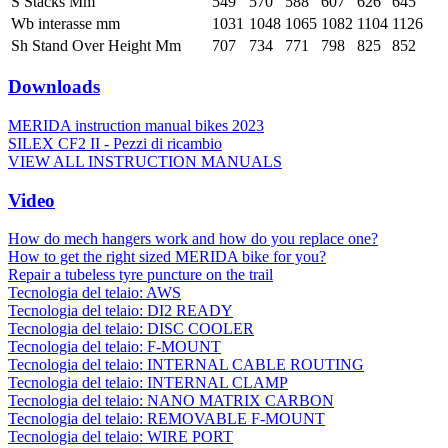
S Stacks Mm
549
570
588
607
626
645
Wb interasse mm
1031
1048
1065
1082
1104
1126
Sh Stand Over Height Mm
707
734
771
798
825
852
Downloads
MERIDA instruction manual bikes 2023
SILEX CF2 II - Pezzi di ricambio
VIEW ALL INSTRUCTION MANUALS
Video
How do mech hangers work and how do you replace one?
How to get the right sized MERIDA bike for you?
Repair a tubeless tyre puncture on the trail
Tecnologia del telaio: AWS
Tecnologia del telaio: DI2 READY
Tecnologia del telaio: DISC COOLER
Tecnologia del telaio: F-MOUNT
Tecnologia del telaio: INTERNAL CABLE ROUTING
Tecnologia del telaio: INTERNAL CLAMP
Tecnologia del telaio: NANO MATRIX CARBON
Tecnologia del telaio: REMOVABLE F-MOUNT
Tecnologia del telaio: WIRE PORT