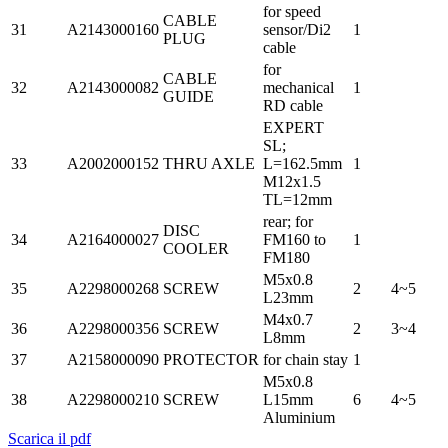
for speed
CABLE
31
A2143000160
sensor/Di2
1
PLUG
cable
for
CABLE
32
A2143000082
mechanical
1
GUIDE
RD cable
EXPERT
SL;
33
A2002000152
THRU AXLE
L=162.5mm
1
M12x1.5
TL=12mm
rear; for
DISC
34
A2164000027
FM160 to
1
COOLER
FM180
M5x0.8
35
A2298000268
SCREW
2
4~5
L23mm
M4x0.7
36
A2298000356
SCREW
2
3~4
L8mm
37
A2158000090
PROTECTOR
for chain stay
1
M5x0.8
38
A2298000210
SCREW
L15mm
6
4~5
Aluminium
Scarica il pdf