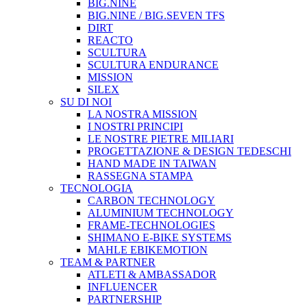
BIG.NINE
BIG.NINE / BIG.SEVEN TFS
DIRT
REACTO
SCULTURA
SCULTURA ENDURANCE
MISSION
SILEX
SU DI NOI
LA NOSTRA MISSION
I NOSTRI PRINCIPI
LE NOSTRE PIETRE MILIARI
PROGETTAZIONE & DESIGN TEDESCHI
HAND MADE IN TAIWAN
RASSEGNA STAMPA
TECNOLOGIA
CARBON TECHNOLOGY
ALUMINIUM TECHNOLOGY
FRAME-TECHNOLOGIES
SHIMANO E-BIKE SYSTEMS
MAHLE EBIKEMOTION
TEAM & PARTNER
ATLETI & AMBASSADOR
INFLUENCER
PARTNERSHIP