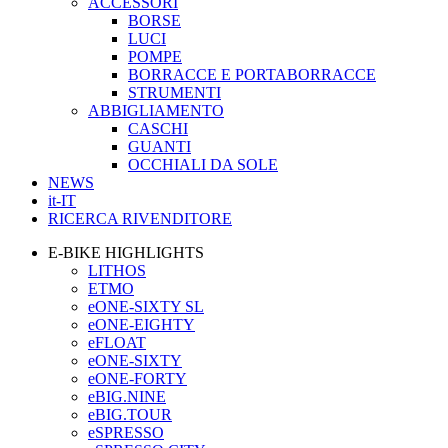
ACCESSORI
BORSE
LUCI
POMPE
BORRACCE E PORTABORRACCE
STRUMENTI
ABBIGLIAMENTO
CASCHI
GUANTI
OCCHIALI DA SOLE
NEWS
it-IT
RICERCA RIVENDITORE
E-BIKE HIGHLIGHTS
LITHOS
ETMO
eONE-SIXTY SL
eONE-EIGHTY
eFLOAT
eONE-SIXTY
eONE-FORTY
eBIG.NINE
eBIG.TOUR
eSPRESSO