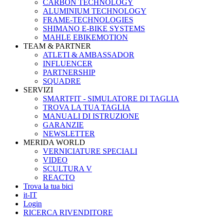
CARBON TECHNOLOGY
ALUMINIUM TECHNOLOGY
FRAME-TECHNOLOGIES
SHIMANO E-BIKE SYSTEMS
MAHLE EBIKEMOTION
TEAM & PARTNER
ATLETI & AMBASSADOR
INFLUENCER
PARTNERSHIP
SQUADRE
SERVIZI
SMARTFIT - SIMULATORE DI TAGLIA
TROVA LA TUA TAGLIA
MANUALI DI ISTRUZIONE
GARANZIE
NEWSLETTER
MERIDA WORLD
VERNICIATURE SPECIALI
VIDEO
SCULTURA V
REACTO
Trova la tua bici
it-IT
Login
RICERCA RIVENDITORE