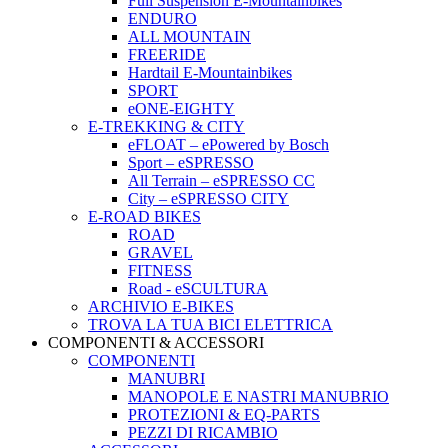
Full Suspension E-Mountainbikes
ENDURO
ALL MOUNTAIN
FREERIDE
Hardtail E-Mountainbikes
SPORT
eONE-EIGHTY
E-TREKKING & CITY
eFLOAT – ePowered by Bosch
Sport – eSPRESSO
All Terrain – eSPRESSO CC
City – eSPRESSO CITY
E-ROAD BIKES
ROAD
GRAVEL
FITNESS
Road - eSCULTURA
ARCHIVIO E-BIKES
TROVA LA TUA BICI ELETTRICA
COMPONENTI & ACCESSORI
COMPONENTI
MANUBRI
MANOPOLE E NASTRI MANUBRIO
PROTEZIONI & EQ-PARTS
PEZZI DI RICAMBIO