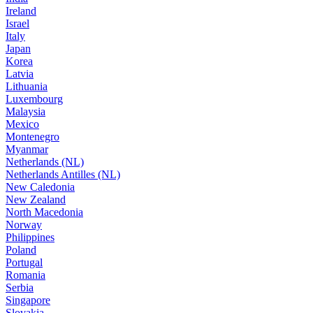
Ireland
Israel
Italy
Japan
Korea
Latvia
Lithuania
Luxembourg
Malaysia
Mexico
Montenegro
Myanmar
Netherlands (NL)
Netherlands Antilles (NL)
New Caledonia
New Zealand
North Macedonia
Norway
Philippines
Poland
Portugal
Romania
Serbia
Singapore
Slovakia