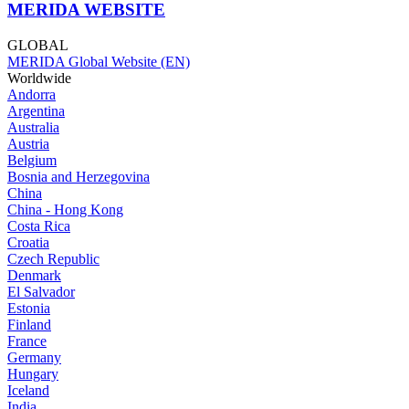
MERIDA WEBSITE
GLOBAL
MERIDA Global Website (EN)
Worldwide
Andorra
Argentina
Australia
Austria
Belgium
Bosnia and Herzegovina
China
China - Hong Kong
Costa Rica
Croatia
Czech Republic
Denmark
El Salvador
Estonia
Finland
France
Germany
Hungary
Iceland
India