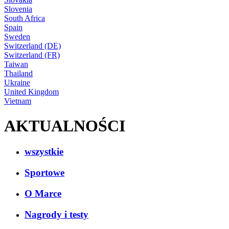
Slovenia
South Africa
Spain
Sweden
Switzerland (DE)
Switzerland (FR)
Taiwan
Thailand
Ukraine
United Kingdom
Vietnam
AKTUALNOŚCI
wszystkie
Sportowe
O Marce
Nagrody i testy