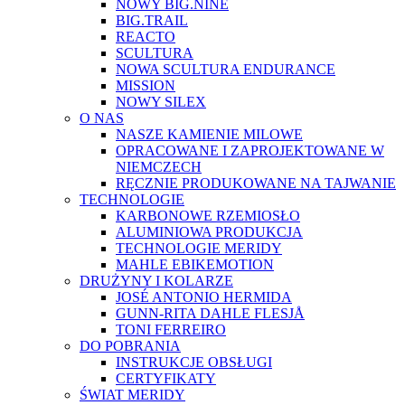
NOWY BIG.NINE
BIG.TRAIL
REACTO
SCULTURA
NOWA SCULTURA ENDURANCE
MISSION
NOWY SILEX
O NAS
NASZE KAMIENIE MILOWE
OPRACOWANE I ZAPROJEKTOWANE W
NIEMCZECH
RĘCZNIE PRODUKOWANE NA TAJWANIE
TECHNOLOGIE
KARBONOWE RZEMIOSŁO
ALUMINIOWA PRODUKCJA
TECHNOLOGIE MERIDY
MAHLE EBIKEMOTION
DRUŻYNY I KOLARZE
JOSÉ ANTONIO HERMIDA
GUNN-RITA DAHLE FLESJÅ
TONI FERREIRO
DO POBRANIA
INSTRUKCJE OBSŁUGI
CERTYFIKATY
ŚWIAT MERIDY