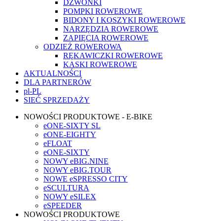
DZWONKI
POMPKI ROWEROWE
BIDONY I KOSZYKI ROWEROWE
NARZĘDZIA ROWEROWE
ZAPIĘCIA ROWEROWE
ODZIEŻ ROWEROWA
RĘKAWICZKI ROWEROWE
KASKI ROWEROWE
AKTUALNOŚCI
DLA PARTNERÓW
pl-PL
SIEĆ SPRZEDAŻY
NOWOŚCI PRODUKTOWE - E-BIKE
eONE-SIXTY SL
eONE-EIGHTY
eFLOAT
eONE-SIXTY
NOWY eBIG.NINE
NOWY eBIG.TOUR
NOWE eSPRESSO CITY
eSCULTURA
NOWY eSILEX
eSPEEDER
NOWOŚCI PRODUKTOWE