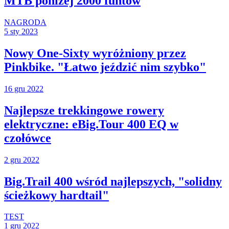
MTB poniżej 2000 funtów
NAGRODA
5 sty 2023
Nowy One-Sixty wyróżniony przez
Pinkbike. "Łatwo jeździć nim szybko"
16 gru 2022
Najlepsze trekkingowe rowery
elektryczne: eBig.Tour 400 EQ w
czołówce
2 gru 2022
Big.Trail 400 wśród najlepszych, "solidny
ścieżkowy hardtail"
TEST
1 gru 2022