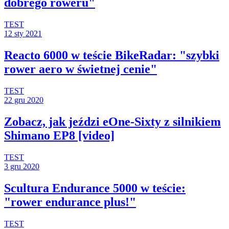
dobrego roweru"
TEST
12 sty 2021
Reacto 6000 w teście BikeRadar: "szybki
rower aero w świetnej cenie"
TEST
22 gru 2020
Zobacz, jak jeździ eOne-Sixty z silnikiem
Shimano EP8 [video]
TEST
3 gru 2020
Scultura Endurance 5000 w teście:
"rower endurance plus!"
TEST