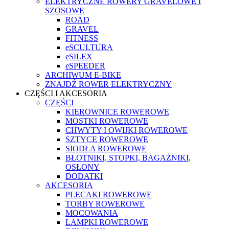
ELEKTRYCZNE ROWERY GRAVELOWE I
SZOSOWE
ROAD
GRAVEL
FITNESS
eSCULTURA
eSILEX
eSPEEDER
ARCHIWUM E-BIKE
ZNAJDŹ ROWER ELEKTRYCZNY
CZĘŚCI I AKCESORIA
CZĘŚCI
KIEROWNICE ROWEROWE
MOSTKI ROWEROWE
CHWYTY I OWIJKI ROWEROWE
SZTYCE ROWEROWE
SIODŁA ROWEROWE
BŁOTNIKI, STOPKI, BAGAŻNIKI,
OSŁONY
DODATKI
AKCESORIA
PLECAKI ROWEROWE
TORBY ROWEROWE
MOCOWANIA
LAMPKI ROWEROWE