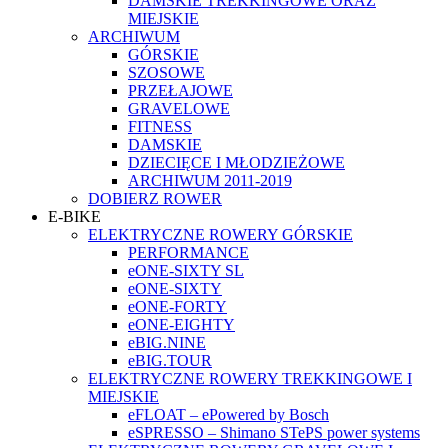
DAMSKIE TREKKINGOWE ORAZ
MIEJSKIE
ARCHIWUM
GÓRSKIE
SZOSOWE
PRZEŁAJOWE
GRAVELOWE
FITNESS
DAMSKIE
DZIECIĘCE I MŁODZIEŻOWE
ARCHIWUM 2011-2019
DOBIERZ ROWER
E-BIKE
ELEKTRYCZNE ROWERY GÓRSKIE
PERFORMANCE
eONE-SIXTY SL
eONE-SIXTY
eONE-FORTY
eONE-EIGHTY
eBIG.NINE
eBIG.TOUR
ELEKTRYCZNE ROWERY TREKKINGOWE I
MIEJSKIE
eFLOAT – ePowered by Bosch
eSPRESSO – Shimano STePS power systems