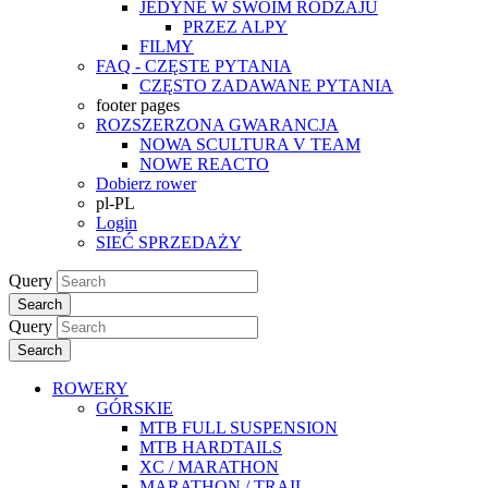
JEDYNE W SWOIM RODZAJU
PRZEZ ALPY
FILMY
FAQ - CZĘSTE PYTANIA
CZĘSTO ZADAWANE PYTANIA
footer pages
ROZSZERZONA GWARANCJA
NOWA SCULTURA V TEAM
NOWE REACTO
Dobierz rower
pl-PL
Login
SIEĆ SPRZEDAŻY
Query
Search
Query
Search
ROWERY
GÓRSKIE
MTB FULL SUSPENSION
MTB HARDTAILS
XC / MARATHON
MARATHON / TRAIL