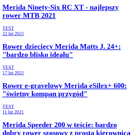
Merida Ninety-Six RC XT - najlepszy
rower MTB 2021
TEST
22 lut 2021
Rower dziecięcy Merida Matts J. 24+:
"bardzo blisko ideału"
TEST
17 lut 2021
Rower e-gravelowy Merida eSilex+ 600:
"świetny kompan przygód"
TEST
11 lut 2021
Merida Speeder 200 w teście: bardzo
dobry rower szosowy z prostą kierownicą