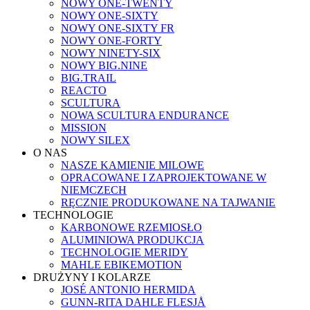
NOWY ONE-TWENTY
NOWY ONE-SIXTY
NOWY ONE-SIXTY FR
NOWY ONE-FORTY
NOWY NINETY-SIX
NOWY BIG.NINE
BIG.TRAIL
REACTO
SCULTURA
NOWA SCULTURA ENDURANCE
MISSION
NOWY SILEX
O NAS
NASZE KAMIENIE MILOWE
OPRACOWANE I ZAPROJEKTOWANE W
NIEMCZECH
RĘCZNIE PRODUKOWANE NA TAJWANIE
TECHNOLOGIE
KARBONOWE RZEMIOSŁO
ALUMINIOWA PRODUKCJA
TECHNOLOGIE MERIDY
MAHLE EBIKEMOTION
DRUŻYNY I KOLARZE
JOSÉ ANTONIO HERMIDA
GUNN-RITA DAHLE FLESJÅ